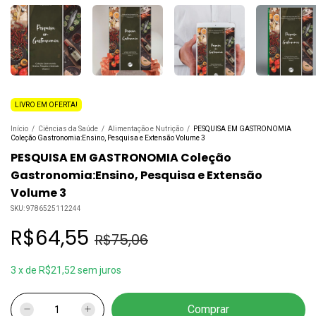
LIVRO EM OFERTA!
Início
/
Ciências da Saúde
/
Alimentação e Nutrição
/
PESQUISA EM GASTRONOMIA
Coleção Gastronomia:Ensino, Pesquisa e Extensão Volume 3
PESQUISA EM GASTRONOMIA Coleção
Gastronomia:Ensino, Pesquisa e Extensão
Volume 3
SKU:
9786525112244
R$64,55
R$75,06
3
x
de
R$21,52
sem juros