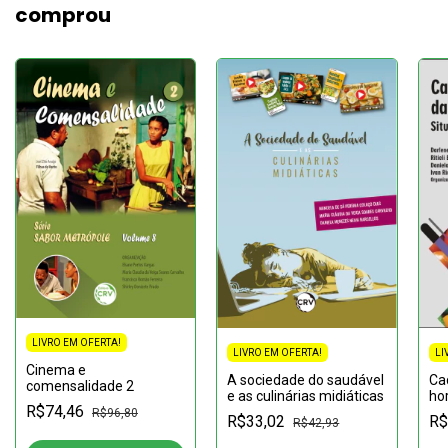
comprou
LIVRO EM OFERTA!
LI
LIVRO EM OFERTA!
Cinema e
Ca
A sociedade do saudável
comensalidade 2
hor
e as culinárias midiáticas
R$74,46
atu
R$96,80
R$
R$33,02
R$42,93