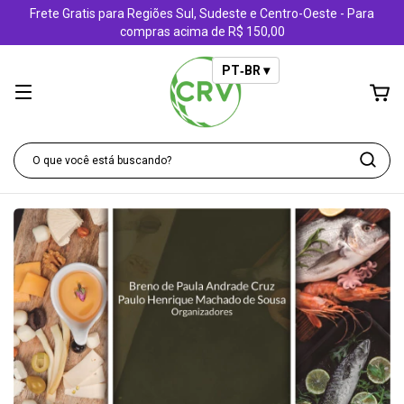
Frete Gratis para Regiões Sul, Sudeste e Centro-Oeste - Para
compras acima de R$ 150,00
PT‑BR ▾