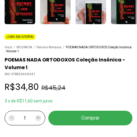
LIVRO EM OFERTA!
Início
/
MOURA SA
/
Poesia e Romance
/
POEMAS NADA ORTODOXOS Coleção Insônica
- Volume 1
POEMAS NADA ORTODOXOS Coleção Insônica -
Volume 1
SKU:
9788544435441
R$34,80
R$45,24
3
x
de
R$11,60
sem juros