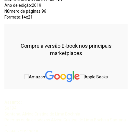
Ano de edição:2019
Número de páginas:96
Formato:14x21
Compre a versão E-book nos principais
marketplaces
Assunto:
Sa194
Santana, Alvina Cristina de Lima Bochnia
Poemas nada ortodoxos Alvina Cristina de Lima Bochnia Santana
–
Curitiba CRV, 2019