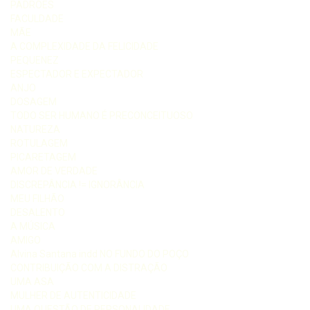
PADRÕES
FACULDADE
MÃE
A COMPLEXIDADE DA FELICIDADE
PEQUENEZ
ESPECTADOR E EXPECTADOR
ANJO
DOSAGEM
TODO SER HUMANO É PRECONCEITUOSO
NATUREZA
ROTULAGEM
PICARETAGEM
AMOR DE VERDADE
DISCREPÂNCIA != IGNORÂNCIA
MEU FILHÃO
DESALENTO
A MÚSICA
AMIGO
Alvina Santana indd NO FUNDO DO POÇO
CONTRIBUIÇÃO COM A DISTRAÇÃO
UMA ASA
MULHER DE AUTENTICIDADE
UMA QUESTÃO DE PERSONALIDADE