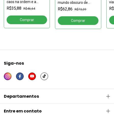
caos na ordem e a
vi
mundo obscuro de
desordem no caos
fó
AliceVOLUME 1
R$35,88
R$
R$62,86
R$46,64
R$73,09
Siga-nos
Departamentos
Entre em contato