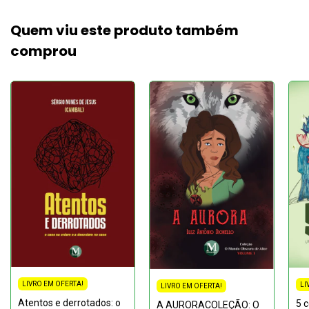
Quem viu este produto também
comprou
LIVRO EM OFERTA!
LI
LIVRO EM OFERTA!
Atentos e derrotados: o
5 c
A AURORACOLEÇÃO: O