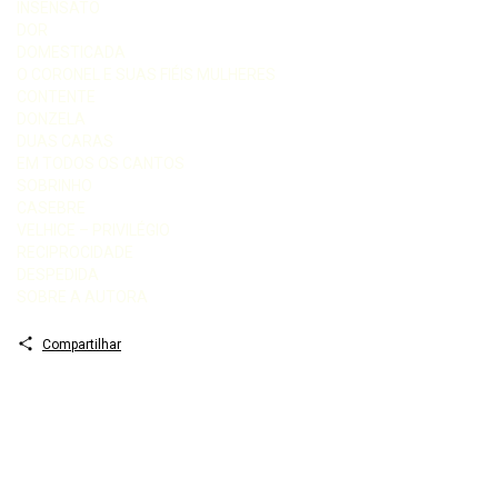
INSENSATO
DOR
DOMESTICADA
O CORONEL E SUAS FIÉIS MULHERES
CONTENTE
DONZELA
DUAS CARAS
EM TODOS OS CANTOS
SOBRINHO
CASEBRE
VELHICE – PRIVILÉGIO
RECIPROCIDADE
DESPEDIDA
SOBRE A AUTORA
Compartilhar