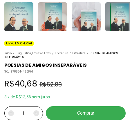
LIVRO EM OFERTA!
Início
/
Linguística, Letras e Artes
/
Literatura
/
Literatura
/
POESIAS DE AMIGOS
INSEPARÁVEIS
POESIAS DE AMIGOS INSEPARÁVEIS
SKU:
9788544426869
R$40,68
R$52,88
3
x
de
R$13,56
sem juros