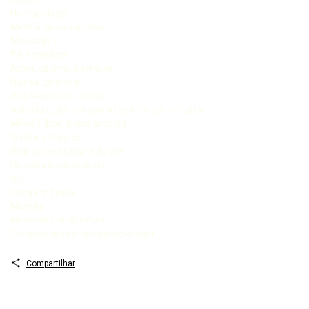
Humanidade
Memórias de um olhar
Mensagem
Pai e médico
Amor, carinho e ternura
Não se deprima!
Anti vespera do natal
Ademaro_Barreirosindd Entre o ser e o estar
Meus fi lhos, meus amores
O sol e o médico
Divinum est sanare dolore
De volta ao grande pai
Dor
Casa em festa
Mamãe
Mercedes minha mãe
Consideração e desconsideração
Compartilhar