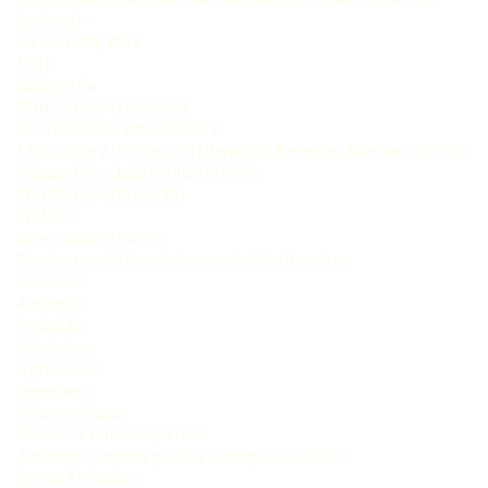
(autores) –
Curitiba CRV, 2018
100 p
Bibliografi a
ISBN 978-85-444-2686-9
DOI 10248249788544426869
1 Educação 2 Português 3 Literatura I Barreiros, Ademaro da Silva
II Souza Filho, João III Título IV Série
CDU 82-147 CDD B86991
Prefácio
Dirceu Galdino Cardin
Poesias e acrósticos Ademaro da Silva Barreiros
Confi ssão
Amargura
Desilusão
Relativismo
O prisioneiro
Desespero
Ideias confusas
Clamor de um desesperado
Acrósticos à minha querida e inesquecível Dulce
Outros Acrósticos