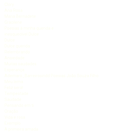
Clory
Ana Rosa
Maria Bernadete
Gracilene
Poesias à minha querida e
inesquecível Dulce
Dulce
Dulce querida
Relembrando
Ansiedade
Muitas saudades
Esperança
Ademaro_Barreirosindd Poesias João Souza Filho
Meu lema
Feliz será!
Tempestade
Saudade
Pensando em ti
Oração
Vida e rosa
Exemplo
A primeira amada