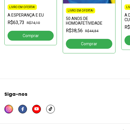
LIVRO EM OFERTA!
LI
LIVRO EM OFERTA!
A ESPERANÇA E EU
A 
50 ANOS DE
CU
R$63,73
HOMOAFETIVIDADE
R$74,10
MU
R$
(S
R$38,56
R$44,84
ris
cot
Siga-nos