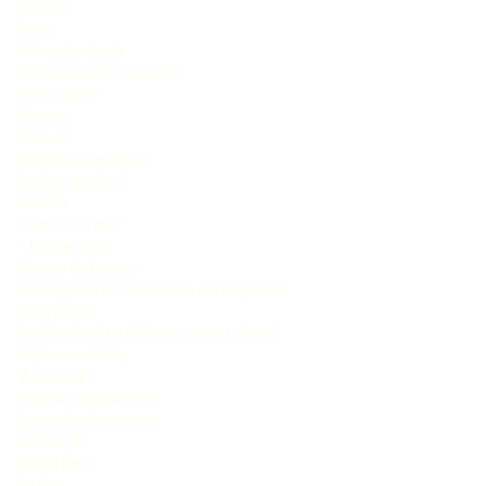
Solidão
Partir
Sofrendo ainda
Canto ao amor nascente
Sol de amor
Convite
Amo-te!
Estrela do anoitecer
Sonhar contigo!
Solidão
O amor e o mar
– Esquecê-la?
Menina de branco
Domingo de sol, meu bem e o vestibular
Obra prima
Pedido de natal é Natal, nasceu Jesus!
Anjo consolador
“A esposa”
Volta à casa paterna
Aprendendo sempre
Meditação
Minha bela
Razão