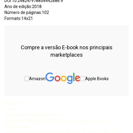
DOI:10.24824/978854442686.9
Ano de edição:2018
Número de páginas:102
Formato:14x21
Compre a versão E-book nos principais
marketplaces
Assunto:
A345
Albuquerque, Marcela Barreiros de
Poesias de amigos inseparáveis Marcela Barreiros de
Albuquerque
(organizadora) Ademaro da Silva Barreiros, João Souza Filho