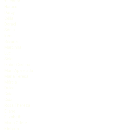
† Leonor
Haruco
Darcy
Célia
Doraci
Sônia
Irene
Silvana
Marcinha
Luci
Sirlei
Izabel Cristina
Marli Aparecida
Maria Teresa
Mércia
Dulce
Cida
Cida
Rosa Thereza
Eliane
Elizabeth
Maria Odete
Etelvina