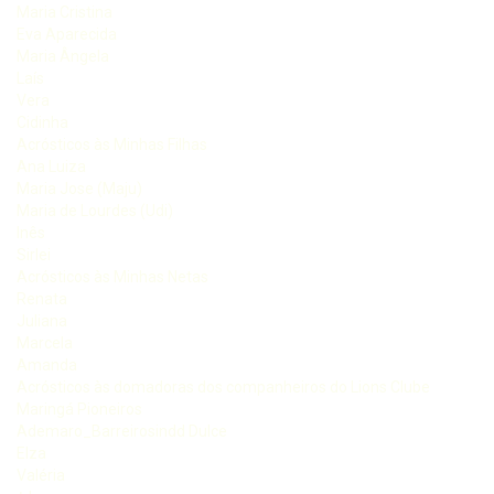
Maria Cristina
Eva Aparecida
Maria Ângela
Laís
Vera
Cidinha
Acrósticos às Minhas Filhas
Ana Luiza
Maria Jose (Maju)
Maria de Lourdes (Udi)
Inês
Sirlei
Acrósticos às Minhas Netas
Renata
Juliana
Marcela
Amanda
Acrósticos às domadoras dos companheiros do Lions Clube
Maringá Pioneiros
Ademaro_Barreirosindd Dulce
Elza
Valéria