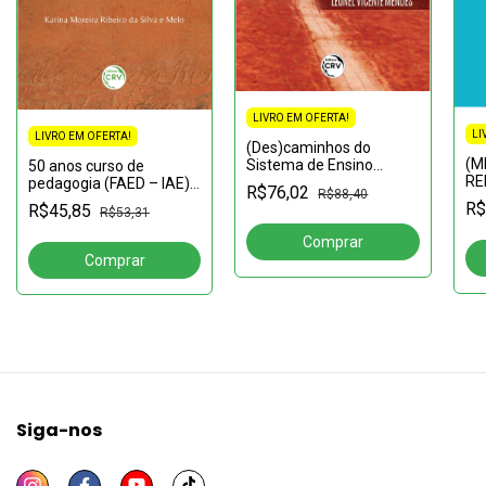
LIVRO EM OFERTA!
LI
LIVRO EM OFERTA!
(Des)caminhos do
(M
Sistema de Ensino
50 anos curso de
RE
Guineense: avanços,
pedagogia (FAED – IAE)
R$76,02
R$88,40
SU
recuos e perspectivas
UNASP:Formando
R$
R$45,85
R$53,31
AP
professores e gestores,
de 
cumprindo a missão
fo
Siga-nos