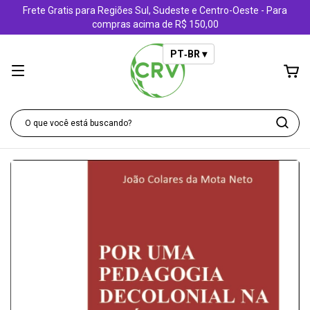
Frete Gratis para Regiões Sul, Sudeste e Centro-Oeste - Para
compras acima de R$ 150,00
PT‑BR ▾