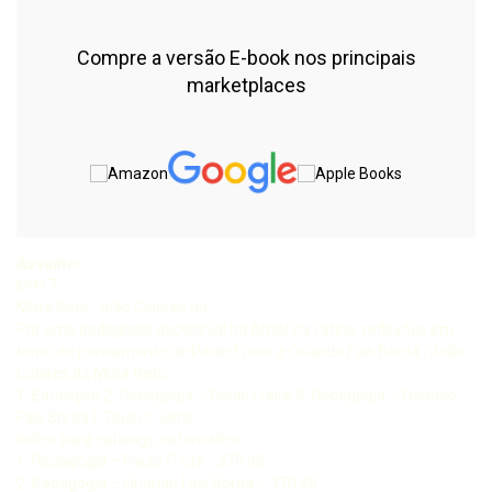
Compre a versão E-book nos principais
marketplaces
Assunto:
M917
Mota Neto, João Colares da.
Por uma pedagogia decolonial na América Latina: reflexões em
torno do pensamento de Paulo Freire e Orlando Fals Borda./João
Colares da Mota Neto.
1. Educação 2. Pedagogia – Paulo Freire 3. Pedagogia – Orlando
Fals Borda I. Título II. Série.
Índice para catalogo sistemático
1. Pedagogia – Paulo Freire - 370.98
2. Pedagogia – Orlando Fals Borda – 370.98