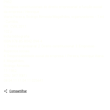
P952
Princípios constitucionais do direito empresarial: a função social
da empresa / Henrique
Viana Pereira, Rodrigo Almeida Magalhães, organizadores. - 1.ed.
- Curitiba,
PR : CVR, 2011.
102 p.
Inclui bibliografia
ISBN 978-85-8042-094-4
1. Direito empresarial. 2. Direito constitucional. 3. Empresas -
Aspectos sociais.
4. Responsabilidade social da empresa. I. Pereira, Henrique Viana.
II. Magalhães,
Rodrigo Almeida.
11-1962.
CDU: 347.7(81)
08.04.11 11.04.11 025641
Compartilhar