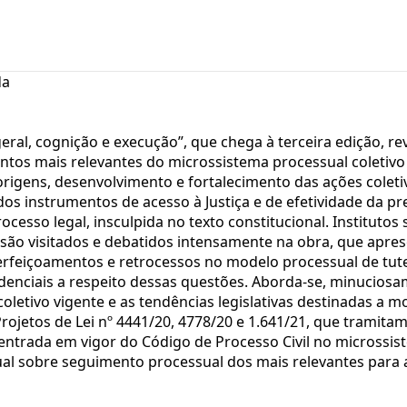
da
geral, cognição e execução”, que chega à terceira edição, re
ntos mais relevantes do microssistema processual coleti
s origens, desenvolvimento e fortalecimento das ações cole
 instrumentos de acesso à Justiça e de efetividade da pre
cesso legal, insculpida no texto constitucional. Institutos
a, são visitados e debatidos intensamente na obra, que apres
içoamentos e retrocessos no modelo processual de tutela 
denciais a respeito dessas questões. Aborda-se, minuciosam
oletivo vigente e as tendências legislativas destinadas a m
rojetos de Lei nº 4441/20, 4778/20 e 1.641/21, que tramita
entrada em vigor do Código de Processo Civil no microssis
al sobre seguimento processual dos mais relevantes para a 