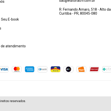
sac@editoracrv.com.br
nós
R. Fernando Amaro, 518 - Alto da
Curitiba - PR, 80045-080
 Seu E-book
s
l de atendimento
ireitos reservados.