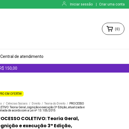
Iniciar sessão
|
Criar uma conta
(
0
)
Central de atendimento
 R$ 150,00
VRO EM OFERTA!
io
/
Ciências Sociais
/
Direito
/
Teoria do Direito
/
PROCESSO
TIVO: Teoria Geral, cognição e execução 3ª Edição, atualizada e
liada de acordo com a Lei nº 13.105/2015
OCESSO COLETIVO: Teoria Geral,
gnição e execução 3ª Edição,