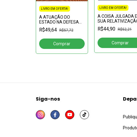
LIVRO EM OFERTA!
LIVRO EM OFERTA!
FERTA!
A COISA JULGADA 
A ATUAÇÃO DO
A DO ESTADO
SUA RELATIVIZAÇÃ
ESTADO NA DEFESA
STITUIÇÕES
DA
R$44,90
TICAS:Estado
R$49,64
R$52,21
R$57,72
8
CONCORRÊNCIAAspectos
R$143,70
Estado de
Jurídicos Releva ntes
orças
e Segurança
Siga-nos
Depa
Publiq
Produt