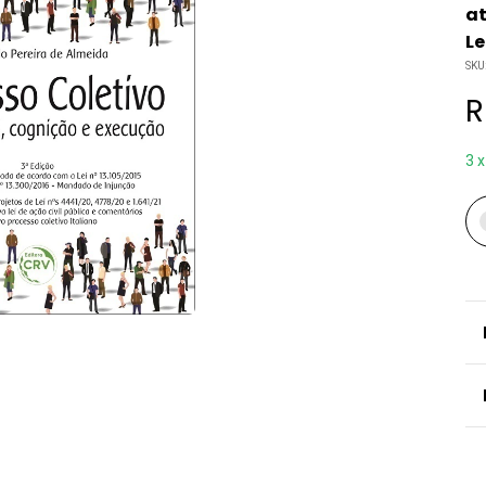
at
Le
SKU
R
3