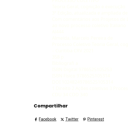
PROCESSO COLETIVO
Teoria Geral, cognição e execução
3ª Edição, atualizada e ampliada d
Com comentários aos Projetos de Lei
ao novo processo coletivo Italiano
Al444
Almeida, Marcelo Pereira de
Processo Coletivo Teoria Geral, co
– Curitiba CRV 2021
358 p
Bibliografi a
ISBN Digital 9786525105253
ISBN Físico 9786525105314
DOI 10248249786525105314
1 Direito 2 Ações coletivas 3 Process
CDU 34 CDD 340
Compartilhar
Facebook
Twitter
Pinterest