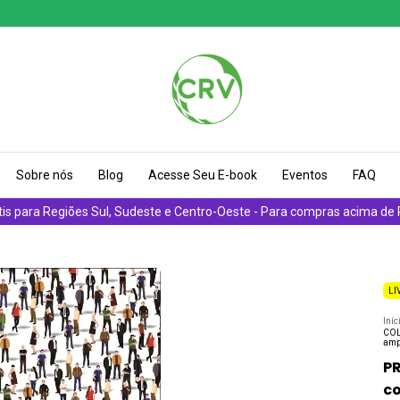
Sobre nós
Blog
Acesse Seu E-book
Eventos
FAQ
tis para Regiões Sul, Sudeste e Centro-Oeste - Para compras acima de
LI
Iníc
COLE
amp
PR
co