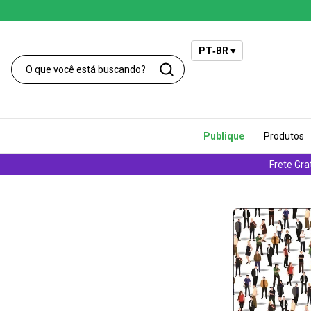
PT‑BR ▾
Publique
Produtos
Frete Gra