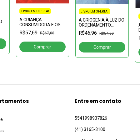
LIVRO EM OFERTA!
LIVRO EM OFERTA!
E
A CRIANÇA
A CRIOGENIA À LUZ DO
O
CONSUMIDORA E OS
ORDENAMENTO
ABUSOS DA
JURÍDICO BRASILEIRO:
R$57,69
R$46,96
R$67,08
R$54,60
COMUNICAÇÃO
a (in)efetividade do
MERCADOLÓGICA:passado,
direito de ser
presente e futuro da
congelado
proteção dos
hipervulneráve
rtamentos
Entre em contato
5541998937826
ue
(41) 3165-3100
os