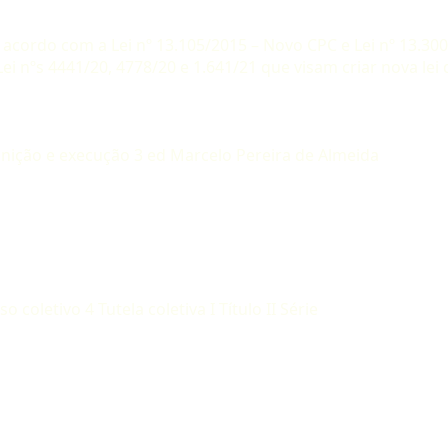
e acordo com a Lei nº 13.105/2015 – Novo CPC e Lei nº 13.3
 nºs 4441/20, 4778/20 e 1.641/21 que visam criar nova lei d
gnição e execução 3 ed Marcelo Pereira de Almeida
o coletivo 4 Tutela coletiva I Título II Série