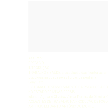
Assunto:
PREFÁCIO
INTRODUÇÃO
TRABALHO E SAÚDE: a dissolução das fronteiras ent
psicologia instigada pelas forças da periferia
Leny Sato
HISTÓRIA E DESENVOLVIMENTO DA PSICOLOGIA D
NO ESTADO DE MINAS GERAIS
Iolanda Aguiar e Oliveira, Vilmar Pereira de Oliveira, 
ACIDENTES DE TRABALHO NA PRODUÇÃO DE FOGO
ARTIFÍCIO EM SANTO ANTÔNIO DO MONTE