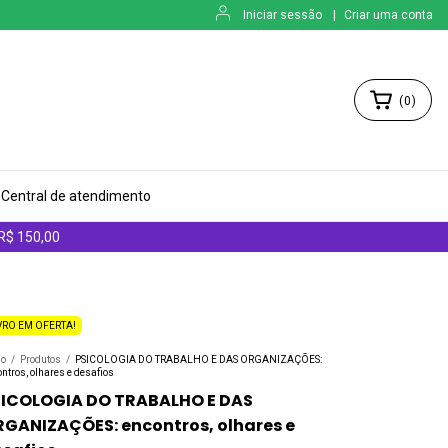
Iniciar sessão
|
Criar uma conta
(
0
)
Central de atendimento
 R$ 150,00
VRO EM OFERTA!
io
/
Produtos
/
PSICOLOGIA DO TRABALHO E DAS ORGANIZAÇÕES:
ntros, olhares e desafios
SICOLOGIA DO TRABALHO E DAS
GANIZAÇÕES: encontros, olhares e