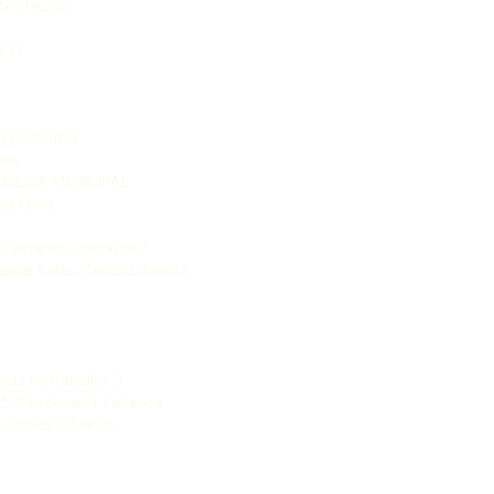
SPITALAR:
urta
m sindicatos
les
BLICA MUNICIPAL
nes Lima
, olhares e desafios /
rçal Sales, Carlos Eduardo
ida no trabalho. 3.
. Psicologia. I. Fonseca,
ra, Carlos Eduardo