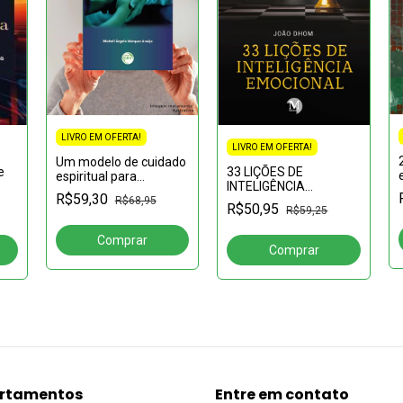
LIVRO EM OFERTA!
LIVRO EM OFERTA!
Um modelo de cuidado
33 LIÇÕES DE
e
espiritual para
INTELIGÊNCIA
profissionais que lidam
R$59,30
EMOCIONAL
R$68,95
com a dor, o
R$50,95
R$59,25
sofrimento e a
morte2ª edição
rtamentos
Entre em contato