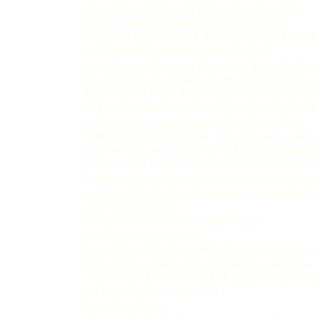
Carlos Eduardo Carrusca Vieira, Danila Queli Silva,
Izabella Scalabrini Saraiva, Luiza Souto Gontijo
VIOLÊNCIA RELACIONADA AO TRABALHO E A IMPO
DOS PRIMEIROS AUXÍLIOS PSICOLÓGICOS
Carlos Eduardo Carrusca Vieira, Lilian Gárate Castag
Maria Eugênia Costa Machado, Maria Geralda Ferrei
A PSICOLOGIA PARA ALÉM DAS PRÁTICAS DO ME
TRABALHO: análise de uma experiência pragmática
João César de Freitas Fonseca, Mara Marçal Sales
“NINGUÉM GOSTA DE FISCAL”: os auditores fiscais do
a implantação de uma política de atenção à saúde d
João César de Freitas Fonseca, Greice Viana Martins
Transtorno de estresse pós-traumático e trabalho: 
caso de um motorista de ônibus adoecido pelas cond
Júlia Nogueira Dorigo
Trabalho como Protoforma das Práticas
de Extensão Universitária
Manoel Deusdedit Júnior, André Rodrigues de Oliveir
Deborah Oliveira Rêgo, Moisa Silveira Carvalho Duar
UMA HISTÓRIA A SER CONTADA: a trajetória de luta
das trabalhadoras domésticas
Mara Marçal Sales