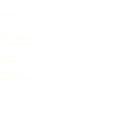
RTÂNCIA
net,
ra
RCADO FORMAL DE
 de cooperativismo
 trabalho e
o servidor
um estudo de
ições de trabalho
a,
te
s