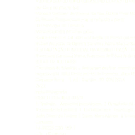
ABORDAGEM DO ERRO HUMANO NO CONTEXTO HO
pontos e contrapontos
Marcelo Cristiano de Oliveira Santos, Edmar Pires M
Os Riscos Psicossociais – uma reflexão a partir
da Psicologia do Trabalho
Maria Elizabeth Antunes Lima
Saúde mental e trabalho: a atuação da Psicologia e
Rafael Augusto de Oliveira Sanches, Mara Marçal Sa
READAPTAÇÃO FUNCIONAL NA ADMINISTRAÇÃO PÚ
Rosemary Carrusca Vieira, Francisco de Paula Antu
SOBRE OS AUTORES
Psicologia do trabalho e das organizações: encontros
organização João César de Freitas Fonseca, Mara Ma
Carrusca Vieira. - 1. ed. - Curitiba, PR: CRV, 2014.
262p.
Inclui bibliografia
ISBN 978-85-8042-945-9
1. Trabalho - Aspectos psicológicos. 2. Qualidade de v
Ambiente de trabalho. 4. Trabalhadores - Psicologia. 5
João César de Freitas. II. Sales, Mara Marçal. III. Viei
Carrusca.
14-09225 CDD: 158.7
CDU: 159.98:331