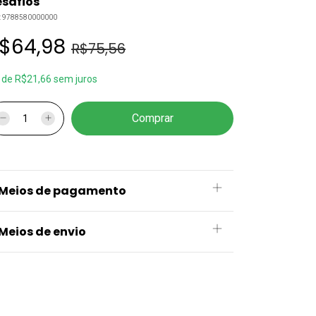
safios
:
9788580000000
$64,98
R$75,56
x
de
R$21,66
sem juros
Meios de pagamento
Meios de envio