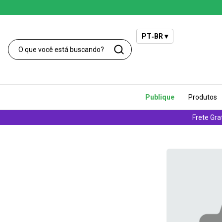
PT‑BR ▾
Publique
Produtos
Frete Gra