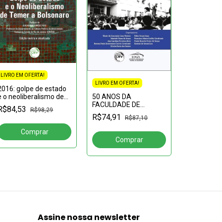
LIVRO EM OFERTA!
LIVRO EM OFERTA!
2016: golpe de estado
50 ANOS DA
e o neoliberalismo de
LIVRO EM OF
FACULDADE DE
Temer a Bolsonaro 2ª
R$84,53
R$98,29
50 anos cu
EDUCAÇÃO DA UFAM:
edição revista e
R$74,91
R$87,10
pedagogia 
histórias e memórias
atualizada
IAE) UNAS
R$45,85
professore
gestores, 
missão
Assine nossa newsletter