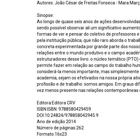
Autores: João César de Freitas Fonseca - Mara Marça
Sinopse:
Ao longo de quase seis anos de ações desenvolvidas
sendo possível observar ali um significativo aument
formas de ver e pensar do coletivo de professores
pela instituição pública, que não raro aborda o trab
concreta experimentada por grande parte dos nossos
relações entre o mundo produtivo e o campo acadêmi
estruturadores desse livro: o núcleo temático (PTO) 
permite fazer em relação ao campo do trabalho huma
considerá-la menos importante, mas simplesmente po
academia, sejam os efetivados na nossa própria ativ
profissão e de trabalho: somos amigos. Em graus d
vez menos presente nas relações contemporâneas e
Editora:Editora CRV
ISBN:ISBN: 9788580429459
DOI:10.24824/978858042945.9
Ano de edição:2014
Número de páginas:262
Formato:16x23