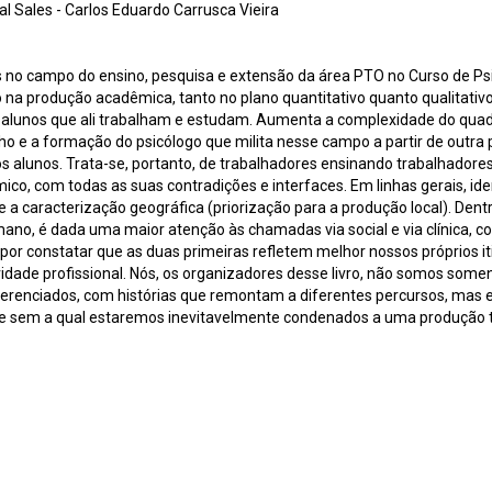
l Sales - Carlos Eduardo Carrusca Vieira
 no campo do ensino, pesquisa e extensão da área PTO no Curso de Psi
o na produção acadêmica, tanto no plano quantitativo quanto qualitati
 e alunos que ali trabalham e estudam. Aumenta a complexidade do qu
alho e a formação do psicólogo que milita nesse campo a partir de outra
 alunos. Trata-se, portanto, de trabalhadores ensinando trabalhadore
co, com todas as suas contradições e interfaces. Em linhas gerais, id
e a caracterização geográfica (priorização para a produção local). Dent
no, é dada uma maior atenção às chamadas via social e via clínica, co
r constatar que as duas primeiras refletem melhor nossos próprios iti
idade profissional. Nós, os organizadores desse livro, não somos somen
iferenciados, com histórias que remontam a diferentes percursos, mas
 sem a qual estaremos inevitavelmente condenados a uma produção ta