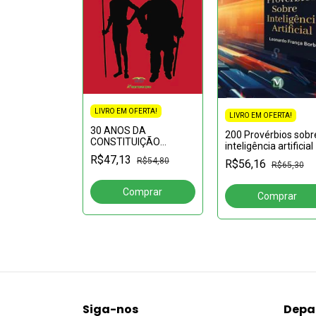
LIVRO EM OFERTA!
FERTA!
LIVRO EM OFERTA!
30 ANOS DA
ÍPIOS
200 Provérbios sobr
CONSTITUIÇÃO
IS DE UMA
inteligência artificial
FEDERAL BRASILEIRA:
R$47,13
R$54,80
R$56,16
avanços e retrocessos
R$38,87
R$65,30
DINÁRIA
Siga-nos
Depa