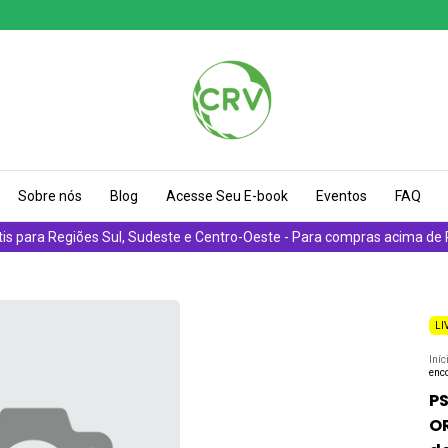
Sobre nós
Blog
Acesse Seu E-book
Eventos
FAQ
tis para Regiões Sul, Sudeste e Centro-Oeste - Para compras acima de
LI
Iníc
enco
P
OR