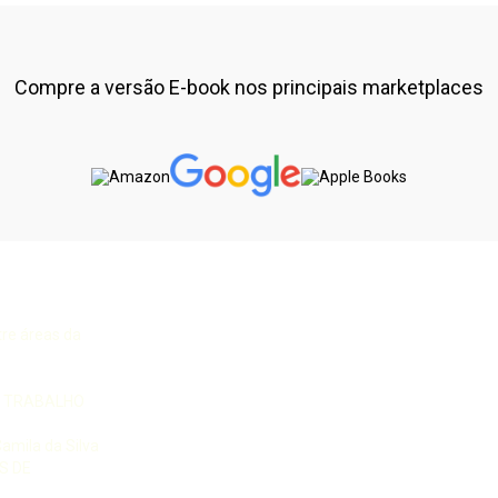
Compre a versão E-book nos principais marketplaces
re áreas da
O TRABALHO
Camila da Silva
S DE