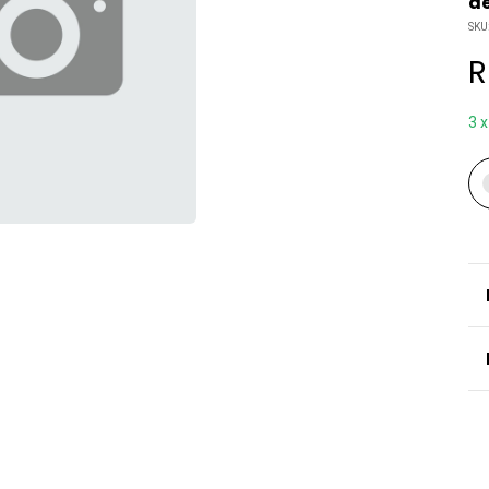
de
SKU
R
3