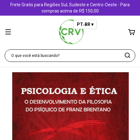
Frete Gratis para Regiões Sul, Sudeste e Centro-Oeste - Para
compras acima de R$ 150,00
PT‑BR ▾