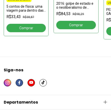
LI
2016: golpe de estado e
5 contos de física: uma
o neoliberalismo de
PE
viagem para dentro das
Temer a Bolsonaro 2ª
R$84,53
GA
R$98,29
fórmulas
edição revista e
R$33,43
R$38,87
Ga
atualizada
R$
Pe
Vo
Siga-nos
Departamentos