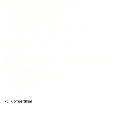
os judicia e as Voluntattes sive affectus 0
O critério brentaniano e a distinção
cartesiana entre ideae e judicia
O critério brentaniano para a
definição da evidência do juízo
O critério brentaniano para a fundamentação
da teoria da verdade como evidência
Brito, Evandro O.
Psicologia e ética: o desenvolvimento da filosofia do psíquico de
Franz
Brentano / Evandro O. Brito. - 1. ed. - Curitiba, PR: CRV, 2013.
232p.
ISBN 978-85-8042-762-2
1. Psicologia e filosofia. I. Título.
13-03703 CDD: 158.1
CDU: 159.92
Compartilhar