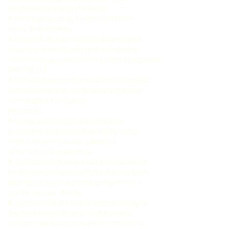
no ato psíquico de preferência
A esfera psíquica da existência do bem:
o erro de Aristóteles
A proposta de superação do subjetivismo
moral por meio da correta descrição dos
fenômenos que constituem a esfera psíquica 0
CAPÍTULO II
A ética do sentimento moral como descrição
do fenômeno psíquico de amor e ódio nas
formulações teóricas de
Introdução
A recepção da noção aristotélica de
in-existência intencional do objeto como
critério de distinção das partes da
alma na teoria aristotélica
A definição brentaniana das três classes de
fenômenos psíquicos orientanda pela dupla
distinção aristotélica entre pensamento e
apetite nou=j e oÃreicij
A dependência ontológica e epistemológica
dos fenômenos de amor ou ódio como
fundamento da ética do sentimento moral