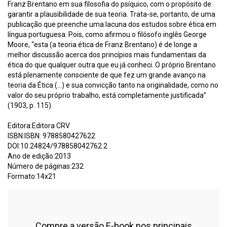
Franz Brentano em sua filosofia do psíquico, com o propósito de
garantir a plausibilidade de sua teoria. Trata-se, portanto, de uma
publicação que preenche uma lacuna dos estudos sobre ética em
língua portuguesa. Pois, como afirmou o filósofo inglês George
Moore, “esta (a teoria ética de Franz Brentano) é de longe a
melhor discussão acerca dos princípios mais fundamentais da
ética do que qualquer outra que eu já conheci. O próprio Brentano
está plenamente consciente de que fez um grande avanço na
teoria da Ética (...) e sua convicção tanto na originalidade, como no
valor do seu próprio trabalho, está completamente justificada”
(1903, p. 115).
Editora:Editora CRV
ISBN:ISBN: 9788580427622
DOI:10.24824/978858042762.2
Ano de edição:2013
Número de páginas:232
Formato:14x21
Compre a versão E-book nos principais