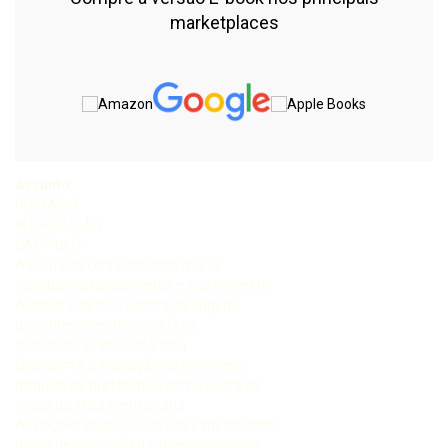
marketplaces
Assunto:
PREFÁCIO
INTRODUÇÃO
CAPÍTULO I
A teoria do conhecimento moral:
o problema fundamental e seu contexto
A defesa da tese acerca da origem
do conhecimento moral () na
sociedade jurídica de Viena
Chisholm e a indicação do fenômeno
psíquico de preferência como pedra de
toque da ética brentaniana
As noções psíquicas de fins e meios como
modo de indicação da intencionalidade