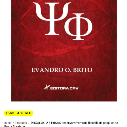
LIVRO EM OFERTA!
Início
/
Produtos
/
PSICOLOGIA E ÉTICAO desenvolvimento da filosofia do psíquico de
Franz Brentano