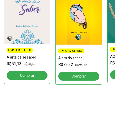
LI
LIVRO EM OFERTA!
LIVRO EM OFERTA!
AO
A arte de se saber
Além do saber
R$
R$51,13
R$73,32
R$60,15
R$95,32