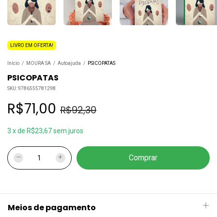
LIVRO EM OFERTA!
Início
/
MOURA SA
/
Autoajuda
/
PSICOPATAS
PSICOPATAS
SKU:
9786555781298
R$71,00
R$92,30
3
x
de
R$23,67
sem juros
Meios de pagamento