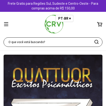
Frete Gratis para Regiões Sul, Sudeste e Centro-Oeste - Para
compras acima de R$ 150,00
PT‑BR ▾