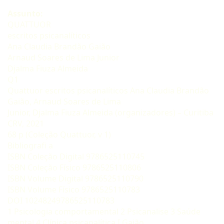
Assunto:
QUATTUOR
escritos psicanalíticos
Ana Claudia Brandão Gaião
Arnaud Soares de Lima Junior
Djalma Fiuza Almeida
Q1
Quattuor escritos psicanalíticos Ana Claudia Brandão
Gaião, Arnaud Soares de Lima
Junior, Djalma Fiuza Almeida (organizadores) – Curitiba
CRV, 2021
68 p (Coleção Quattuor, v 1)
Bibliografi a
ISBN Coleção Digital 9786525110745
ISBN Coleção Físico 9786525110806
ISBN Volume Digital 9786525110790
ISBN Volume Físico 9786525110783
DOI 10248249786525110783
1 Psicologia comportamental 2 Psicanalise 3 Saúde
mental 4 Clínica psicanalítica I Gaião,