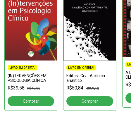
LI
LIVRO EM OFERTA!
LIVRO EM OFERTA!
A 
(IN)TERVENÇÕES EM
Editora Crv - A clínica
CL
PSICOLOGIA CLÍNICA
analítico
AT
R$
comportamental:
de
R$39,58
R$50,84
R$46,02
R$59,12
estudos de caso