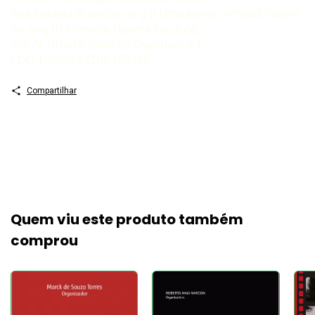
Ana Claudia Brandão, org II Lima Junior, Arnaud Soares
de, org III Almeida, Djalma Fiuza de,
org IV Título V Coleção Quattuor, v 1
CDU 1599642 CDD 150095
Compartilhar
Quem viu este produto também
comprou