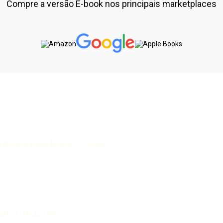
Compre a versão E-book nos principais marketplaces
 Antônio Inácio Andrioli – Curitiba
tica I Título II Série