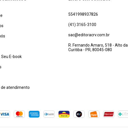
5541998937826
ue
(41) 3165-3100
os
sac@editoracrv.com.br
nós
R. Fernando Amaro, 518 - Alto da
Curitiba - PR, 80045-080
 Seu E-book
s
l de atendimento