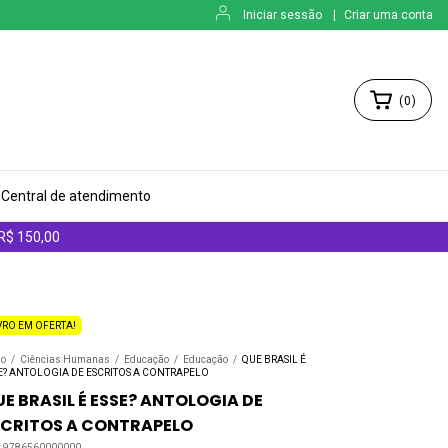
Iniciar sessão
|
Criar uma conta
(
0
)
Central de atendimento
 R$ 150,00
VRO EM OFERTA!
io
/
Ciências Humanas
/
Educação
/
Educação
/
QUE BRASIL É
E? ANTOLOGIA DE ESCRITOS A CONTRAPELO
E BRASIL É ESSE? ANTOLOGIA DE
SCRITOS A CONTRAPELO
:
9786560000000