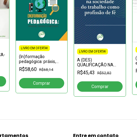
LIVRO EM OFERTA!
LIVRO EM OFERTA!
CA-
(In)formação
A (DES)
pedagógica: práxis,
SUS
QUALIFICAÇÃO NA
teoria e método
R$58,60
ÉM
SOCIEDADE DO
R$68,14
R$45,43
R$52,82
52-
TRABALHO COMO
PROFISSÃO DE FÉ
rtamentos
Entre em contato