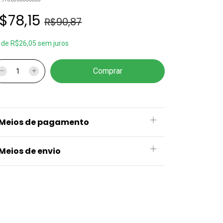
$78,15
R$90,87
x
de
R$26,05
sem juros
Meios de pagamento
Meios de envio