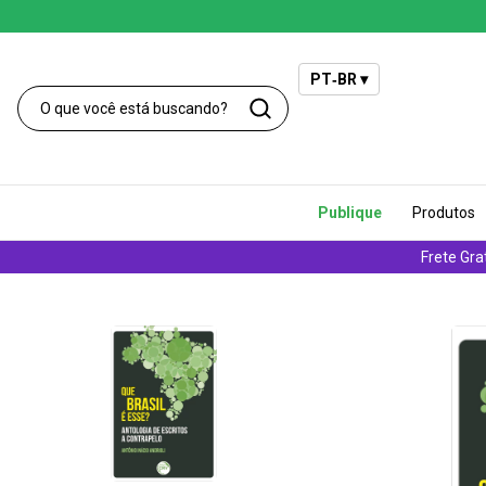
PT‑BR ▾
Publique
Produtos
Frete Gra