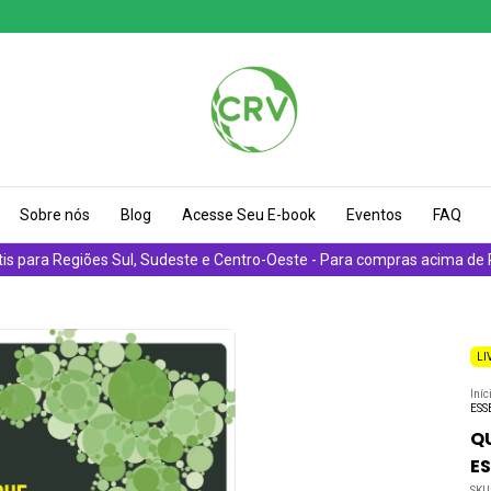
Sobre nós
Blog
Acesse Seu E-book
Eventos
FAQ
tis para Regiões Sul, Sudeste e Centro-Oeste - Para compras acima de
LI
Iníc
ESS
QU
E
SKU