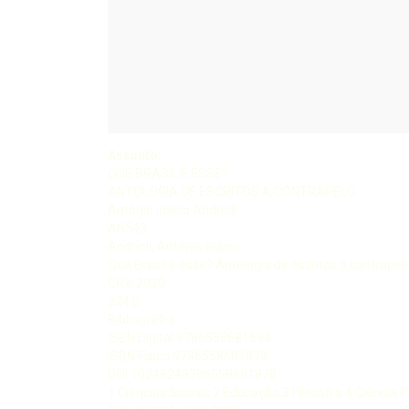
Assunto:
QUE BRASIL É ESSE?
ANTOLOGIA DE ESCRITOS A CONTRAPELO
Antônio Inácio Andrioli
AN543
Andrioli, Antônio Inácio
Que Brasil é esse? Antologia de escritos a contrapelo
CRV, 2020
324 p
Bibliografi a
ISBN Digital 9786558681694
ISBN Físico 9786558681878
DOI 10248249786558681878
1 Ciências Sociais 2 Educação 3 Filosofi a 4 Ciência Polí