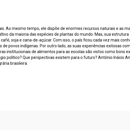
is. Ao mesmo tempo, ele dispõe de enormes recursos naturais e as mai
cultivo da maioria das espécies de plantas do mundo. Mas, sua estrut
fé, soja e cana-de-açúcar. Com isso, o país ficou cada vez mais con
ão de povos indígenas. Por outro lado, as suas experiências exitosas com
s institucionais de alimentos para as escolas são vistos como bons e
io político? Que perspectivas existem para o futuro? Antônio Inácio A
ria brasileira.