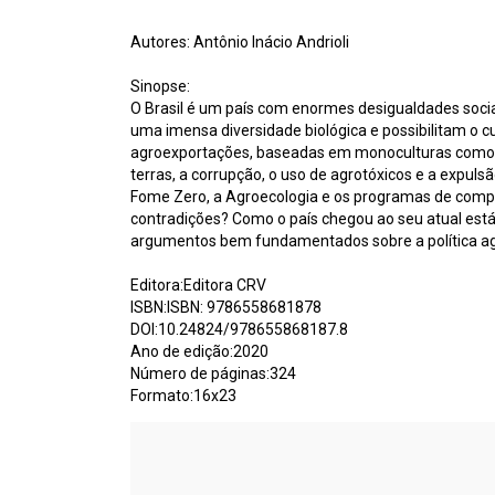
Autores: Antônio Inácio Andrioli
Sinopse:
O Brasil é um país com enormes desigualdades socia
uma imensa diversidade biológica e possibilitam o 
agroexportações, baseadas em monoculturas como ca
terras, a corrupção, o uso de agrotóxicos e a expuls
Fome Zero, a Agroecologia e os programas de compra
contradições? Como o país chegou ao seu atual estág
argumentos bem fundamentados sobre a política agrá
Editora:Editora CRV
ISBN:ISBN: 9786558681878
DOI:10.24824/978655868187.8
Ano de edição:2020
Número de páginas:324
Formato:16x23