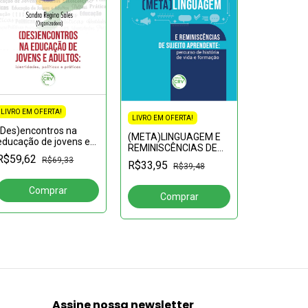
LIVRO EM OFERTA!
LIVRO EM OFERTA!
(Des)encontros na
(META)LINGUAGEM E
LIVRO EM OF
educação de jovens e
REMINISCÊNCIAS DE
adultos: identidades,
50 anos cu
R$59,62
SUJEITO
R$69,33
políticas e práticas
R$33,95
R$39,48
pedagogia 
APRENDENTE:percurso
IAE) UNAS
de história de vida e
R$45,85
professore
formação
gestores, 
missão
Assine nossa newsletter