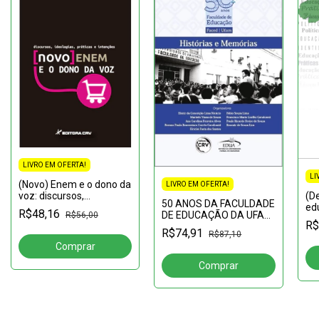
LIVRO EM OFERTA!
LI
(Novo) Enem e o dono da
LIVRO EM OFERTA!
voz: discursos,
(D
50 ANOS DA FACULDADE
ideologias, práticas e
ed
R$48,16
DE EDUCAÇÃO DA UFAM:
R$56,00
intenções
adu
R$
histórias e memórias
pol
R$74,91
R$87,10