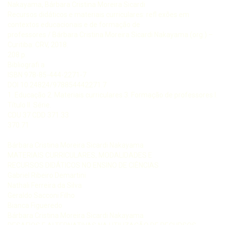
Nakayama, Bárbara Cristina Moreira Sicardi
Recursos didáticos e materiais curriculares: refl exões em
contextos educacionais e de formação de
professores / Bárbara Cristina Moreira Sicardi Nakayama (org.) –
Curitiba: CRV, 2018.
208 p.
Bibliografi a
ISBN 978-85-444-2271-7
DOI 10.24824/978854442271.7
1. Educação 2. Materiais curriculares 3. Formação de professores I.
Título II. Série.
CDU 37 CDD 371.33
370.71
Bárbara Cristina Moreira Sicardi Nakayama
MATERIAIS CURRICULARES, MODALIDADES E
RECURSOS DIDÁTICOS NO ENSINO DE CIÊNCIAS
Gabriel Ribeiro Demartini
Nathali Ferreira da Silva
Geraldo Sacconi Filho
Bianca Figueredo
Bárbara Cristina Moreira Sicardi Nakayama