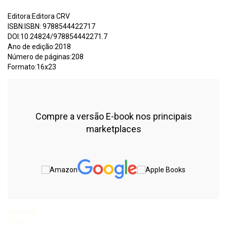
Editora:Editora CRV
ISBN:ISBN: 9788544422717
DOI:10.24824/978854442271.7
Ano de edição:2018
Número de páginas:208
Formato:16x23
Compre a versão E-book nos principais
marketplaces
Assunto:
N163