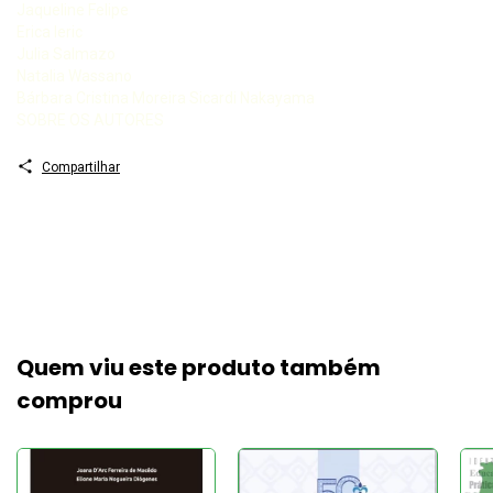
Jaqueline Felipe
Erica Ieric
Julia Salmazo
Natalia Wassano
Bárbara Cristina Moreira Sicardi Nakayama
SOBRE OS AUTORES
Compartilhar
Quem viu este produto também
comprou