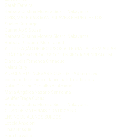
Sarah Ferreira
Bárbara Cristina Moreira Sicardi Nakayama
GIBIS, MATERIAIS MANIPULÁVEIS E HIPERTEXTOS
Suelen Camargo
Carina Ap S Souza
Bárbara Cristina Moreira Sicardi Nakayama
Barbara_Cristina_Moreiraindd
A UTILIZAÇÃO DE RECURSOS ALTERNATIVOS EM AULAS
PRÁTICAS NO PROCESSO DE ENSINO-APRENDIZAGEM
Diane Lelis Fernanda Chinaque
Naiara Cury
ADEOLA – PRINCESAS E GUERREIRAS um novo
conceito de recurso didático na luta antiracista
Raísa Carolina Carvalho do Amaral
Maria Angélica Nazário Sant’anna
Jenifer Fraga Cubas
Bárbara Cristina Moreira Sicardi Nakayama
O USO DE MATERIAIS DIDÁTICOS NO
ENSINO DE ALUNOS SURDOS
Leticia Ansaloni
Thais Brisque
Sara Carvalho