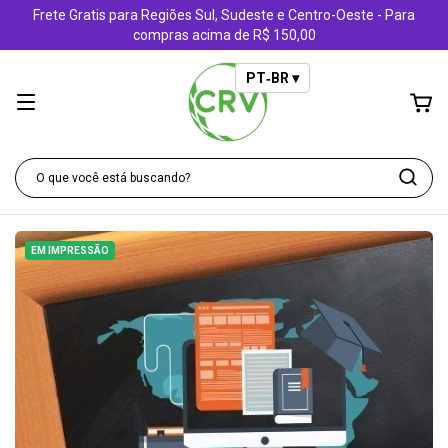
Frete Gratis para Regiões Sul, Sudeste e Centro-Oeste - Para
compras acima de R$ 150,00
PT‑BR ▾
EM IMPRESSÃO