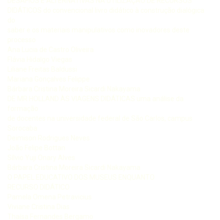
DESAFIOS E ALTERNATIVAS NA UTILIZAÇÃO DE RECURSOS
DIDÁTICOS do convencional livro didático à construção dialógica
do
saber e os materiais manipulativos como inovadores deste
processo
Ana Lucia de Castro Oliveira
Flávia Hidalgo Viegas
Liliane Freitas Baldussi
Mariana Gonçalves Felippe
Bárbara Cristina Moreira Sicardi Nakayama
DE MR HOLLAND ÀS VIAGENS DIDÁTICAS uma análise da
formação
de docentes na universidade federal de São Carlos, campus
Sorocaba
Deimison Rodrigues Neves
João Felipe Bottan
Sílvio Yuji Onary Alves
Bárbara Cristina Moreira Sicardi Nakayama
O PAPEL EDUCATIVO DOS MUSEUS ENQUANTO
RECURSO DIDÁTICO
Pamela Omena Petravicius
Viviane Cristina Dias
Thaísa Fernandes Bergamo