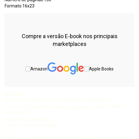
Formato:16x23
Compre a versão E-book nos principais
marketplaces
Assunto:
REFLETINDO REALIDADES – PROPONDO DIVERSIDADES
A construção do conhecimento geográfico na escola (PIBID - Nós
propomos!)
Nestor André Kaercher
Roselane Zordan Costella
R332
Refl etindo realidades – Propondo diversidades a construção do