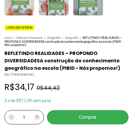
LIVRO EM OFERTA!
Início
/
Ciências Humanas
/
Geografia
/
Geografia
/
REFLETINDO REALIDADES –
PROPONDO DIVERSIDADESA construção do conhecimento geográfico na escola (PIBID -
Nós propomos!)
REFLETINDO REALIDADES – PROPONDO
DIVERSIDADESA construção do conhecimento
geográfico na escola (PIBID - Nós propomos!)
SKU:
9786558683643
R$34,17
R$44,42
3
x
de
R$11,39
sem juros