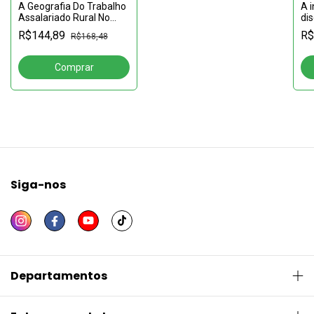
A i
A Geografia Do Trabalho
dis
Assalariado Rural No
mí
Nordeste: Por Trás Do
R$
R$144,89
R$168,48
geo
Doce Abacaxi Os
pe
Espinhos Das Condições
im
De Trabalho Na
Siga-nos
Departamentos