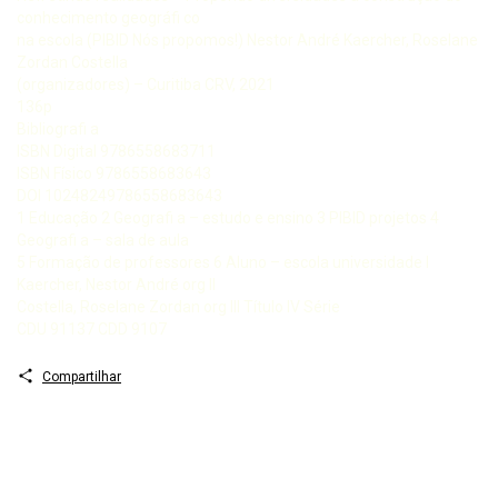
conhecimento geográfi co
na escola (PIBID Nós propomos!) Nestor André Kaercher, Roselane
Zordan Costella
(organizadores) – Curitiba CRV, 2021
136p
Bibliografi a
ISBN Digital 9786558683711
ISBN Físico 9786558683643
DOI 10248249786558683643
1 Educação 2 Geografi a – estudo e ensino 3 PIBID projetos 4
Geografi a – sala de aula
5 Formação de professores 6 Aluno – escola universidade I
Kaercher, Nestor André org II
Costella, Roselane Zordan org III Título IV Série
CDU 91137 CDD 9107
Compartilhar