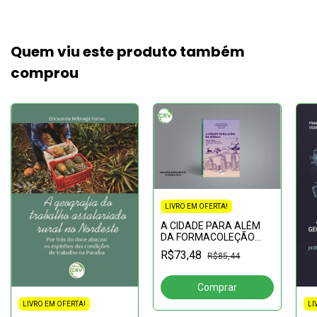
Quem viu este produto também
comprou
LIVRO EM OFERTA!
A CIDADE PARA ALÉM
DA FORMACOLEÇÃO
CIDADE: conhecer e
R$73,48
R$85,44
interpretar para
compreender o mundo
da vidaVolume I
LI
LIVRO EM OFERTA!