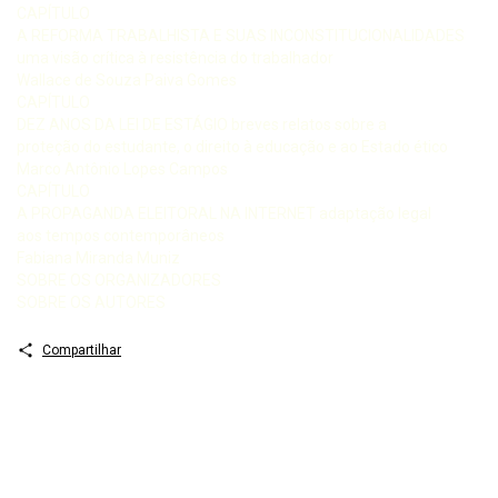
CAPÍTULO
A REFORMA TRABALHISTA E SUAS INCONSTITUCIONALIDADES
uma visão crítica à resistência do trabalhador
Wallace de Souza Paiva Gomes
CAPÍTULO
DEZ ANOS DA LEI DE ESTÁGIO breves relatos sobre a
proteção do estudante, o direito à educação e ao Estado ético
Marco Antônio Lopes Campos
CAPÍTULO
A PROPAGANDA ELEITORAL NA INTERNET adaptação legal
aos tempos contemporâneos
Fabiana Miranda Muniz
SOBRE OS ORGANIZADORES
SOBRE OS AUTORES
Compartilhar