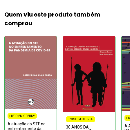
Quem viu este produto também
comprou
LIVRO EM OFERTA!
LI
LIVRO EM OFERTA!
A atuação do STF no
A 
30 ANOS DA
enfrentamento da