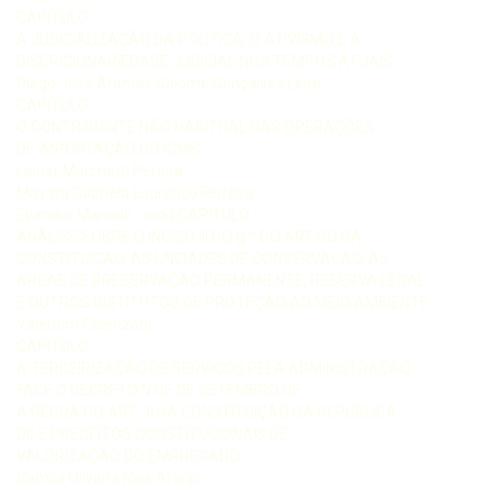
CAPÍTULO
A JUDICIALIZAÇÃO DA POLÍTICA, O ATIVISMO E A
DISCRICIONARIEDADE JUDICIAL NOS TEMPOS ATUAIS
Diêgo José Arantes Salomé Gonçalves Leite
CAPÍTULO
O CONTRIBUINTE NÃO HABITUAL NAS OPERAÇÕES
DE IMPORTAÇÃO DO ICMS
Leiner Marchetti Pereira
Mayara Gabriela Lourenço Ferreira
Evandro Marcelo - indd CAPÍTULO
ANÁLISE SOBRE O INCISO III DO § º DO ARTIGO DA
CONSTITUIÇÃO, AS UNIDADES DE CONSERVAÇÃO, AS
ÁREAS DE PRESERVAÇÃO PERMANENTE, RESERVA LEGAL
E OUTROS INSTITUTOS DE PROTEÇÃO AO MEIO AMBIENTE
Valentim Calenzani
CAPÍTULO
A TERCEIRIZAÇÃO DE SERVIÇOS PELA ADMINISTRAÇÃO
FACE O DECRETO N DE DE SETEMBRO DE ,
A REGRA DO ART , II DA CONSTITUIÇÃO DA REPÚBLICA
DE E PRECEITOS CONSTITUCIONAIS DE
VALORIZAÇÃO DO EMPREGADO
Camila Oliveira Reis Araújo