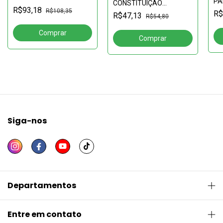
PA
CONSTITUIÇÃO
pandemia de COVID-19
PR
R$93,18
FEDERAL BRASILEIRA:
R$108,35
R$
R$47,13
SA
R$54,80
avanços e retrocessos
Siga-nos
Departamentos
Entre em contato