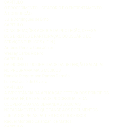
CAPÍTULO
O PROCEDIMENTO LICITATÓRIO E O ENFRENTAMENTO
À CORRUPÇÃO
Julia Domingues de Brito
CAPÍTULO
CONSIDERAÇÕES ACERCA DA PROTEÇÃO, DEFESA
DOS DIREITOS E PARTICIPAÇÃO DO USUÁRIO DE
SERVIÇOS PÚBLICOS (LEI N )
Antônio Pereira Gaio Júnior
Wesllay Carlos Ribeiro
CAPÍTULO
DA INCONSTITUCIONALIDADE DA RETENÇÃO SALARIAL
NO PROGRAMA MAIS MÉDICOS
Danielle Riegermann Ramos Damião
Lourival José de Oliveira
CAPÍTULO
A IMPORTÂNCIA DA APLICAÇÃO EFETIVA DOS PRINCÍPIOS
DA BOA-FÉ, DA LEALDADE PROCESSUAL E DA
COOPERAÇÃO NAS DEMANDAS JUDICIAIS,
NOTADAMENTE NO QUE TANGE AOS DOCUMENTOS
JUNTADOS PELAS PARTES NOS PROCESSOS
Raquel Monteiro Calanzani de Mattos
CAPÍTULO