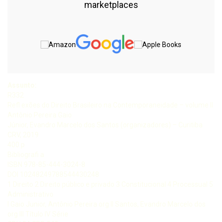
marketplaces
Assunto:
R332
Refl exões do Direito Brasileiro na Contemporaneidade – volume II
Antônio Pereira Gaio
Júnior, Evandro Marcelo dos Santos (organizadores) – Curitiba
CRV, 2019
400 p
Bibliografi a
ISBN 978-85-444-3024-8
DOI 10248249788544430248
1 Direito 2 Direito público e privado 3 Constitucional 4 Processual 5
Administrativo
I Gaio Junior, Antônio Pereira org II Santos, Evandro Marcelo dos
org III Título IV Série