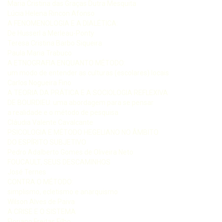
Maria Cristina das Graças Dutra Mesquita
Lúcia Helena Rincon Afonso
A FENOMENOLOGIA E A DIALÉTICA:
De Husserl a Merleau-Ponty
Teresa Cristina Barbo Siqueira
Paula Maria Trabuco
A ETNOGRAFIA ENQUANTO MÉTODO:
um modo de entender as culturas (escolares) locais
Carlos Nogueira Fino
A TEORIA DA PRÁTICA E A SOCIOLOGIA REFLEXIVA
DE BOURDIEU: uma abordagem para se pensar
a realidade e o método de pesquisa
Cláudia Valente Cavalcante
PSICOLOGIA E MÉTODO HEGELIANO NO ÂMBITO
DO ESPÍRITO SUBJETIVO
Pedro Adalberto Gomes de Oliveira Neto
FOUCAULT, SEUS DESCAMINHOS
José Ternes
CONTRA O MÉTODO:
simplismo, ecletismo e anarquismo
Wilson Alves de Paiva
A CRISE E O SISTEMA
Floriano Freitas Filho