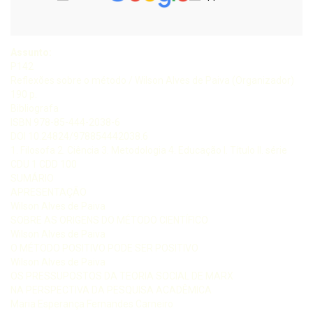
Assunto:
P142
Reflexões sobre o método / Wilson Alves de Paiva (Organizador)
190 p.
Bibliografa
ISBN 978-85-444-2038-6
DOI 10.24824/978854442038.6
1. Filosofa 2. Ciência 3. Metodologia 4. Educação I. Título II. série
CDU 1 CDD 100
SUMÁRIO
APRESENTAÇÃO
Wilson Alves de Paiva
SOBRE AS ORIGENS DO MÉTODO CIENTÍFICO
Wilson Alves de Paiva
O MÉTODO POSITIVO PODE SER POSITIVO
Wilson Alves de Paiva
OS PRESSUPOSTOS DA TEORIA SOCIAL DE MARX
NA PERSPECTIVA DA PESQUISA ACADÊMICA
Maria Esperança Fernandes Carneiro