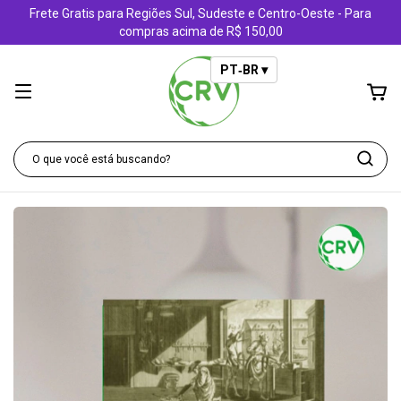
Frete Gratis para Regiões Sul, Sudeste e Centro-Oeste - Para
compras acima de R$ 150,00
PT‑BR ▾