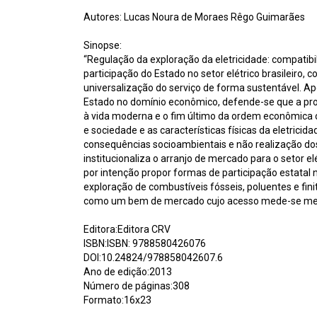
Autores: Lucas Noura de Moraes Rêgo Guimarães
Sinopse:
“Regulação da exploração da eletricidade: compatib
participação do Estado no setor elétrico brasileiro,
universalização do serviço de forma sustentável. Ap
Estado no domínio econômico, defende-se que a pro
à vida moderna e o fim último da ordem econômica con
e sociedade e as características físicas da eletrici
consequências socioambientais e não realização dos o
institucionaliza o arranjo de mercado para o setor el
por intenção propor formas de participação estatal 
exploração de combustíveis fósseis, poluentes e fin
como um bem de mercado cujo acesso mede-se mer
Editora:Editora CRV
ISBN:ISBN: 9788580426076
DOI:10.24824/978858042607.6
Ano de edição:2013
Número de páginas:308
Formato:16x23