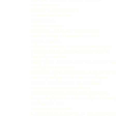
Intervencionismo
O Estado no intervencionismo
O Estado Social de Direito
Neoliberalismo
O discurso neoliberal
Von Mises e a crÃ­tica ao intervencionismo
Hayek e a defesa da liberdade no contexto
nacional-socialista
PolÃ­ticas neoliberais: o Consenso de Washington,
a globalizaÃ§Ã£o e o pensamento homogÃªneo
ConclusÃµes parciais
CAPÃ?TULO 3 - A energia como fator preponderant
evoluÃ§Ã£o da sociedade
Conceito de energia, conversores e as leis da term
Energia: questÃµes econÃ´micas e ecolÃ³gicas
Energia e desenvolvimento das sociedades
Energia e as leis da termodinÃ¢mica:
da RevoluÃ§Ã£o Industrial Ã crise energÃ©tica
A exploraÃ§Ã£o da lenha e do carvÃ£o e a invenÃ
da mÃ¡quina a vapor
O advento da eletricidade
A exploraÃ§Ã£o do petrÃ³leo e a crise energÃ©tica