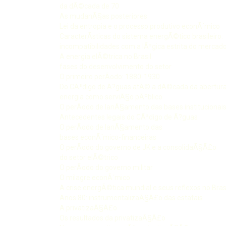
da dÃ©cada de 70
As mudanÃ§as posteriores
Lei da entropia e o processo produtivo econÃ´mico
CaracterÃ­sticas do sistema energÃ©tico brasileiro:
incompatibilidades com a lÃ³gica estrita do mercad
A energia elÃ©trica no Brasil:
fases do desenvolvimento do setor
O primeiro perÃ­odo: 1880-1930
Do CÃ³digo de Ã?guas atÃ© a dÃ©cada da abertura
energia como serviÃ§o pÃºblico
O perÃ­odo de lanÃ§amento das bases institucionai
Antecedentes legais do CÃ³digo de Ã?guas
O perÃ­odo de lanÃ§amento das
bases econÃ´mico-financeiras
O perÃ­odo do governo de JK e a consolidaÃ§Ã£o
do setor elÃ©trico
O perÃ­odo do governo militar
O milagre econÃ´mico
A crise energÃ©tica mundial e seus reflexos no Bras
Anos 80: instrumentalizaÃ§Ã£o das estatais
A privatizaÃ§Ã£o
Os resultados da privatizaÃ§Ã£o