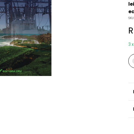
le
ec
SKU
R
3