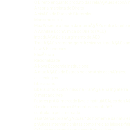
O Direito enquanto produto das relaÃ§Ãµes econÃ´
A teoria marxista do Direito
A visÃ£o de Rudolph Stammler
Monismo social
Max Weber e a teoria da interaÃ§Ã£o entre Direito 
A AnÃ¡lise EconÃ´mica do Direito (AED)
IntroduÃ§Ã£o e surgimento da AED
TradiÃ§Ã£o romano-germÃ¢nica vs. tradiÃ§Ã£o a
Law & Economics
EficiÃªncia
Racionalidade
A Nova Economia Institucional
A atuaÃ§Ã£o do Estado no domÃ­nio econÃ´mico:
as ideologias
Liberalismo
Liberalismo econÃ´mico na FranÃ§a e na Inglaterra
O mercado livre
Fatores prÃ©-mercado livre e instituiÃ§Ãµes do sÃ
O mito da economia â€œnaturalmenteâ€?
controlada pelo mercado
â€œMercadorizaÃ§Ã£oâ€? do homem e da naturez
prÃ¡ticas intervencionistas como freio ao laissez-fai
CrÃ­tica ao normativismo econÃ´mico liberal