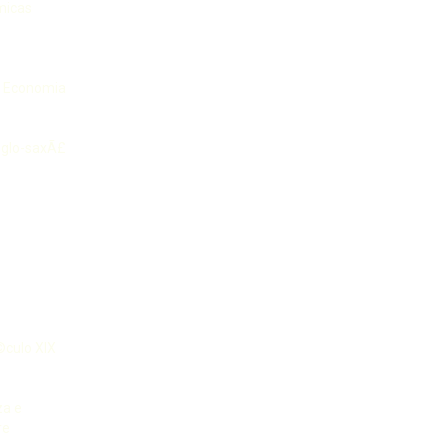
micas
e Economia
nglo-saxÃ£
©culo XIX
a e
re