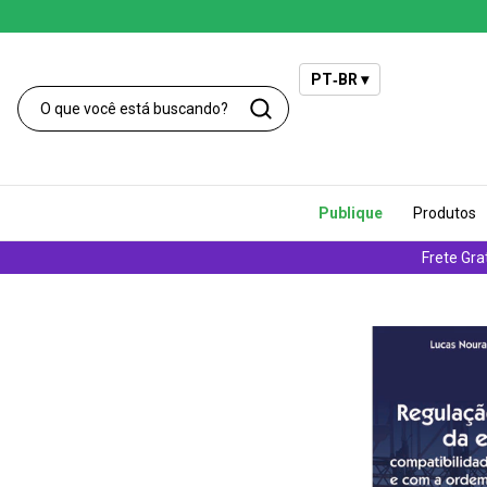
PT‑BR ▾
Publique
Produtos
Frete Gra