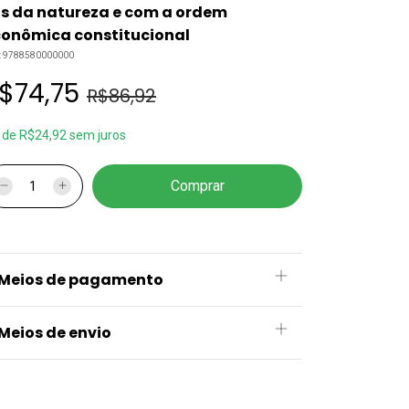
is da natureza e com a ordem
onômica constitucional
:
9788580000000
$74,75
R$86,92
x
de
R$24,92
sem juros
Meios de pagamento
Meios de envio