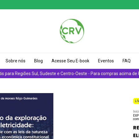
Sobre nós
Blog
Acesse Seu E-book
Eventos
FAQ
tis para Regiões Sul, Sudeste e Centro-Oeste - Para compras acima de
LI
Iníc
EXP
com
R
EL