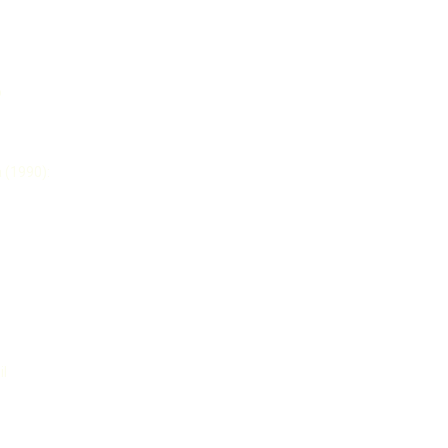
o
 (1990):
s
il