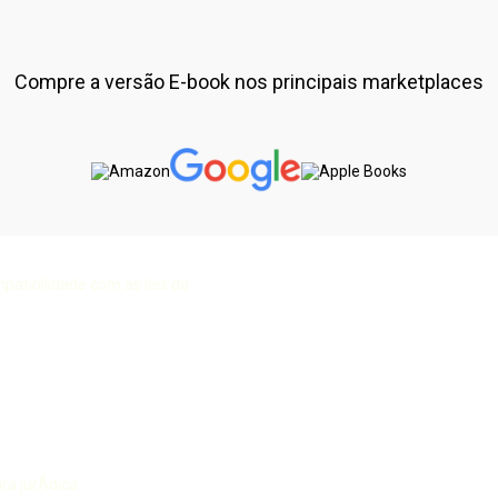
Compre a versão E-book nos principais marketplaces
atibilidade com as leis da
ra jurÃ­dica