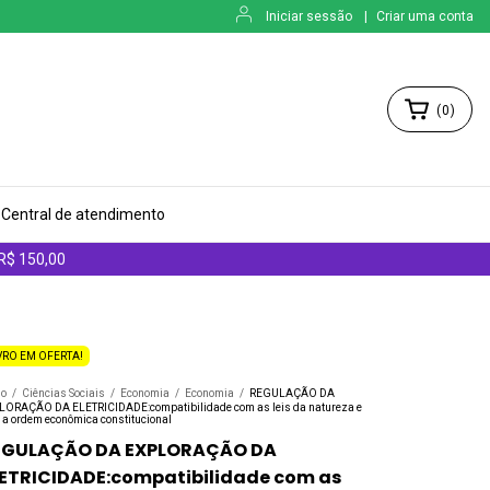
Iniciar sessão
|
Criar uma conta
(
0
)
Central de atendimento
 R$ 150,00
VRO EM OFERTA!
io
/
Ciências Sociais
/
Economia
/
Economia
/
REGULAÇÃO DA
LORAÇÃO DA ELETRICIDADE:compatibilidade com as leis da natureza e
 a ordem econômica constitucional
EGULAÇÃO DA EXPLORAÇÃO DA
ETRICIDADE:compatibilidade com as