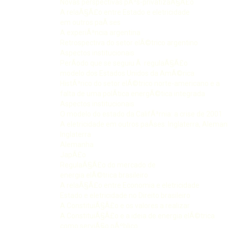
Novas perspectivas pÃ³s-privatizaÃ§Ã£o
A relaÃ§Ã£o entre Estado e eletricidade
em outros paÃ­ ses
A experiÃªncia argentina
Retrospectiva do setor elÃ©trico argentino
Aspectos institucionais
PerÃ­odo que se seguiu Ã regulaÃ§Ã£o
modelo dos Estados Unidos da AmÃ©rica
HistÃ³rico do setor elÃ©trico norte-americano e a
falta de uma polÃ­tica energÃ©tica integrada
Aspectos institucionais
O modelo do estado da CalifÃ³rnia: a crise de 2001
A eletricidade em outros paÃ­ses: Inglaterra, Alem
Inglaterra
Alemanha
JapÃ£o
RegulaÃ§Ã£o do mercado de
energia elÃ©trica brasileiro
A relaÃ§Ã£o entre Economia e eletricidade
Estado e eletricidade no Direito brasileiro
A ConstituiÃ§Ã£o e os valores a realizar
A ConstituiÃ§Ã£o e a ideia de energia elÃ©trica
como serviÃ§o pÃºblico