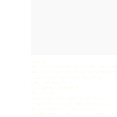
Assunto:
RegulaÃ§Ã£o da exploraÃ§Ã£o da eletricidade: comp
natureza e com a ordem econÃ´mica constitucional
Lucas Noura de Moraes RÃªgo GuimarÃ£es
Energia elÃ©trica - Brasil
ServiÃ§os de eletricidade - Brasil
Direito e economia
RelaÃ§Ãµes entre o Direito e a Economia:
compreensÃ£o dos fenÃ´menos econÃ´micos para
uma regulaÃ§Ã£o econÃ´mica eficaz
Karl Marx: o materialismo histÃ³rico e a superestrutu