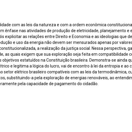
ilidade com as leis da natureza e com a ordem econômica constitucion
 com ênfase nas atividades de produção de eletricidade, planejamento e 
ós explicitar as relações entre Direito e Economia e as ideologias que
dução e uso da energia não devem ser mensurados apenas por valores 
stitucionalizada, a realização da justiça social. Nessa perspectiva, ga
dade, as quais exigem que sua exploração seja feita em compatibilidade c
bjetivos estatuídos na Constituição brasileira. Demonstra-se ainda que 
étrico e legitima a lógica do lucro, vai de encontro à lei da entropia e 
no setor elétrico brasileiro compatíveis com as leis da termodinâmica, 
itos, substituindo-a pela exploração de energias renováveis, ao entendi
amente pela capacidade de pagamento do cidadão.