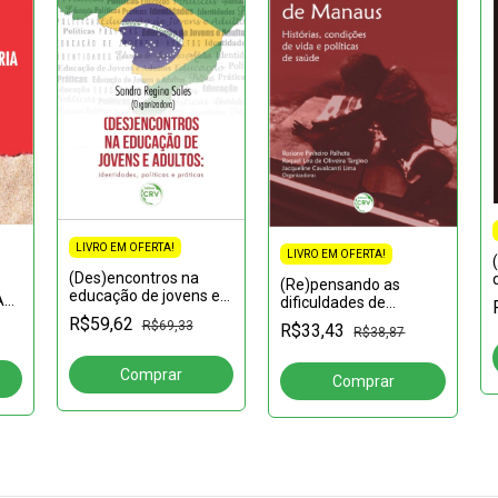
LIVRO EM OFERTA!
LIVRO EM OFERTA!
(Des)encontros na
(Re)pensando as
educação de jovens e
A
dificuldades de
adultos: identidades,
aprendizagem:
R$59,62
R$69,33
R$33,43
políticas e práticas
R$38,87
reflexões ao professor
acerca do processo de
ensino aprendizagem
da língua