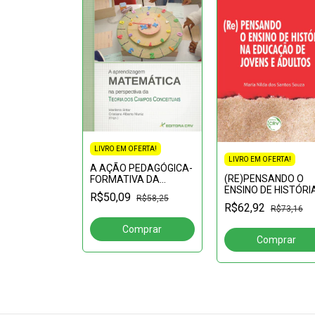
LIVRO EM OFERTA!
LIVRO EM OFERTA!
FERTA!
A AÇÃO PEDAGÓGICA-
(RE)PENSANDO O
FORMATIVA DA
ONSTRUÇÃO
ENSINO DE HISTÓRI
COMPANHIA DE JESUS
ER
R$50,09
R$58,25
NA EDUCAÇÃO DE
NA CIDADE DE BELÉM
PORÂNEA:Um
R$62,92
R$73,16
R$45,90
JOVENS E ADULTOS
DO GRÃO-PARÁ (1652-
ar sobre a
1759)
seu espaço
dade