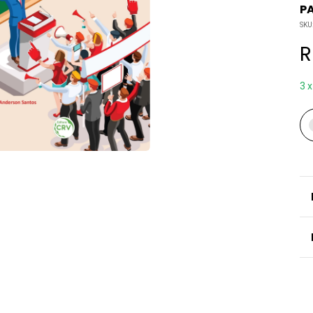
P
SKU
R
3