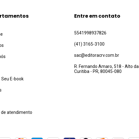
rtamentos
Entre em contato
5541998937826
ue
(41) 3165-3100
os
sac@editoracrv.com.br
nós
R. Fernando Amaro, 518 - Alto da
Curitiba - PR, 80045-080
 Seu E-book
s
l de atendimento