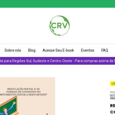
Sobre nós
Blog
Acesse Seu E-book
Eventos
FAQ
tis para Regiões Sul, Sudeste e Centro-Oeste - Para compras acima de
LI
Iníc
SOC
PAR
R
C