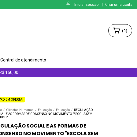
Iniciar sessão
|
Criar uma conta
(
0
)
Central de atendimento
 R$ 150,00
VRO EM OFERTA!
io
/
Ciências Humanas
/
Educação
/
Educação
/
REGULAÇÃO
IAL E AS FORMAS DE CONSENSO NO MOVIMENTO "ESCOLA SEM
TIDO"
EGULAÇÃO SOCIAL E AS FORMAS DE
ONSENSO NO MOVIMENTO "ESCOLA SEM