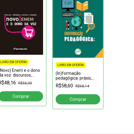
LIVRO EM OFERTA!
LIVRO EM OFERTA!
(Novo) Enem e o dono
(In)formação
LIVRO EM OF
da voz: discursos,
pedagógica: práxis,
ideologias, práticas e
(Des)cami
R$48,16
teoria e método
R$56,00
intenções
R$58,60
R$68,14
Sistema de
Guineense:
R$76,02
recuos e p