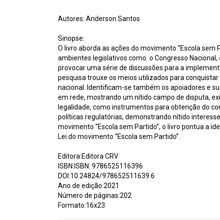
Autores: Anderson Santos
Sinopse:
O livro aborda as ações do movimento “Escola sem P
ambientes legislativos como: o Congresso Nacional, 
provocar uma série de discussões para a implementaç
pesquisa trouxe os meios utilizados para conquistar
nacional. Identificam-se também os apoiadores e s
em rede, mostrando um nítido campo de disputa, exis
legalidade, como instrumentos para obtenção do con
políticas regulatórias, demonstrando nítido interes
movimento “Escola sem Partido”, o livro pontua a id
Lei do movimento “Escola sem Partido”.
Editora:Editora CRV
ISBN:ISBN: 9786525116396
DOI:10.24824/978652511639.6
Ano de edição:2021
Número de páginas:202
Formato:16x23