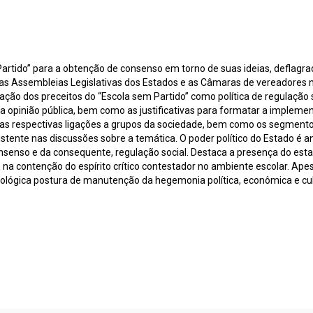
artido” para a obtenção de consenso em torno de suas ideias, deflagrad
as Assembleias Legislativas dos Estados e as Câmaras de vereadores no
ão dos preceitos do “Escola sem Partido” como política de regulação s
 a opinião pública, bem como as justificativas para formatar a implem
uas respectivas ligações a grupos da sociedade, bem como os segment
tente nas discussões sobre a temática. O poder político do Estado é ana
senso e da consequente, regulação social. Destaca a presença do esta
se na contenção do espírito crítico contestador no ambiente escolar. Ap
eológica postura de manutenção da hegemonia política, econômica e cul