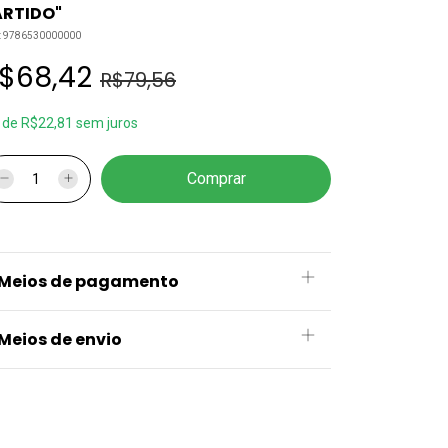
ARTIDO"
:
9786530000000
$68,42
R$79,56
x
de
R$22,81
sem juros
Meios de pagamento
Meios de envio