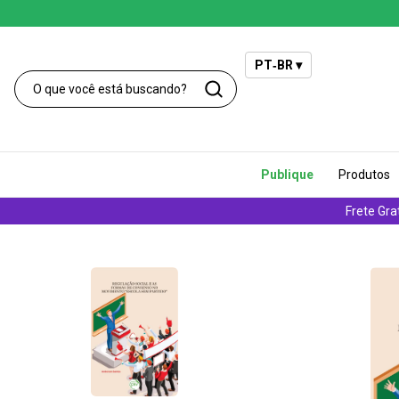
PT‑BR ▾
Publique
Produtos
Frete Gra