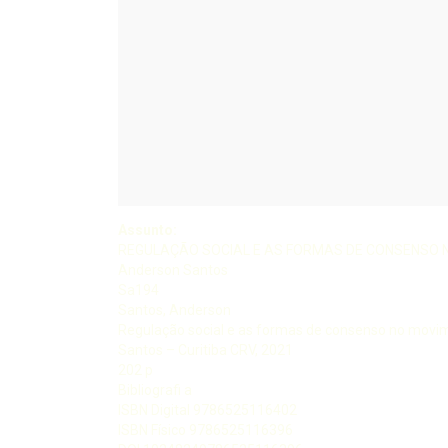
Assunto:
REGULAÇÃO SOCIAL E AS FORMAS DE CONSENSO 
Anderson Santos
Sa194
Santos, Anderson
Regulação social e as formas de consenso no movi
Santos – Curitiba CRV, 2021
202 p
Bibliografi a
ISBN Digital 9786525116402
ISBN Físico 9786525116396