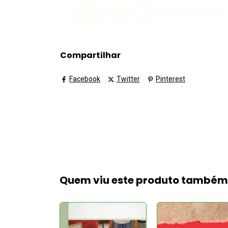
DOI 10248249786525116396
1 Educação 2 Regulação social 3 Escola sem partido
6 Cátedra livre I Título II Série
CDU 37 CDD 370
Compartilhar
Facebook
Twitter
Pinterest
Quem viu este produto també