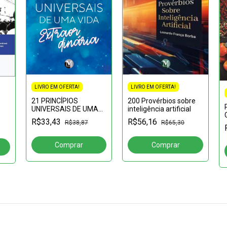
LIVRO EM OFERTA!
LIVRO EM OFERTA!
21 PRINCÍPIOS
200 Provérbios sobre
UNIVERSAIS DE UMA
inteligência artificial
VIDA
M:
R$33,43
R$56,16
R$38,87
R$65,30
EXTRAORDINÁRIA
s