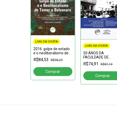
LIVRO EM OFERTA!
LIVRO EM OFERTA!
FERTA!
2016: golpe de estado
50 ANOS DA
urso de
e o neoliberalismo de
FACULDADE DE
a (FAED –
Temer a Bolsonaro 2ª
R$84,53
R$98,29
EDUCAÇÃO DA UFA
SP:Formando
edição revista e
R$74,91
R$87,10
R$53,31
histórias e memória
es e
atualizada
 cumprindo a