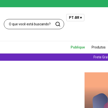
PT‑BR ▾
Publique
Produtos
Frete Gra