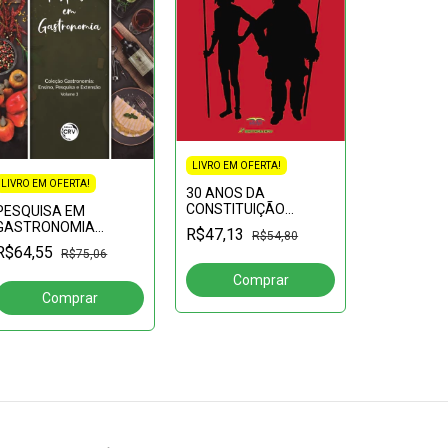
LIVRO EM OFERTA!
LIVRO EM OFERTA!
30 ANOS DA
LIVRO EM OF
CONSTITUIÇÃO
PESQUISA EM
FEDERAL BRASILEIRA:
GASTRONOMIA
365 DIAS 
R$47,13
R$54,80
avanços e retrocessos
Coleção
parto, pós-
R$64,55
R$75,06
Gastronomia:Ensino,
puerpério 
R$64,40
Pesquisa e Extensão
Volume 3