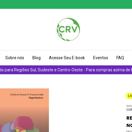
Sobre nós
Blog
Acesse Seu E-book
Eventos
FAQ
tis para Regiões Sul, Sudeste e Centro-Oeste - Para compras acima de
LI
Iníc
CUR
R
N
SKU