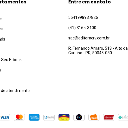
rtamentos
Entre em contato
5541998937826
ue
(41) 3165-3100
os
sac@editoracrv.com.br
nós
R. Fernando Amaro, 518 - Alto da
Curitiba - PR, 80045-080
 Seu E-book
s
l de atendimento