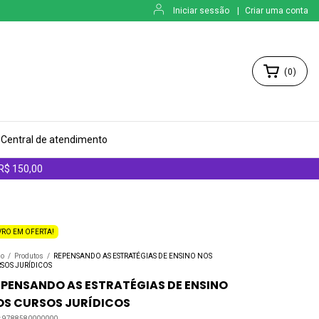
Iniciar sessão
|
Criar uma conta
(
0
)
Central de atendimento
 R$ 150,00
VRO EM OFERTA!
io
/
Produtos
/
REPENSANDO AS ESTRATÉGIAS DE ENSINO NOS
SOS JURÍDICOS
EPENSANDO AS ESTRATÉGIAS DE ENSINO
OS CURSOS JURÍDICOS
:
9788580000000