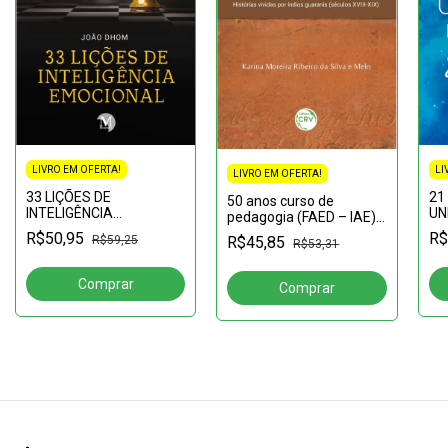
LIVRO EM OFERTA!
LI
LIVRO EM OFERTA!
33 LIÇÕES DE
21
50 anos curso de
INTELIGÊNCIA
UN
pedagogia (FAED – IAE)
EMOCIONAL
VI
UNASP:Formando
R$50,95
R$
R$59,25
R$45,85
R$53,31
professores e gestores,
cumprindo a missão