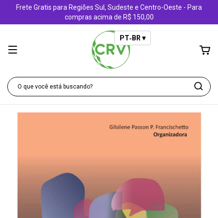
Frete Gratis para Regiões Sul, Sudeste e Centro-Oeste - Para
compras acima de R$ 150,00
PT‑BR ▾