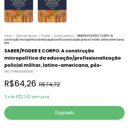
Início
/
Ciências Sociais
/
Direito
/
Direito público
/
SABER/PODER E CORPO: A
construção micropolítica da educação/profissionalização policial militar, latino-americana,
pós-
SABER/PODER E CORPO: A construção
micropolítica da educação/profissionalização
policial militar, latino-americana, pós-
SKU:
9788540000000
R$64,26
R$74,72
3
x
de
R$21,42
sem juros