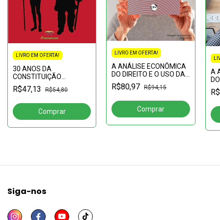
LIVRO EM OFERTA!
LIVRO EM OFERTA!
LI
A ANÁLISE ECONÔMICA
30 ANOS DA
A 
DO DIREITO E O USO DA
CONSTITUIÇÃO
DO
CURVA DE LAFFER NA
FEDERAL BRASILEIRA:
R$80,97
RE
R$94,15
R$47,13
EFETIVAÇÃO DO DIREITO
R$54,80
R$
avanços e retrocessos
AT
FUNDAMENTAL À
re
VEDAÇÃO DO CONFISCO
TRI
Siga-nos