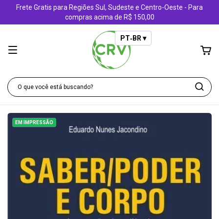
Frete Gratis para Regiões Sul, Sudeste e Centro-Oeste - Para
compras acima de R$ 150,00
PT‑BR ▾
EM IMPRESSÃO