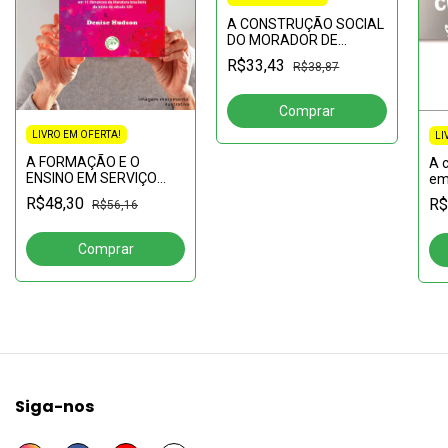
A CONSTRUÇÃO SOCIAL
DO MORADOR DE
RUA:derrubando mitos
R$33,43
R$38,87
LIVRO EM OFERTA!
LI
A FORMAÇÃO E O
A 
ENSINO EM SERVIÇO
em
SOCIAL:contribuições da
pi
R$48,30
R$
R$56,16
pós-graduação
Lo
Re
Siga-nos