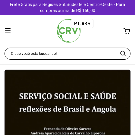
Frete Gratis para Regiões Sul, Sudeste e Centro-Oeste - Para
compras acima de R$ 150,00
PT‑BR ▾