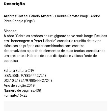
Descrição
Autores: Rafael Caiado Amaral - Cláudia Perotto Biagi - André
Pires Gontijo (Orgs.)
Sinopse:
A obra “Sobre os ombros de um gigante se vê mais longe. Estudos
em Homenagem a Peter Häberle” constitui a reunião de textos
clássicos do próprio autor combinados com escritos
desenvolvidos a partir de elementos de suas teorias, constituindo
um presente a Häberle de seus discípulos e valiosa fonte de
pesquisa.
Editora:Editora CRV
ISBN:ISBN: 9788544427248
DOI:10.24824/978854442724.8
Ano de edição:2019
Número de páginas:438
Formato:16x23