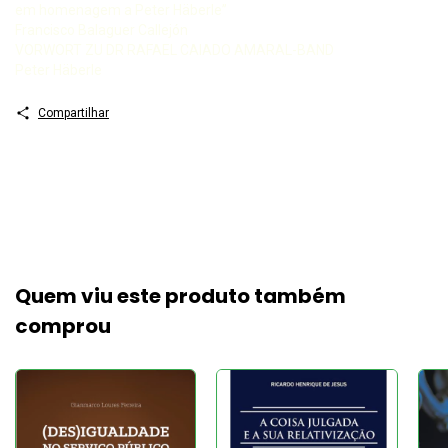
em homenagem a Peter Häberle”
Francisco Balaguer Callejón
VORWORT ZU DR RAFAEL CAIADO AMARAL-BAND
Peter Häberle
Compartilhar
Quem viu este produto também
comprou