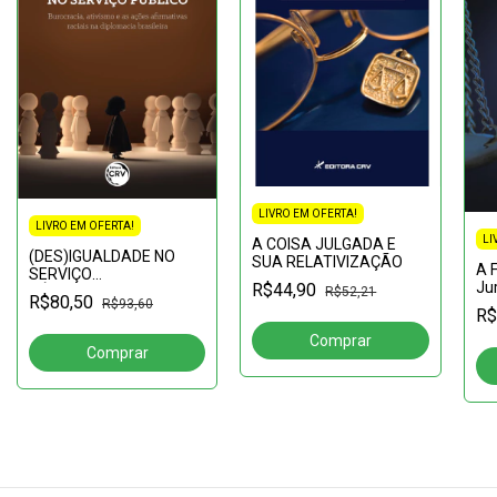
LIVRO EM OFERTA!
LIVRO EM OFERTA!
LI
A COISA JULGADA E
(DES)IGUALDADE NO
SUA RELATIVIZAÇÃO
A 
SERVIÇO
Jur
R$44,90
PÚBLICOburocracia,
R$52,21
R$80,50
De
R$93,60
ativismo e as ações
R$
2º 
afirmativas raciais na
de 
diplomacia brasileira