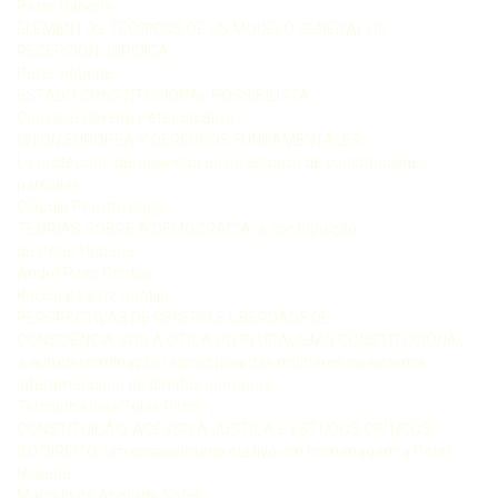
Peter Häberle
ELEMENTOS TEÓRICOS DE UN MODELO GENERAL DE
RECEPCIÓN JURÍDICA
Peter Häberle
ESTADO CONSTITUCIONAL POSSIBILISTA
Christine Oliveira Peter da Silva
UNIÓN EUROPEA Y DERECHOS FUNDAMENTALES:
La protección del individuo en un espacio de constituciones
parciales
Cláudia Perotto Biagi
TEORIAS SOBRE A DEMOCRACIA: a contribuição
de Peter Häberle
André Pires Gontijo
Káccia Beatriz Gontijo
PERSPECTIVAS DE GÊNERO E LIBERDADE DE
CONSCIÊNCIA SOB A ÓTICA DO PLURALISMO CONSTITUCIONAL:
a autodeterminação reprodutiva das mulheres no sistema
interamericano de direitos humanos
Teresinha Inês Teles Pires
CONSTITUIÇÃO, ACESSO À JUSTIÇA E ESTUDOS CRÍTICOS
DO DIREITO: um ensaio interpretativo em homenagem a Peter
Häberle
Marcelo de Andrade Nobis