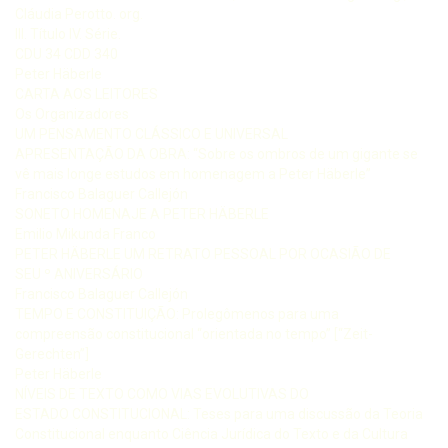
Cláudia Perotto. org.
III. Título IV. Série.
CDU 34 CDD 340
Peter Häberle
CARTA AOS LEITORES
Os Organizadores
UM PENSAMENTO CLÁSSICO E UNIVERSAL
APRESENTAÇÃO DA OBRA: “Sobre os ombros de um gigante se
vê mais longe estudos em homenagem a Peter Häberle”
Francisco Balaguer Callejón
SONETO HOMENAJE A PETER HÄBERLE
Emilio Mikunda Franco
PETER HÄBERLE UM RETRATO PESSOAL POR OCASIÃO DE
SEU º ANIVERSÁRIO
Francisco Balaguer Callejón
TEMPO E CONSTITUIÇÃO: Prolegômenos para uma
compreensão constitucional “orientada no tempo” [“Zeit-
Gerechten”]
Peter Häberle
NÍVEIS DE TEXTO COMO VIAS EVOLUTIVAS DO
ESTADO CONSTITUCIONAL: Teses para uma discussão da Teoria
Constitucional enquanto Ciência Jurídica do Texto e da Cultura