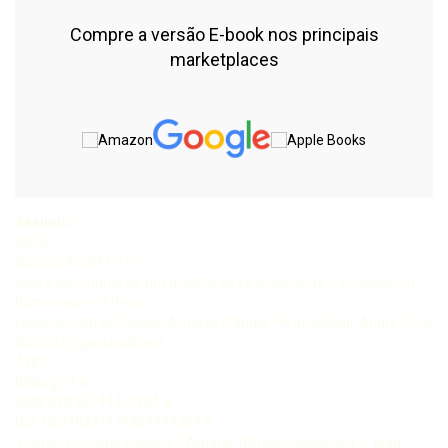
Compre a versão E-book nos principais
marketplaces
Assunto:
G635
Gontijo, André Pires.
Sobre os ombros de um gigante se vê mais longe – Estudos em
homenagem a Peter
Häberle / Rafael Caiado Amaral, Cláudia Perotto Biagi, André Pires
Gontijo (organizadores)
438 p.
Bibliograf a
ISBN 978-85-444-2724-8
DOI 10.24824/978854442724.8
1. Direito 2. Peter Häberle I. Amaral, Rafael Caiado. org. II. Biagi,