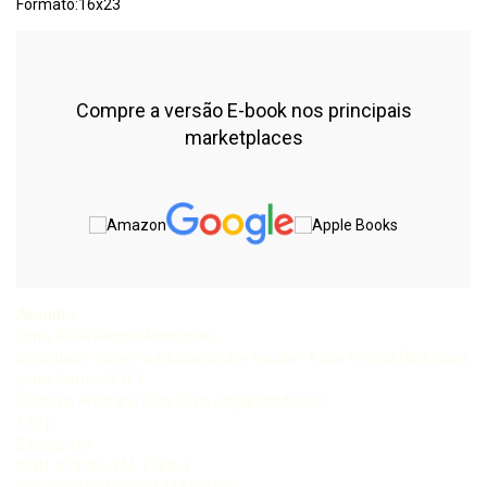
Formato:16x23
Compre a versão E-book nos principais
marketplaces
Assunto:
Lima, Kátia Regina Rodrigues.
Sociedade, sistema educacional e escola / Kátia Regina Rodrigues
Lima, Norma S. R. F.
Bezerra, Prociana F. da Silva. (organizadores)
132 p.
Bibliografa
ISBN: 978-85-444-1768-3