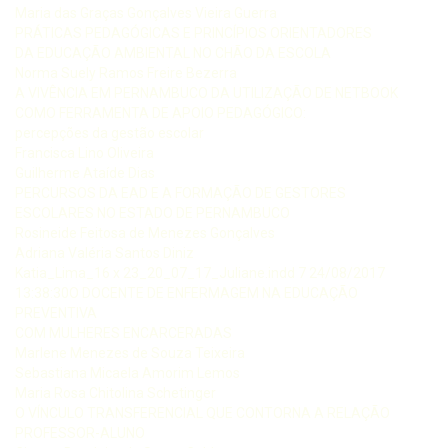
Maria das Graças Gonçalves Vieira Guerra
PRÁTICAS PEDAGÓGICAS E PRINCÍPIOS ORIENTADORES
DA EDUCAÇÃO AMBIENTAL NO CHÃO DA ESCOLA
Norma Suely Ramos Freire Bezerra
A VIVÊNCIA EM PERNAMBUCO DA UTILIZAÇÃO DE NETBOOK
COMO FERRAMENTA DE APOIO PEDAGÓGICO:
percepções da gestão escolar
Francisca Lino Oliveira
Guilherme Ataíde Dias
PERCURSOS DA EAD E A FORMAÇÃO DE GESTORES
ESCOLARES NO ESTADO DE PERNAMBUCO
Rosineide Feitosa de Menezes Gonçalves
Adriana Valéria Santos Diniz
Katia_Lima_16 x 23_20_07_17_Juliane.indd 7 24/08/2017
13:38:30O DOCENTE DE ENFERMAGEM NA EDUCAÇÃO
PREVENTIVA
COM MULHERES ENCARCERADAS
Marlene Menezes de Souza Teixeira
Sebastiana Micaela Amorim Lemos
Maria Rosa Chitolina Schetinger
O VÍNCULO TRANSFERENCIAL QUE CONTORNA A RELAÇÃO
PROFESSOR-ALUNO