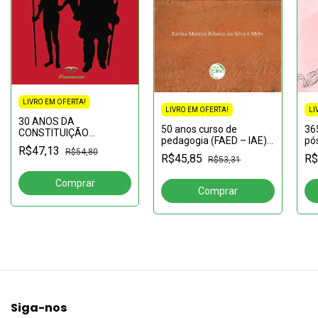
LIVRO EM OFERTA!
LI
LIVRO EM OFERTA!
30 ANOS DA
36
50 anos curso de
CONSTITUIÇÃO
pós
pedagogia (FAED – IAE)
FEDERAL BRASILEIRA:
R$47,13
pa
UNASP:Formando
R$54,80
avanços e retrocessos
R$
R$45,85
R$53,31
professores e gestores,
cumprindo a missão
Siga-nos