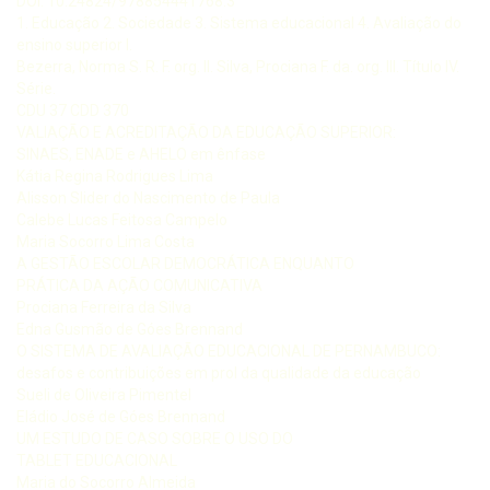
DOI: 10.24824/978854441768.3
1. Educação 2. Sociedade 3. Sistema educacional 4. Avaliação do
ensino superior I.
Bezerra, Norma S. R. F. org. II. Silva, Prociana F. da. org. III. Título IV.
Série.
CDU 37 CDD 370
VALIAÇÃO E ACREDITAÇÃO DA EDUCAÇÃO SUPERIOR:
SINAES, ENADE e AHELO em ênfase
Kátia Regina Rodrigues Lima
Alisson Slider do Nascimento de Paula
Calebe Lucas Feitosa Campelo
Maria Socorro Lima Costa
A GESTÃO ESCOLAR DEMOCRÁTICA ENQUANTO
PRÁTICA DA AÇÃO COMUNICATIVA
Prociana Ferreira da Silva
Edna Gusmão de Góes Brennand
O SISTEMA DE AVALIAÇÃO EDUCACIONAL DE PERNAMBUCO:
desafos e contribuições em prol da qualidade da educação
Sueli de Oliveira Pimentel
Eládio José de Góes Brennand
UM ESTUDO DE CASO SOBRE O USO DO
TABLET EDUCACIONAL
Maria do Socorro Almeida