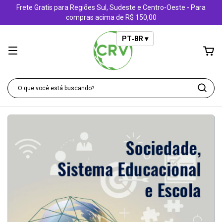
Frete Gratis para Regiões Sul, Sudeste e Centro-Oeste - Para
compras acima de R$ 150,00
PT‑BR ▾