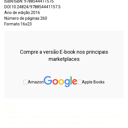
ISBN:ISBN: 9788544411575
DOI:10.24824/978854441157.5
Ano de edição:2016
Número de páginas:260
Formato:16x23
Compre a versão E-book nos principais
marketplaces
Assunto:
S941
Subjetividade, violência e políticas públicas: teorias e práticas/Olga
Ceciliato Mattioli e Maria de Fátima Araújo (Organizadoras) – 202