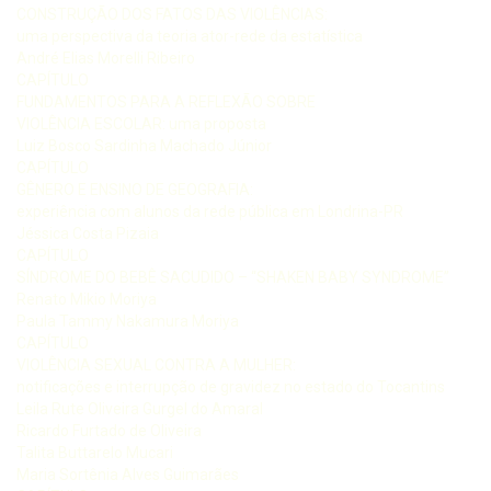
CONSTRUÇÃO DOS FATOS DAS VIOLÊNCIAS:
uma perspectiva da teoria ator-rede da estatística
André Elias Morelli Ribeiro
CAPÍTULO
FUNDAMENTOS PARA A REFLEXÃO SOBRE
VIOLÊNCIA ESCOLAR: uma proposta
Luiz Bosco Sardinha Machado Júnior
CAPÍTULO
GÊNERO E ENSINO DE GEOGRAFIA:
experiência com alunos da rede pública em Londrina-PR
Jéssica Costa Pizaia
CAPÍTULO
SÍNDROME DO BEBÊ SACUDIDO – “SHAKEN BABY SYNDROME”
Renato Mikio Moriya
Paula Tammy Nakamura Moriya
CAPÍTULO
VIOLÊNCIA SEXUAL CONTRA A MULHER:
notificações e interrupção de gravidez no estado do Tocantins
Leila Rute Oliveira Gurgel do Amaral
Ricardo Furtado de Oliveira
Talita Buttarelo Mucari
Maria Sortênia Alves Guimarães