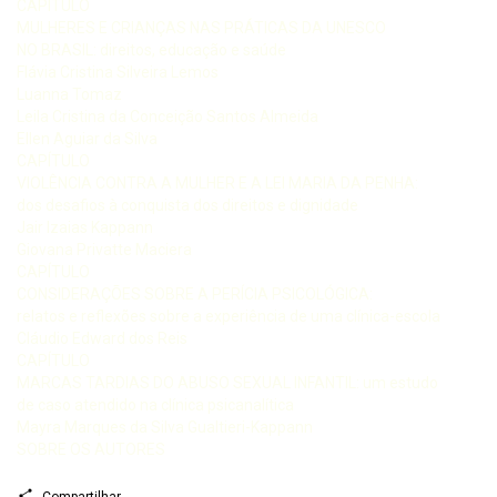
CAPÍTULO
MULHERES E CRIANÇAS NAS PRÁTICAS DA UNESCO
NO BRASIL: direitos, educação e saúde
Flávia Cristina Silveira Lemos
Luanna Tomaz
Leila Cristina da Conceição Santos Almeida
Ellen Aguiar da Silva
CAPÍTULO
VIOLÊNCIA CONTRA A MULHER E A LEI MARIA DA PENHA:
dos desafios à conquista dos direitos e dignidade
Jair Izaias Kappann
Giovana Privatte Maciera
CAPÍTULO
CONSIDERAÇÕES SOBRE A PERÍCIA PSICOLÓGICA:
relatos e reflexões sobre a experiência de uma clínica-escola
Cláudio Edward dos Reis
CAPÍTULO
MARCAS TARDIAS DO ABUSO SEXUAL INFANTIL: um estudo
de caso atendido na clínica psicanalítica
Mayra Marques da Silva Gualtieri-Kappann
SOBRE OS AUTORES
Compartilhar