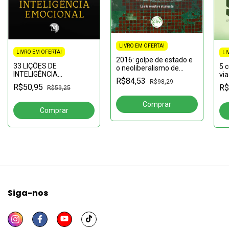
LIVRO EM OFERTA!
LIVRO EM OFERTA!
LI
2016: golpe de estado e
33 LIÇÕES DE
5 c
o neoliberalismo de
INTELIGÊNCIA
vi
Temer a Bolsonaro 2ª
R$84,53
EMOCIONAL
R$98,29
fó
edição revista e
R$50,95
R$
R$59,25
atualizada
Siga-nos