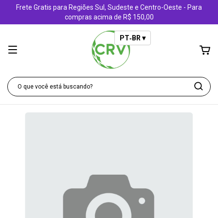
Frete Gratis para Regiões Sul, Sudeste e Centro-Oeste - Para
compras acima de R$ 150,00
PT‑BR ▾