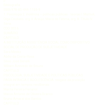
p.
Bibliografia
ISBN 978-85-444-1159-9
1. Psicologia 2. Violência – políticas públicas - teorias I. Mattioli,
Olga Ceciliato. org. II. Araújo, Maria de Fátima, org. III. Título IV.
Série.
CDD 303.6
SUMÁRIO
CAPÍTULO
A INSTITUIÇÃO ASSISTÊNCIA SOCIAL COMO DISPOSITIVO
SOCIAL DE PRODUÇÃO DE SUBJETIVIDADE
Sara Mexko
Abílio da Costa-Rosa
Silvio José Benelli
William Azevedo de Souza
CAPÍTULO
PSICOLOGIA, SUBJETIVIDADE E POLÍTICAS PÚBLICAS
PARA INFÂNCIA E ADOLESCÊNCIA: resgate da proteção
integral em tempos neoliberais
Marita Pereira Penariol
Marco Antonio de Oliveira Branco
Bruno Amaral dos Santos
CAPÍTULO