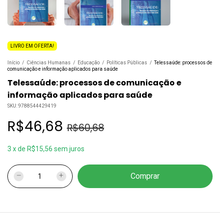
LIVRO EM OFERTA!
Início
/
Ciências Humanas
/
Educação
/
Políticas Públicas
/
Telessaúde: processos de
comunicação e informação aplicados para saúde
Telessaúde: processos de comunicação e
informação aplicados para saúde
SKU:
9788544429419
R$46,68
R$60,68
3
x
de
R$15,56
sem juros