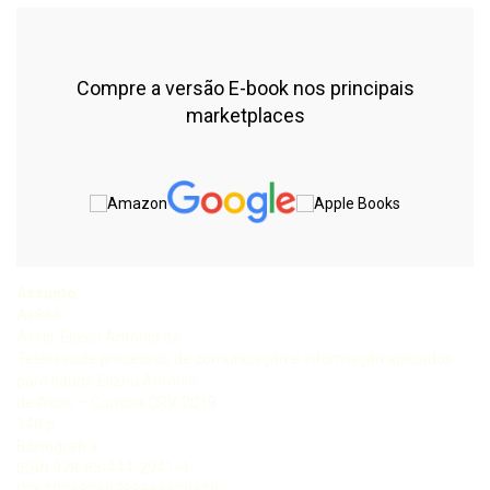
Compre a versão E-book nos principais
marketplaces
Assunto:
As844
Assis, Elizeu Antônio de
Telessaúde processos de comunicação e informação aplicados
para saúde Elizeu Antônio
de Assis – Curitiba CRV, 2019
148 p
Bibliografi a
ISBN 978-85-444-2941-9
DOI 10248249788544429419