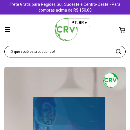
Frete Gratis para Regiões Sul, Sudeste e Centro-Oeste - Para
compras acima de R$ 150,00
PT‑BR ▾