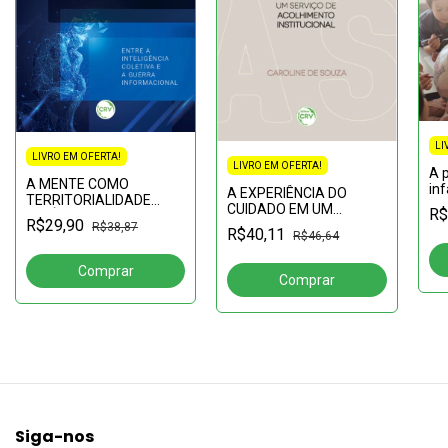
LI
LIVRO EM OFERTA!
LIVRO EM OFERTA!
A 
A MENTE COMO
inf
A EXPERIÊNCIA DO
TERRITORIALIDADE
Go
CUIDADO EM UM
R$
POLÍTICA:Entre a
co
R$29,90
SERVIÇO DE
R$38,87
inteligência coletiva e a
R$40,11
R$46,64
mu
ACOLHIMENTO
guerra informacional
INSTITUCIONAL
Siga-nos