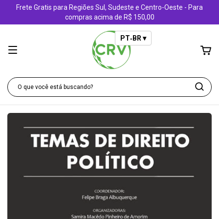
Frete Gratis para Regiões Sul, Sudeste e Centro-Oeste - Para
compras acima de R$ 150,00
PT‑BR ▾