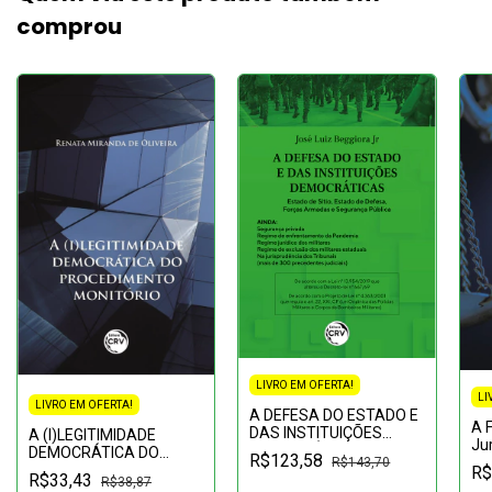
comprou
LIVRO EM OFERTA!
LI
LIVRO EM OFERTA!
A DEFESA DO ESTADO E
A 
DAS INSTITUIÇÕES
A (I)LEGITIMIDADE
Jur
DEMOCRÁTICAS:Estado
DEMOCRÁTICA DO
R$123,58
De
R$143,70
de Sítio, Estado de
PROCEDIMENTO
R$
R$33,43
2º 
R$38,87
Defesa, Forças Armadas
MONITÓRIO