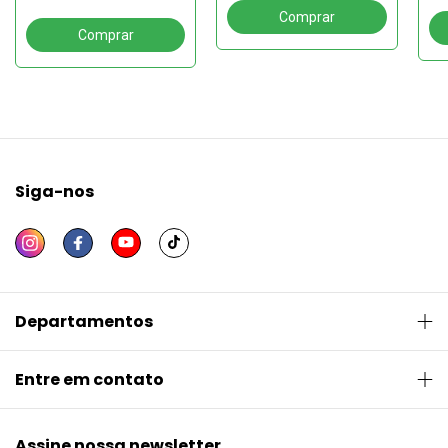
de 
e Segurança Pública
Siga-nos
Departamentos
Entre em contato
Assine nossa newsletter