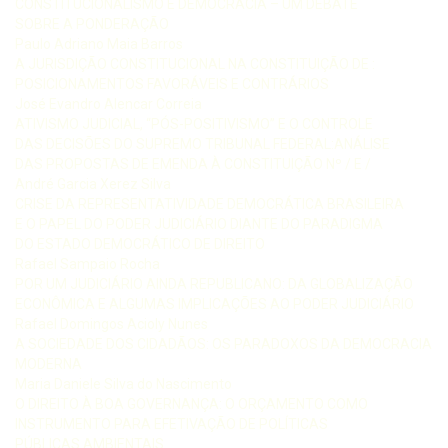
CONSTITUCIONALISMO E DEMOCRACIA – UM DEBATE
SOBRE A PONDERAÇÃO
Paulo Adriano Maia Barros
A JURISDIÇÃO CONSTITUCIONAL NA CONSTITUIÇÃO DE :
POSICIONAMENTOS FAVORÁVEIS E CONTRÁRIOS
José Evandro Alencar Correia
ATIVISMO JUDICIAL, “PÓS-POSITIVISMO” E O CONTROLE
DAS DECISÕES DO SUPREMO TRIBUNAL FEDERAL:ANÁLISE
DAS PROPOSTAS DE EMENDA À CONSTITUIÇÃO Nº / E /
André Garcia Xerez Silva
CRISE DA REPRESENTATIVIDADE DEMOCRÁTICA BRASILEIRA
E O PAPEL DO PODER JUDICIÁRIO DIANTE DO PARADIGMA
DO ESTADO DEMOCRÁTICO DE DIREITO
Rafael Sampaio Rocha
POR UM JUDICIÁRIO AINDA REPUBLICANO: DA GLOBALIZAÇÃO
ECONÔMICA E ALGUMAS IMPLICAÇÕES AO PODER JUDICIÁRIO
Rafael Domingos Acioly Nunes
A SOCIEDADE DOS CIDADÃOS: OS PARADOXOS DA DEMOCRACIA
MODERNA
Maria Daniele Silva do Nascimento
O DIREITO À BOA GOVERNANÇA: O ORÇAMENTO COMO
INSTRUMENTO PARA EFETIVAÇÃO DE POLÍTICAS
PÚBLICAS AMBIENTAIS