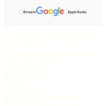
Assunto:
Temas de direito político / organização Samira Macêdo Pinheiro
de
Amorim , Larissa Maciel do Amaral - ed - Curitiba, PR: CRV,
----
Ciência política Estado Direito e política I Amorim, Samira Macêdo
Pinheiro de II Amaral, Larissa Maciel do
MOVIMENTOS SOCIAIS E O DIREITO DE LIBERDADE:
LIMITES E COMPATIBILIDADE
Felipe Braga Albuquerque
Juliana Cristine Diniz Campos
978-85-444-0131-6
PARTIDOS POLÍTICOS NA CONSTITUIÇÃO FEDERAL DE
Larissa Maciel do Amaral
IMPROBIDADE POLÍTICA E O NOVO CONSTITUCIONALISMO
Bruno Loiola Barbosa