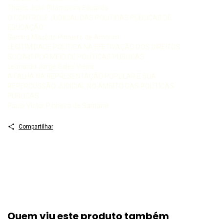
Thales José Pitombeira Eduardo
O CONTROLE JUDICIAL DAS POLÍTICAS PÚBLICAS DE
EDUCAÇÃO
Samira Macêdo Pinheiro de Amorim
LEGITIMIDADE POLÍTICA NA EFETIVAÇÃO DOS DIREITOS
SOCIAIS POR MEIO DE POLÍTICAS PÚBLICAS
Leonardo Jorge Sales Vieira
A FALHA NA REPRESENTAÇÃO POPULAR E SUA
REPERCUSSÃO JUDICIAL NO ÂMBITO DAS POLÍTICAS
PÚBLICAS
Paulo Victor Pinheiro de Santana
Compartilhar
Quem viu este produto também