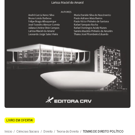
LIVRO EM OFERTA!
Início
/
Ciências Sociais
/
Direito
/
Teoria do Direito
/
TEMAS DE DIREITO POLÍTICO