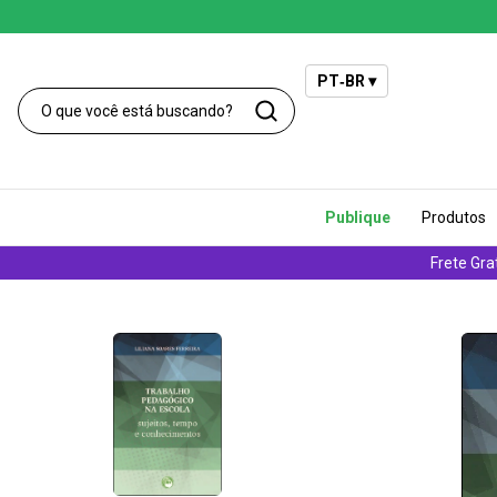
PT‑BR ▾
Publique
Produtos
Frete Gra