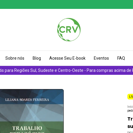
Sobre nós
Blog
Acesse Seu E-book
Eventos
FAQ
tis para Regiões Sul, Sudeste e Centro-Oeste - Para compras acima de
LI
Iníc
peda
Tr
su
SKU