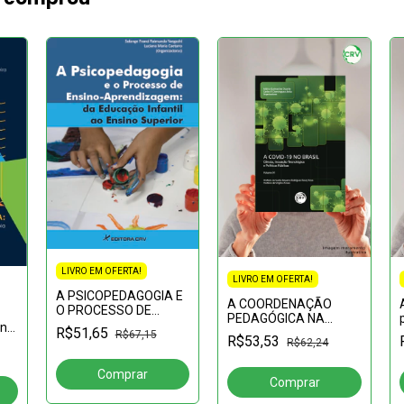
LIVRO EM OFERTA!
LIVRO EM OFERTA!
A PSICOPEDAGOGIA E
A COORDENAÇÃO
O PROCESSO DE
PEDAGÓGICA NA
ENSINO-
 na
R$51,65
MEDIAÇÃO DO
R$67,15
APRENDIZAGEM: da
R$53,53
R$62,24
TRABALHO DO
Educação Infantil ao
PROFESSOR:humanização
Ensino Superior
ou alienação na
formação do aluno