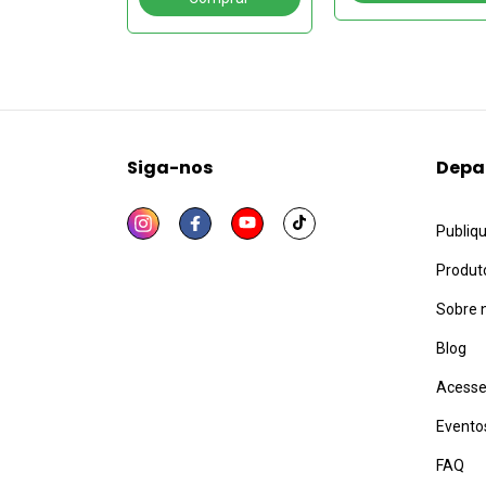
e contradições no
debate
Siga-nos
Depa
Publiq
Produt
Sobre 
Blog
Acesse
Evento
FAQ