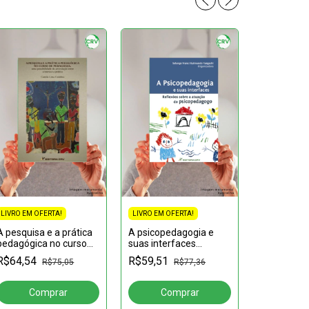
LIVRO EM OFERTA!
LIVRO EM OFERTA!
A pesquisa e a prática
A psicopedagogia e
pedagógica no curso
suas interfaces
LIVRO EM OF
de pedagogia: uma
reflexões sobre a
R$64,54
R$59,51
R$75,05
R$77,36
A abordag
possibilidade de
atuação do
na pessoa 
articulação entre a
psicopedagogo
humanismo
teoria e a prática
R$45,42