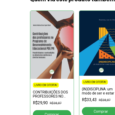
LIVRO EM OFERTA!
FERTA!
LIVRO EM OFERTA!
(IN)DISCIPLINA: um
ão da
CONTRIBUIÇÕES DOS
modo de ser e estar
na
PROFESSORES NO
escola
agogia
R$33,43
PROGRAMA DE
R$38,87
R$67,86
R$29,90
R$38,87
DESENVOLVIMENTO
EDUCACIONAL
PDE/PR: possibilidades