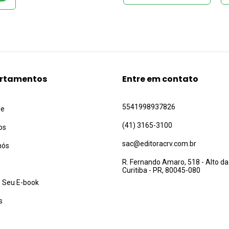
com deficiên
rtamentos
Entre em contato
5541998937826
ue
(41) 3165-3100
os
sac@editoracrv.com.br
nós
R. Fernando Amaro, 518 - Alto da
Curitiba - PR, 80045-080
 Seu E-book
s