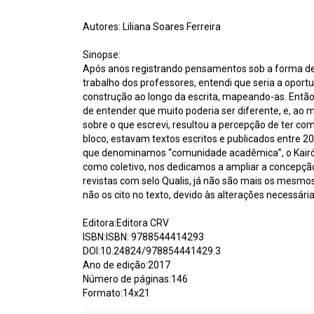
Autores: Liliana Soares Ferreira
Sinopse:
Após anos registrando pensamentos sob a forma de a
trabalho dos professores, entendi que seria a oport
construção ao longo da escrita, mapeando-as. Então, 
de entender que muito poderia ser diferente, e, 
sobre o que escrevi, resultou a percepção de ter c
bloco, estavam textos escritos e publicados entre 2
que denominamos “comunidade acadêmica”, o Kairós 
como coletivo, nos dedicamos a ampliar a concepção
revistas com selo Qualis, já não são mais os mesmo
não os cito no texto, devido às alterações necessári
Editora:Editora CRV
ISBN:ISBN: 9788544414293
DOI:10.24824/978854441429.3
Ano de edição:2017
Número de páginas:146
Formato:14x21