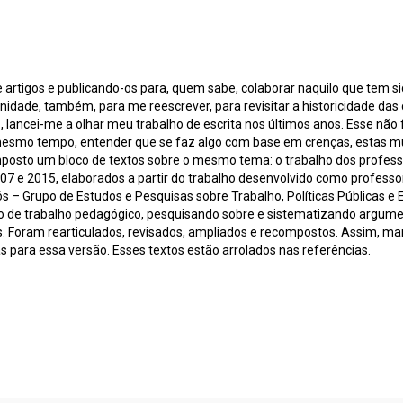
rtigos e publicando-os para, quem sabe, colaborar naquilo que tem sid
unidade, também, para me reescrever, para revisitar a historicidade d
lancei-me a olhar meu trabalho de escrita nos últimos anos. Esse não f
ao mesmo tempo, entender que se faz algo com base em crenças, estas
omposto um bloco de textos sobre o mesmo tema: o trabalho dos profes
007 e 2015, elaborados a partir do trabalho desenvolvido como profess
– Grupo de Estudos e Pesquisas sobre Trabalho, Políticas Públicas e
 de trabalho pedagógico, pesquisando sobre e sistematizando argument
s. Foram rearticulados, revisados, ampliados e recompostos. Assim, ma
as para essa versão. Esses textos estão arrolados nas referências.