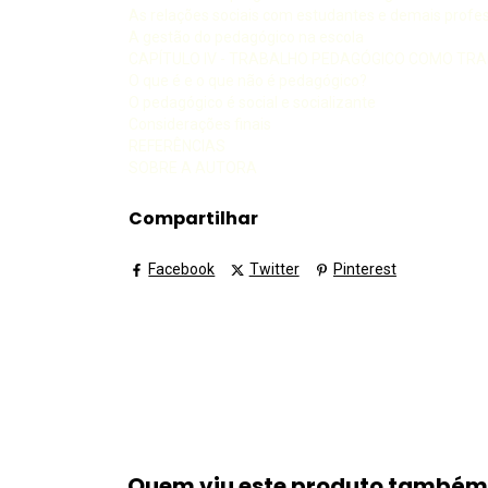
As relações sociais com estudantes e demais profe
A gestão do pedagógico na escola
CAPÍTULO IV - TRABALHO PEDAGÓGICO COMO TR
O que é e o que não é pedagógico?
O pedagógico é social e socializante
Considerações finais
REFERÊNCIAS
SOBRE A AUTORA
Compartilhar
Facebook
Twitter
Pinterest
Quem viu este produto també