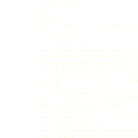
Índice para catálogo sistemático
1. Educação 370
SUMÁRIO
PREFÁCIO
CAPÍTULO I – TRABALHO DOS PROFESSORES: históric
Introdução
Trabalho: concepção geral
Trabalho dos professores
Trabalho dos professores: profissionalização, profis
Especificidades do trabalho dos professores
Projeto pedagógico individual como elaboração de se
Trabalho dos professores como trabalho pedagógic
Trabalho e classe social dos professores: uma dis
Trabalho dos professores e o discurso sobre compet
Competências
Competências, qualificação, formação e o trabalho 
CAPÍTULO II – O TEMPO DO E NO TRABALHO DOS 
Quando o trabalho dos professores fica prejudicado
Não trabalho dos professores
CAPÍTULO III – INSTITUIÇÃO ESCOLAR E O TRABA
A escola no trabalho dos professores
Trabalho dos professores e conflitos na escola: u
O trabalho/emprego na escola como gerador de confl