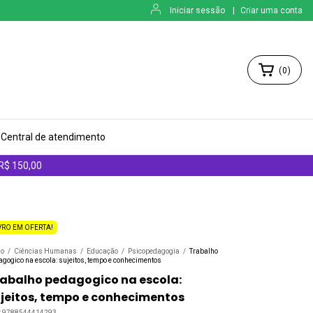
Iniciar sessão
|
Criar uma conta
(
0
)
Central de atendimento
 R$ 150,00
VRO EM OFERTA!
io
/
Ciências Humanas
/
Educação
/
Psicopedagogia
/
Trabalho
gogico na escola: sujeitos, tempo e conhecimentos
abalho pedagogico na escola:
jeitos, tempo e conhecimentos
:
9788544414293