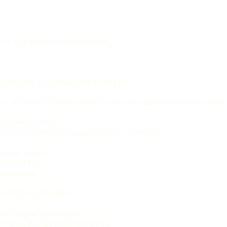
o, concepções e especificidades
sionalidade, professoralidade, profissão
ntidos sobre o trabalho pelos professores: subjetividade, reflexividad
o
cussão emblemática
ências: qualificação, empregabilidade e formação
dos professores
PROFESSORES
 pelo tempo
LHO DOS PROFESSORES
ma abordagem pedagógica
itos para os próprios professores