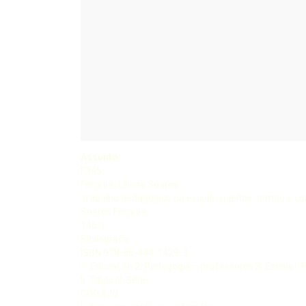
Assunto:
F345
Ferreira, Liliana Soares
Trabalho pedagógico na escola: sujeitos, tempo e co
Soares Ferreira.
146 p.
Bibliografia
ISBN 978-85-444-1429-3
1. Educação 2. Pedagogia – professores 3. Escola I. F
II. Título III. Série.
CDD 370