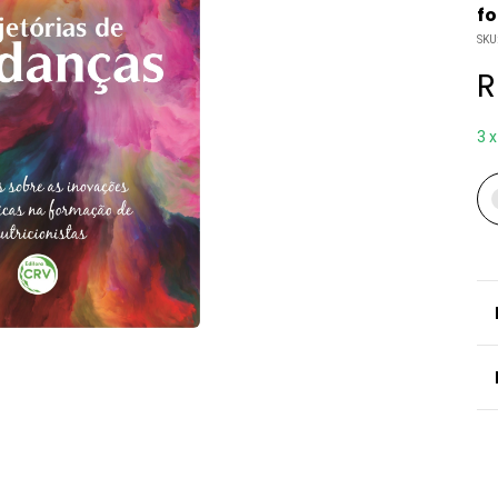
fo
SKU
R
3