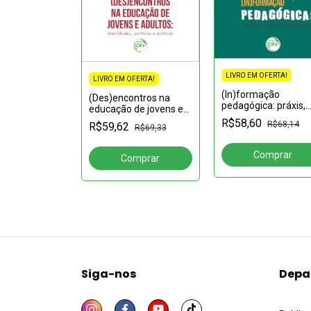
LIVRO EM OFERTA!
LIVRO EM OFERTA!
FERTA!
(In)formação
(Des)encontros na
ONSTRUÇÃO
pedagógica: práxis,
educação de jovens e
ER
teoria e método
adultos: identidades,
R$58,60
PORÂNEA:Um
R$68,14
R$59,62
R$69,33
políticas e práticas
R$45,90
ar sobre a
seu espaço
dade
Siga-nos
Depa