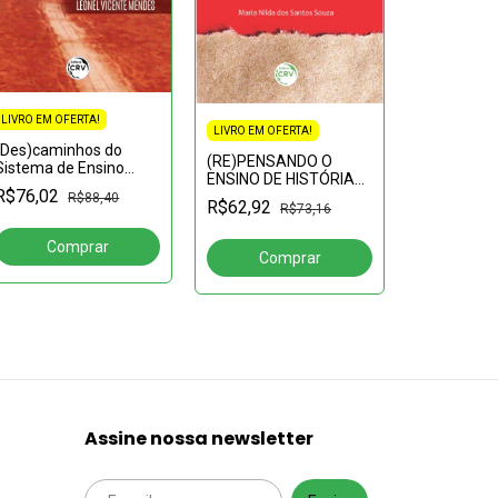
LIVRO EM OFERTA!
LIVRO EM OFERTA!
LIVRO EM OF
(Des)caminhos do
(RE)PENSANDO O
Sistema de Ensino
A AÇÃO P
ENSINO DE HISTÓRIA
Guineense: avanços,
R$76,02
FORMATIV
NA EDUCAÇÃO DE
R$88,40
recuos e perspectivas
R$62,92
R$73,16
COMPANHI
JOVENS E ADULTOS
R$50,09
NA CIDADE
DO GRÃO-P
1759)
Assine nossa newsletter