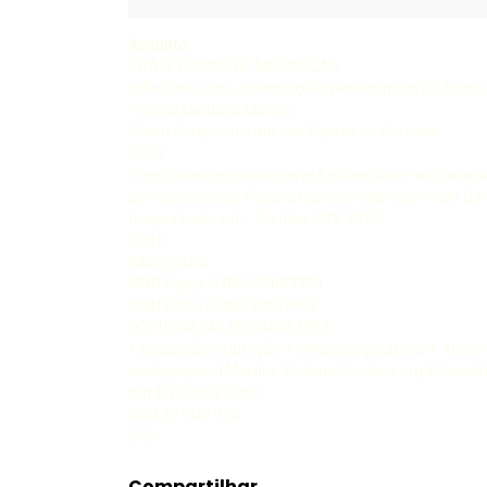
Assunto:
TRAJETÓRIAS DE MUDANÇAS
reflexões sobre as inovações pedagógicas na formaç
Poliana Cardoso Martins
Vivian Carla Honorato dos Santos de Carvalho
T758
Trajetórias de mudanças refl exões sobre as inova
de nutricionistas Poliana Cardoso Martins, Vivian C
(organizadoras) – Curitiba CRV, 2020
208 p
Bibliografi a
ISBN Digital 9786558683933
ISBN Físico 9786558683902
DOI 10248249786558683902
1 Educação 2 Nutrição 3 Metodologia ativas 4 Alime
pedagógicas I Martins, Poliana Cardoso org II Carval
org III Título IV Série
CDU 37 CDD 370
613
Compartilhar