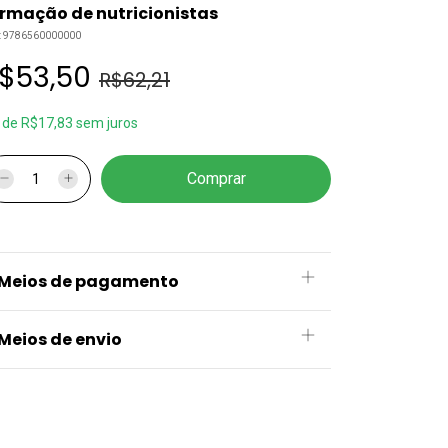
rmação de nutricionistas
:
9786560000000
$53,50
R$62,21
x
de
R$17,83
sem juros
Meios de pagamento
Meios de envio