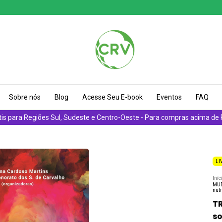
Sobre nós
Blog
Acesse Seu E-book
Eventos
FAQ
tis para Regiões Sul, Sudeste e Centro-Oeste - Para compras acima de
LI
Iníc
MUD
nutr
T
so