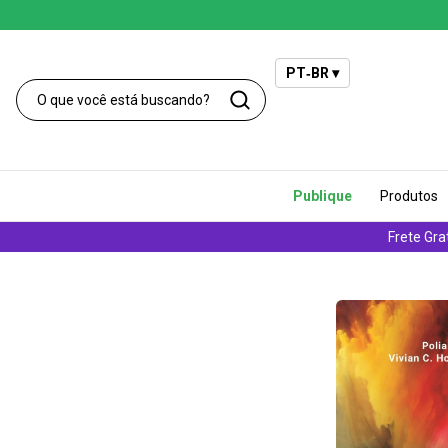
PT‑BR ▾
Publique
Produtos
Frete Gra