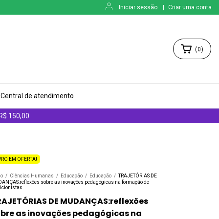
Iniciar sessão
|
Criar uma conta
(
0
)
Central de atendimento
 R$ 150,00
VRO EM OFERTA!
io
/
Ciências Humanas
/
Educação
/
Educação
/
TRAJETÓRIAS DE
ANÇAS:reflexões sobre as inovações pedagógicas na formação de
icionistas
RAJETÓRIAS DE MUDANÇAS:reflexões
bre as inovações pedagógicas na