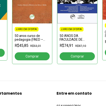
LIVRO EM OFERTA!
LIVRO EM OFERTA!
50 ANOS DA
50 anos curso de
FACULDADE DE
pedagogia (FAED –
EDUCAÇÃO DA UFAM:
IAE) UNASP:Formando
R$74,91
R$45,85
R$87,10
R$53,31
histórias e memórias
professores e
gestores, cumprindo a
missão
rtamentos
Entre em contato