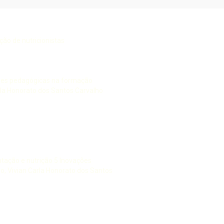
ão de nutricionistas
ções pedagógicas na formação
arla Honorato dos Santos Carvalho
ntação e nutrição 5 Inovações
ho, Vivian Carla Honorato dos Santos