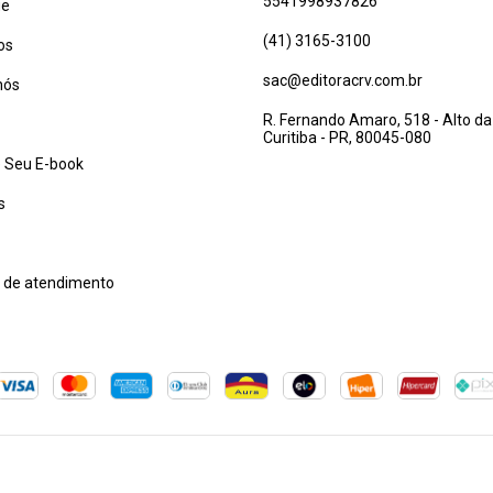
5541998937826
ue
(41) 3165-3100
os
sac@editoracrv.com.br
nós
R. Fernando Amaro, 518 - Alto da
Curitiba - PR, 80045-080
 Seu E-book
s
l de atendimento