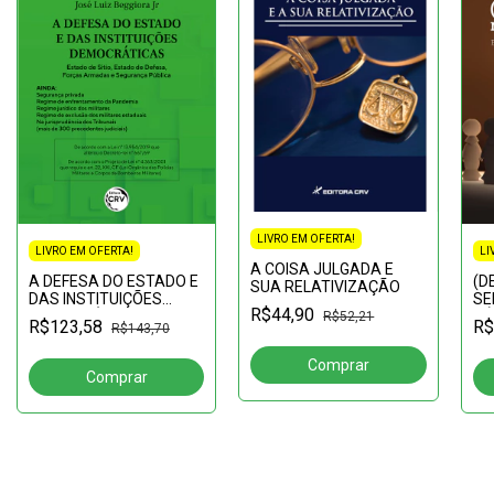
LIVRO EM OFERTA!
LI
LIVRO EM OFERTA!
A COISA JULGADA E
(D
A DEFESA DO ESTADO E
SUA RELATIVIZAÇÃO
SE
DAS INSTITUIÇÕES
R$44,90
PÚ
DEMOCRÁTICAS:Estado
R$52,21
R$
R$123,58
R$143,70
at
de Sítio, Estado de
afi
Defesa, Forças Armadas
dip
e Segurança Pública