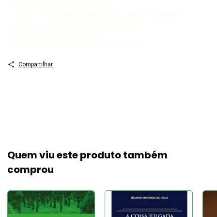
DOI 10248249786525110950
1 Direto 2 Tributação ambiental 3 Racionalidade
transversal – somativa 4 Problemas
ambientais I Título II Série
CDU 349633622(81) CDD 3413470981
Compartilhar
Quem viu este produto também
comprou