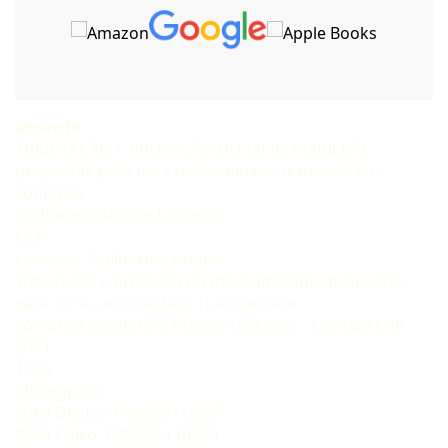
Assunto:
TRIBUTAÇÃO E PROTEÇÃO DO MEIO AMBIENTE
propostas para uma racionalidade transversal e
somativa
Guilherme Afonso Laskoski
L337
Laskoski, Guilherme Afonso
Tributação e proteção do meio ambiente propostas
para uma racionalidade transversal e
somativa Guilherme Afonso Laskoski – Curitiba CRV
2021
148p
Bibliografia
ISBN Digital 9786525110967
ISBN Físico 9786525110950