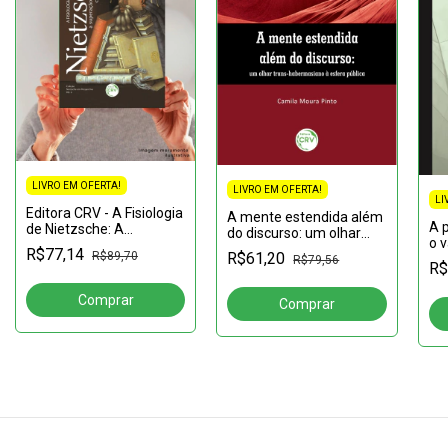
LIVRO EM OFERTA!
LIVRO EM OFERTA!
LI
Editora CRV - A Fisiologia
A mente estendida além
A p
de Nietzsche: A
do discurso: um olhar
o v
superação da dualidade
trans-habermasiano à
R$77,14
R$89,70
R$61,20
co
cultura / biologia 2ª
R$79,56
esfera pública
R$
pe
edição coleção nietzsche
em pers