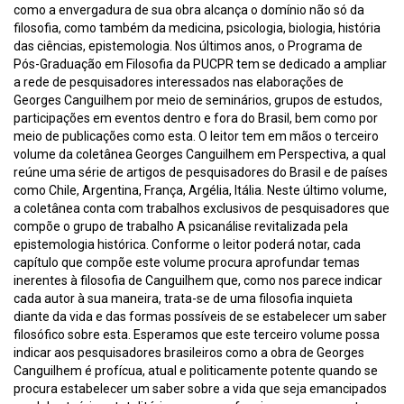
como a envergadura de sua obra alcança o domínio não só da
filosofia, como também da medicina, psicologia, biologia, história
das ciências, epistemologia. Nos últimos anos, o Programa de
Pós-Graduação em Filosofia da PUCPR tem se dedicado a ampliar
a rede de pesquisadores interessados nas elaborações de
Georges Canguilhem por meio de seminários, grupos de estudos,
participações em eventos dentro e fora do Brasil, bem como por
meio de publicações como esta. O leitor tem em mãos o terceiro
volume da coletânea Georges Canguilhem em Perspectiva, a qual
reúne uma série de artigos de pesquisadores do Brasil e de países
como Chile, Argentina, França, Argélia, Itália. Neste último volume,
a coletânea conta com trabalhos exclusivos de pesquisadores que
compõe o grupo de trabalho A psicanálise revitalizada pela
epistemologia histórica. Conforme o leitor poderá notar, cada
capítulo que compõe este volume procura aprofundar temas
inerentes à filosofia de Canguilhem que, como nos parece indicar
cada autor à sua maneira, trata-se de uma filosofia inquieta
diante da vida e das formas possíveis de se estabelecer um saber
filosófico sobre esta. Esperamos que este terceiro volume possa
indicar aos pesquisadores brasileiros como a obra de Georges
Canguilhem é profícua, atual e politicamente potente quando se
procura estabelecer um saber sobre a vida que seja emancipados