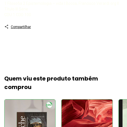
1 Filosofia 2 Epistemologia – vida I Bocca, Francisco Verardi org II
Título III Série
CDU 1 CDD 100
Compartilhar
Quem viu este produto também
comprou