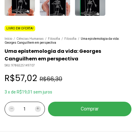
LIVRO EM OFERTA!
Início
/
Ciências Humanas
/
Filosofia
/
Filosofia
/
Uma epistemologia da vida:
Georges Canguilhem em perspectiva
Uma epistemologia da vida: Georges
Canguilhem em perspectiva
SKU:
9786525149707
R$57,02
R$66,30
3
x
de
R$19,01
sem juros