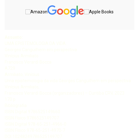
Assunto:
UMA EPISTEMOLOGIA DA VIDA:
Georges Canguilhem em perspectiva
Vinícius Armiliato
Francisco Verardi Bocca
A729
Armiliato, Vinícius
Uma epistemologia da vida Georges Canguilhem em perspectiva
Vinícius Armiliato,
Francisco Verardi Bocca (organizadores) – Curitiba CRV, 2023
170 p
Bibliografia
ISBN Digital 9786525149660
ISBN Físico 9786525149707
ISBN Digital 978-65-251-4966-0
ISBN Físico 978-65-251-4970-7
DOI 10248249786525149707