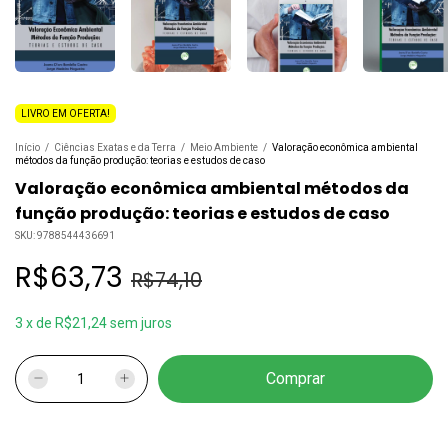
LIVRO EM OFERTA!
Início
/
Ciências Exatas e da Terra
/
Meio Ambiente
/
Valoração econômica ambiental
métodos da função produção: teorias e estudos de caso
Valoração econômica ambiental métodos da
função produção: teorias e estudos de caso
SKU:
9788544436691
R$63,73
R$74,10
3
x
de
R$21,24
sem juros