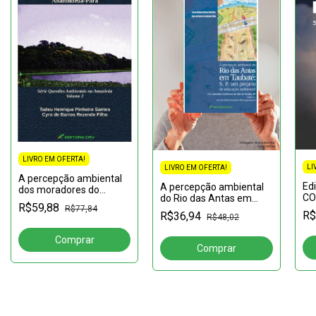
LIVRO EM OFERTA!
LI
LIVRO EM OFERTA!
A percepção ambiental
Edi
A percepção ambiental
dos moradores do
CO
do Rio das Antas em
entorno do Parque
R$59,88
SU
Taubaté: S. P. Um projeto
R$77,84
Estadual do Utinga
R$
R$36,94
R$48,02
UN
de educação ambiental
(PEUT) Ananindeua-
Pará