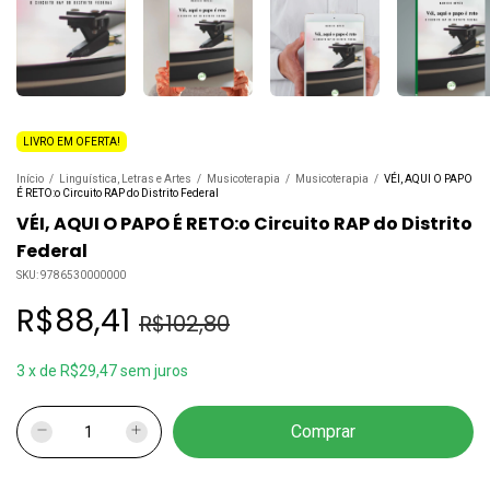
LIVRO EM OFERTA!
Início
/
Linguística, Letras e Artes
/
Musicoterapia
/
Musicoterapia
/
VÉI, AQUI O PAPO
É RETO:o Circuito RAP do Distrito Federal
VÉI, AQUI O PAPO É RETO:o Circuito RAP do Distrito
Federal
SKU:
9786530000000
R$88,41
R$102,80
3
x
de
R$29,47
sem juros