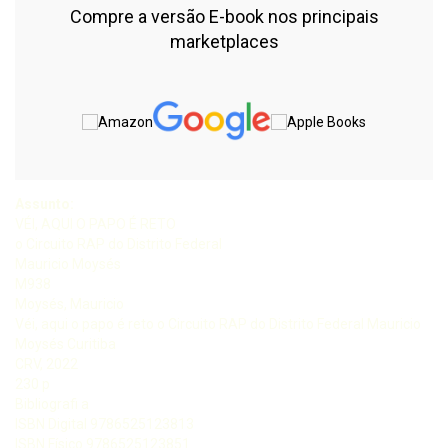
Compre a versão E-book nos principais
marketplaces
Assunto:
VÉI, AQUI O PAPO É RETO
o Circuito RAP do Distrito Federal
Mauricio Moysés
M938
Moysés, Mauricio
Véi, aqui o papo é reto o Circuito RAP do Distrito Federal Mauricio
Moysés Curitiba
CRV, 2022
230 p
Bibliografi a
ISBN Digital 9786525123813
ISBN Físico 9786525123851