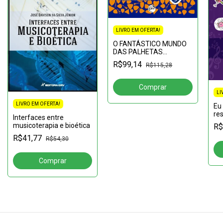
LIVRO EM OFERTA!
O FANTÁSTICO MUNDO
DAS PALHETAS
Acompanha uma
R$99,14
R$115,28
palheta de brinde!
LI
LIVRO EM OFERTA!
Eu
res
Interfaces entre
ati
musicoterapia e bioética
R$
inf
R$41,77
R$54,30