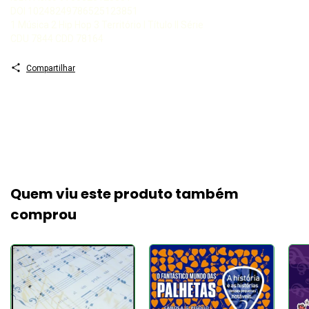
DOI 10248249786525123851
1 Música 2 Hip Hop 3 Território I Título II Série
CDU 7844 CDD 78164
Compartilhar
Quem viu este produto também
comprou