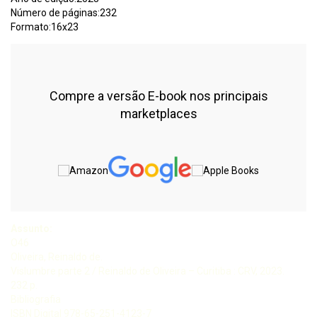
Número de páginas:232
Formato:16x23
Compre a versão E-book nos principais
marketplaces
Assunto:
O46
Oliveira, Reinaldo de.
Vislumbre parte 2 / Reinaldo de Oliveira – Curitiba : CRV, 2023.
232 p.
Bibliografia
ISBN Digital 978-65-251-4123-7