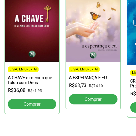
LIVRO EM OFERTA!
LIVRO EM OFERTA!
LI
A CHAVE:o menino que
A ESPERANÇA E EU
CR
falou com Deus
R$63,73
Pr
R$74,10
R$36,08
Me
R$41,95
R$