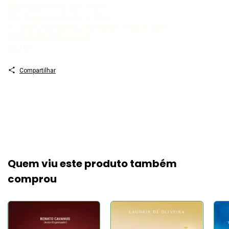
ISBN Físico 978-65-251-4122-0
DOI 10.24824/978652514122.0
1. Literatura brasileira 2. Romance I. Título II. Série.
2023-29498 CDD B869.93
CDU 821
Compartilhar
Quem viu este produto também
comprou