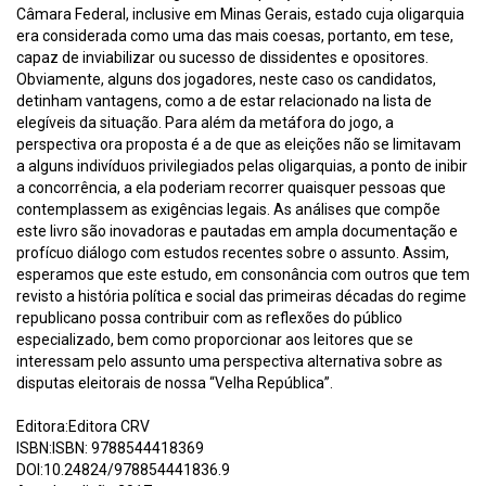
Câmara Federal, inclusive em Minas Gerais, estado cuja oligarquia
era considerada como uma das mais coesas, portanto, em tese,
capaz de inviabilizar ou sucesso de dissidentes e opositores.
Obviamente, alguns dos jogadores, neste caso os candidatos,
detinham vantagens, como a de estar relacionado na lista de
elegíveis da situação. Para além da metáfora do jogo, a
perspectiva ora proposta é a de que as eleições não se limitavam
a alguns indivíduos privilegiados pelas oligarquias, a ponto de inibir
a concorrência, a ela poderiam recorrer quaisquer pessoas que
contemplassem as exigências legais. As análises que compõe
este livro são inovadoras e pautadas em ampla documentação e
profícuo diálogo com estudos recentes sobre o assunto. Assim,
esperamos que este estudo, em consonância com outros que tem
revisto a história política e social das primeiras décadas do regime
republicano possa contribuir com as reflexões do público
especializado, bem como proporcionar aos leitores que se
interessam pelo assunto uma perspectiva alternativa sobre as
disputas eleitorais de nossa “Velha República”.
Editora:Editora CRV
ISBN:ISBN: 9788544418369
DOI:10.24824/978854441836.9