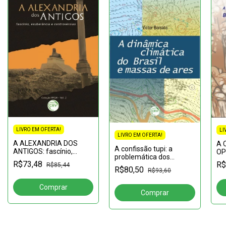
LIVRO EM OFERTA!
LI
LIVRO EM OFERTA!
A ALEXANDRIA DOS
A 
A confissão tupi: a
ANTIGOS: fascínio,
OP
problemática dos
exuberância e
GO
R$73,48
R$
confessionários
R$85,44
controvérsias Coleção
MU
R$80,50
R$93,60
jesuítico-tupi nos séculos
PPGH - Volume 2
NE
XVI-XVIII nas missões do
ME
Grão-Pará e Mar
PO