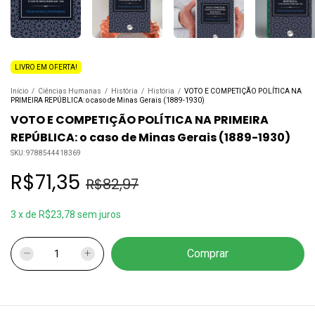
LIVRO EM OFERTA!
Início
/
Ciências Humanas
/
História
/
História
/
VOTO E COMPETIÇÃO POLÍTICA NA
PRIMEIRA REPÚBLICA: o caso de Minas Gerais (1889-1930)
VOTO E COMPETIÇÃO POLÍTICA NA PRIMEIRA
REPÚBLICA: o caso de Minas Gerais (1889-1930)
SKU:
9788544418369
R$71,35
R$82,97
3
x
de
R$23,78
sem juros