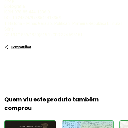
292 p.
Bibliograf a
ISBN: 978-85-444-1836-9
DOI: 10.24824/978854441836.9
1. História – Minas Gerais 2. Política 3. Primeira República I. Título II.
Série.
CDU 94”1889/1930(815.1) CDD 324.698151
Compartilhar
Quem viu este produto também
comprou