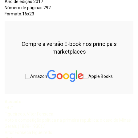
Ano de edição:2017
Número de páginas:292
Formato:16x23
Compre a versão E-book nos principais
marketplaces
Assunto:
F471
Figueiredo, Vítor Fonseca.
Voto e competição política na primeira república: o caso de Minas
Gerais (1889-1930) /
Vítor Fonseca Figueiredo.