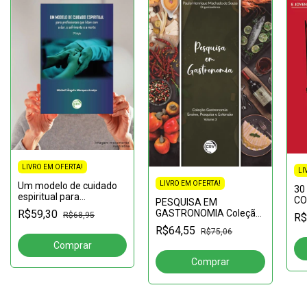
LIVRO EM OFERTA!
LI
LIVRO EM OFERTA!
Um modelo de cuidado
30
espiritual para
CO
PESQUISA EM
profissionais que lidam
FE
GASTRONOMIA Coleção
R$59,30
R$68,95
R$
com a dor, o sofrimento
av
Gastronomia:Ensino,
R$64,55
e a morte2ª edição
R$75,06
Pesquisa e Extensão
Volume 3