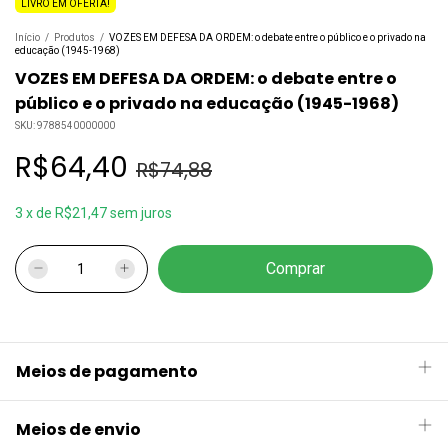
LIVRO EM OFERTA!
Início
/
Produtos
/
VOZES EM DEFESA DA ORDEM: o debate entre o público e o privado na
educação (1945-1968)
VOZES EM DEFESA DA ORDEM: o debate entre o
público e o privado na educação (1945-1968)
SKU:
9788540000000
R$64,40
R$74,88
3
x
de
R$21,47
sem juros
Meios de pagamento
Meios de envio