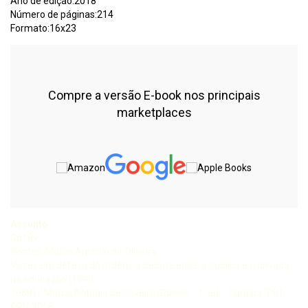
Ano de edição:2018
Número de páginas:214
Formato:16x23
Compre a versão E-book nos principais
marketplaces
Assunto:
G618v
Gomes, Marco Antônio de Oliveira
Vozes em defesa da ordem: o debate entre o público e o privado
na educação (1945-
1968) / Marco Antônio de Oliveira Gomes. - 1. ed. - Curitiba [PR]:
CRV, 2018.