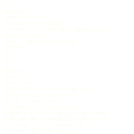
214 p.
Bibliografi a
ISBN 978-85-444-2296-0
DOI 10.24824/978854442296.0
1. Educação - História, 1945-1968. 2. Educação e Estado. 3.
Educação - Aspectos
sociais. 4. Política e educação. I. Título.
18-48194
CDD: 370.9
CDU: 37
PREFÁCIO
Sérgio Castanho
INTRODUÇÃO
A IGREJA DIANTE DO ESTADO REPUBLICANO:
o repúdio ao liberalismo e ao laicismo
O EPÍLOGO DE UMA ÉPOCA:
a crise dos anos e a ruptura reformista
O MUNDO PÓS-GUERRA: o idioma desenvolvimentista
O DIÁLOGO COM A REPÚBLICA: a ação política da igreja
e a convergência com o estado autoritário
O GOLPE MILITAR DE E A ESTRATÉGIA