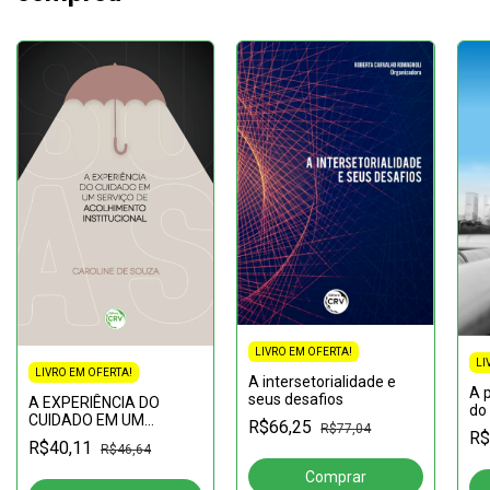
LIVRO EM OFERTA!
LI
LIVRO EM OFERTA!
A intersetorialidade e
A 
seus desafios
A EXPERIÊNCIA DO
do 
CUIDADO EM UM
R$66,25
lit
R$77,04
R$
SERVIÇO DE
San
R$40,11
R$46,64
ACOLHIMENTO
pl
INSTITUCIONAL
ur