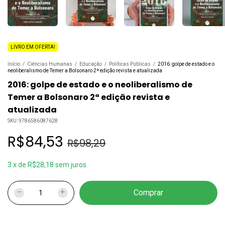
LIVRO EM OFERTA!
Início
/
Ciências Humanas
/
Educação
/
Políticas Públicas
/
2016: golpe de estado e o
neoliberalismo de Temer a Bolsonaro 2ª edição revista e atualizada
2016: golpe de estado e o neoliberalismo de
Temer a Bolsonaro 2ª edição revista e
atualizada
SKU:
9786586087628
R$84,53
R$98,29
3
x
de
R$28,18
sem juros