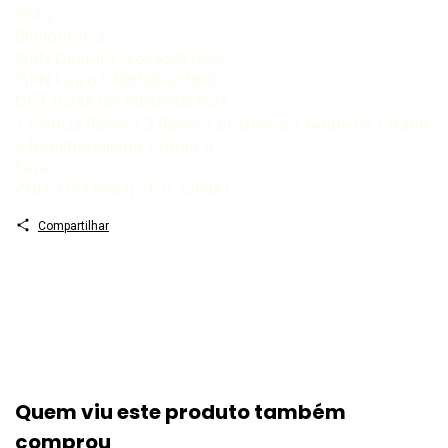
354 p
Bibliografi a
ISBN Digital 9786586087635
ISBN Físico 9786586087628
DOI 10248249786586087628
1 Ciência Política 2 Política brasileira 3 Golpe de Estado
4 Neoliberalismo I Título II
Série
CDU 323276(81) CDD 320981
Compartilhar
Quem viu este produto também
comprou