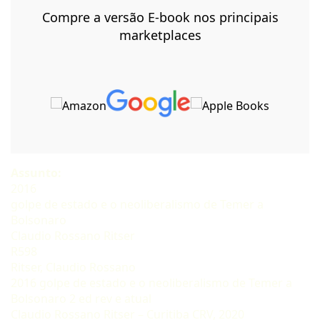
Compre a versão E-book nos principais
marketplaces
Assunto:
2016
golpe de estado e o neoliberalismo de Temer a
Bolsonaro
Claudio Rossano Ritser
R598
Ritser, Claudio Rossano
2016 golpe de estado e o neoliberalismo de Temer a
Bolsonaro 2 ed rev e atual
Claudio Rossano Ritser – Curitiba CRV, 2020