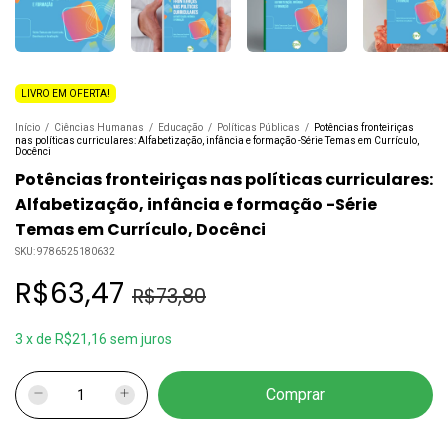
LIVRO EM OFERTA!
Início
/
Ciências Humanas
/
Educação
/
Políticas Públicas
/
Potências fronteiriças
nas políticas curriculares: Alfabetização, infância e formação -Série Temas em Currículo,
Docênci
Potências fronteiriças nas políticas curriculares:
Alfabetização, infância e formação -Série
Temas em Currículo, Docênci
SKU:
9786525180632
R$63,47
R$73,80
3
x
de
R$21,16
sem juros