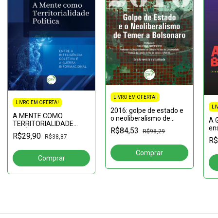
LIVRO EM OFERTA!
LIVRO EM OFERTA!
LI
2016: golpe de estado e
A MENTE COMO
o neoliberalismo de
A G
TERRITORIALIDADE
Temer a Bolsonaro 2ª
en
R$84,53
POLÍTICA:Entre a
R$98,29
edição revista e
R$29,90
de
R$38,87
inteligência coletiva e a
R$
atualizada
rep
guerra informacional
esc