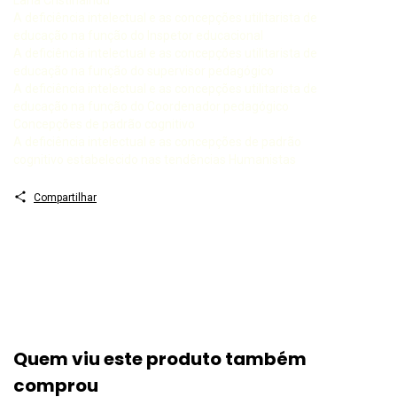
A deficiência intelectual e as concepções utilitarista de
educação na função do Inspetor educacional
A deficiência intelectual e as concepções utilitarista de
educação na função do supervisor pedagógico
A deficiência intelectual e as concepções utilitarista de
educação na função do Coordenador pedagógico
Concepções de padrão cognitivo
A deficiência intelectual e as concepções de padrão
cognitivo estabelecido nas tendências Humanistas
Compartilhar
Quem viu este produto também
comprou