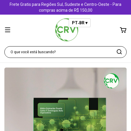
Frete Gratis para Regiões Sul, Sudeste e Centro-Oeste - Para
compras acima de R$ 150,00
PT‑BR ▾