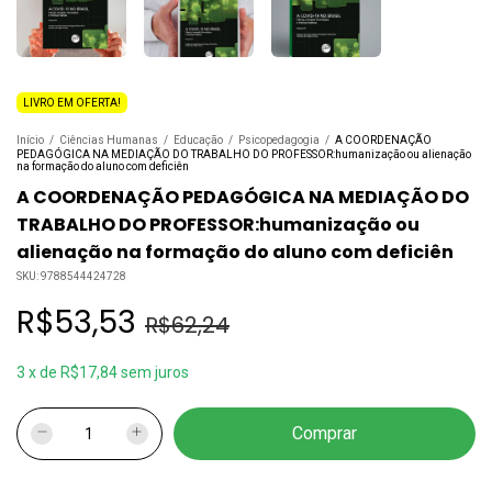
LIVRO EM OFERTA!
Início
/
Ciências Humanas
/
Educação
/
Psicopedagogia
/
A COORDENAÇÃO
PEDAGÓGICA NA MEDIAÇÃO DO TRABALHO DO PROFESSOR:humanização ou alienação
na formação do aluno com deficiên
A COORDENAÇÃO PEDAGÓGICA NA MEDIAÇÃO DO
TRABALHO DO PROFESSOR:humanização ou
alienação na formação do aluno com deficiên
SKU:
9788544424728
R$53,53
R$62,24
3
x
de
R$17,84
sem juros