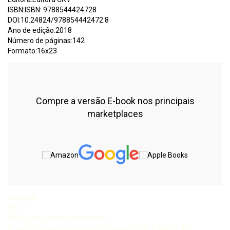
ISBN:ISBN: 9788544424728
DOI:10.24824/978854442472.8
Ano de edição:2018
Número de páginas:142
Formato:16x23
Compre a versão E-book nos principais
marketplaces
Assunto:
M517
Melo, Lana Cristina Barbosa de.
A coordenação pedagógica na mediação do trabalho do