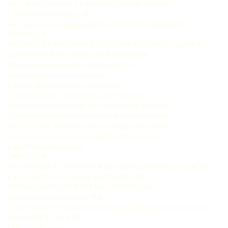
As Leis de Diretrizes e Bases da Educação Nacional
e a deficiência intelectual
As tendências pedagógicas no contexto das legislações
CAPÍTULO II
REFLEXÕES A PARTIR DA PSICOLOGIA HISTÓRICO-CULTURAL
COM BASE NA EPISTEMOLOGIA MARXIANA
Algumas considerações da perspectiva
da psicologia histórico-cultural
O Materialismo Histórico e Dialético
A hominização, o trabalho e a humanização
O processo de alienação do trabalho e da educação
O desenvolvimento sócio-histórico da consciência
O conceito de atividade sob as relações alienantes
Conteúdos da consciência Significado, Sentido
e atividade pedagógica
CAPÍTULO III
A CONCEPÇÃO UTILITARISTA DE EDUCAÇÃO NAS LEGISLAÇÕES
E A FILOSOFIA CENTRADA EM PADRÃO DE
NORMALIDADE COGNITIVA DAS TENDÊNCIAS
PEDAGÓGICAS HUMANISTAS
A deficiência intelectual e a concepção utilitarista de educação
nas LDBEN Nº , Nº e Nº
Lana Cristinaindd