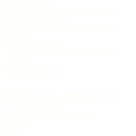
professor: humanização ou
alienação na formação do aluno com deficiência intelectual? -
volume 1 / Lana Cristina Barbosa
de Melo – Curitiba: CRV, 2018.
142 p. (Série Educação e Psicologia Histórico-Cultural. v. 1)
Bibliografia
ISBN 978-85-444-2472-8
DOI 10.24824/978854442472.8
1. Educação 2. Humanização 3. Psicologia histórico-cultural. I.
Título II. Série.
CDU 37 CDD 370
Índice para catálogo sistemático
1 Educação 370
CAPÍTULO I
LEGISLAÇÃO EDUCACIONAL E TENDÊNCIAS PEDAGÓGICAS
A trajetória histórica da construção da função
da coordenação pedagógica
A educação para o desenvolvimento econômico
LDBEN Nº
A LDBEN Nº
LDBEN Nº