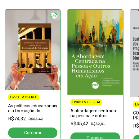
LIVRO EM OFERTA!
LIVRO EM OFERTA!
LI
As políticas educacionais
A abordagem centrada
e a formação do
CO
na pessoa e outros
profissional da
PR
R$74,32
R$86,42
humanismos em ação
psicologia: suas
PR
R$45,42
R$52,81
R$
implicações para a
DE
atuação profissional
ED
pos