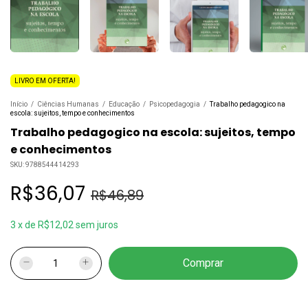
LIVRO EM OFERTA!
Início
/
Ciências Humanas
/
Educação
/
Psicopedagogia
/
Trabalho pedagogico na
escola: sujeitos, tempo e conhecimentos
Trabalho pedagogico na escola: sujeitos, tempo
e conhecimentos
SKU:
9788544414293
R$36,07
R$46,89
3
x
de
R$12,02
sem juros