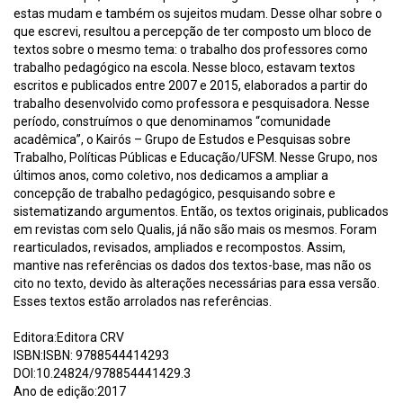
estas mudam e também os sujeitos mudam. Desse olhar sobre o
que escrevi, resultou a percepção de ter composto um bloco de
textos sobre o mesmo tema: o trabalho dos professores como
trabalho pedagógico na escola. Nesse bloco, estavam textos
escritos e publicados entre 2007 e 2015, elaborados a partir do
trabalho desenvolvido como professora e pesquisadora. Nesse
período, construímos o que denominamos “comunidade
acadêmica”, o Kairós – Grupo de Estudos e Pesquisas sobre
Trabalho, Políticas Públicas e Educação/UFSM. Nesse Grupo, nos
últimos anos, como coletivo, nos dedicamos a ampliar a
concepção de trabalho pedagógico, pesquisando sobre e
sistematizando argumentos. Então, os textos originais, publicados
em revistas com selo Qualis, já não são mais os mesmos. Foram
rearticulados, revisados, ampliados e recompostos. Assim,
mantive nas referências os dados dos textos-base, mas não os
cito no texto, devido às alterações necessárias para essa versão.
Esses textos estão arrolados nas referências.
Editora:Editora CRV
ISBN:ISBN: 9788544414293
DOI:10.24824/978854441429.3
Ano de edição:2017