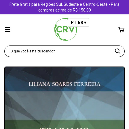
Frete Gratis para Regiões Sul, Sudeste e Centro-Oeste - Para
compras acima de R$ 150,00
PT‑BR ▾