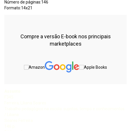
Número de páginas:146
Formato:14x21
Compre a versão E-book nos principais
marketplaces
Assunto:
F345
Ferreira, Liliana Soares
Trabalho pedagógico na escola: sujeitos, tempo e conhecimentos.
/ Liliana
Soares Ferreira.
146 p.