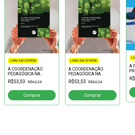
LI
LIVRO EM OFERTA!
LIVRO EM OFERTA!
A 
A COORDENAÇÃO
A COORDENAÇÃO
PR
PEDAGÓGICA NA
PEDAGÓGICA NA
AP
R$
MEDIAÇÃO DO
MEDIAÇÃO DO
Edu
R$53,53
R$53,53
R$62,24
R$62,24
TRABALHO DO
TRABALHO DO
En
PROFESSOR:humanização
PROFESSOR:humanização
ou alienação na
ou alienação na
formação do aluno com
formação do aluno com
deficiên
deficiên