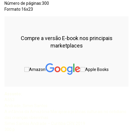
Número de páginas:300
Formato:16x23
Compre a versão E-book nos principais
marketplaces
Assunto:
A553
Andrade, Simei Santos
A infância da Amazônia Marajoara práticas culturais no cotidiano
das crianças ribeirinhas
Simei Santos Andrade – Curitiba CRV, 2019
300 p