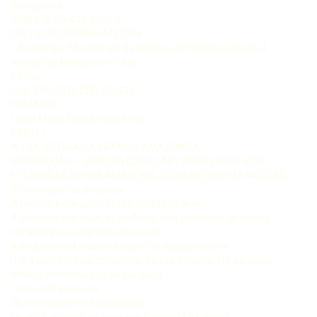
Bibliografi a
ISBN 978-85-444-3370-6
DOI 10248249788544433706
1 Sociologia 2 Sociologia da infância 3 Práticas culturais 4
Amazônia Marajoara I Título
II Série
CDU 37015316 CDD 306432
PREFÁCIO
Laura Maria Silva Araújo Alves
PARTE I
A TRAJETÓRIA DA INFÂNCIA AMAZÔNICA
INTRODUÇÃO – UMBORA COMEÇAR? VIVER ENTRE RIOS
E FLORESTA SER DA AMAZÔNIA, O COMEÇO DESTA FAZIÇÃO
A motivação da pesquisa
A temática em questão um estado da arte
A situação das crianças da Amazônia problema, questões
norteadoras e objetivos do estudo
A infância na Amazônia aspectos da sua história
[] aí a gente brinca de noite de pira se esconde [] o percurso
teórico-metodológico da pesquisa
O locus da pesquisa
Os interlocutores da pesquisa
Os instrumentos de pesquisa e a coleta de dados