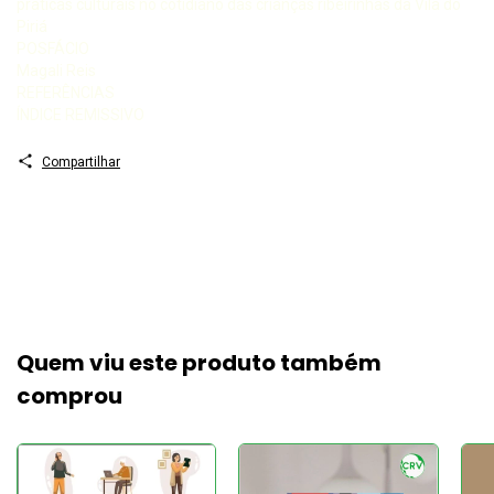
práticas culturais no cotidiano das crianças ribeirinhas da Vila do
Piriá
POSFÁCIO
Magali Reis
REFERÊNCIAS
ÍNDICE REMISSIVO
Compartilhar
Quem viu este produto também
comprou