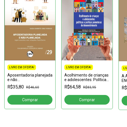
LIVRO EM OFERTA!
LIVRO EM OFERTA!
LI
Aposentadoria planejada
Acolhimento de crianças
A 
e não
e adolescentes: Políticas
EN
planejada:Repercussões
e práticas promotoras de
de
R$35,80
R$64,58
R$
R$46,60
R$83,95
nas relações familiares
desenvolvimento