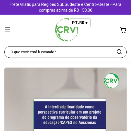
Frete Gratis para Regiões Sul, Sudeste e Centro-Oeste - Para
compras acima de R$ 150,00
PT‑BR ▾