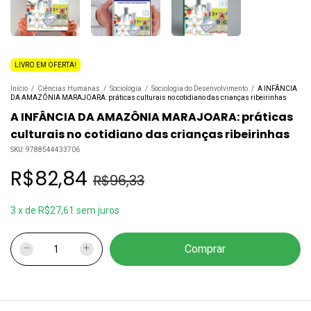
LIVRO EM OFERTA!
Início
/
Ciências Humanas
/
Sociologia
/
Sociologia do Desenvolvimento
/
A INFÂNCIA
DA AMAZÔNIA MARAJOARA: práticas culturais no cotidiano das crianças ribeirinhas
A INFÂNCIA DA AMAZÔNIA MARAJOARA: práticas
culturais no cotidiano das crianças ribeirinhas
SKU:
9788544433706
R$82,84
R$96,33
3
x
de
R$27,61
sem juros