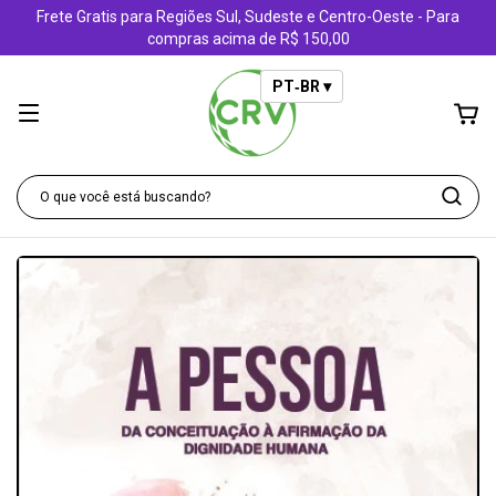
Frete Gratis para Regiões Sul, Sudeste e Centro-Oeste - Para
compras acima de R$ 150,00
PT‑BR ▾