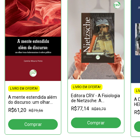
LIVRO EM OFERTA!
LIVRO EM OFERTA!
LI
Editora CRV - A Fisiologia
A mente estendida além
A 
de Nietzsche: A
do discurso: um olhar
HE
superação da dualidade
trans-habermasiano à
R$77,14
sig
R$89,70
R$61,20
cultura / biologia 2ª
R$79,56
R$
esfera pública
edição coleção nietzsche
em pers