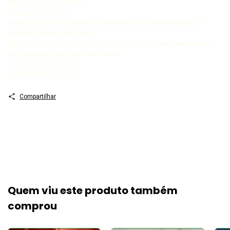
Marília Zampieri da Silva
Tommy Akira Goto
A NOÇÃO DE PESSOA NO PENSAMENTO DE MARTIN BUBER
Newton Aquiles von Zuben
CARL ROGERS E O CONCEITO DE PESSOA: os princípios básicos
da abordagem centrada na pessoa
Ronny Francy Campos
SOBRE OS AUTORES
Compartilhar
Quem viu este produto também
comprou