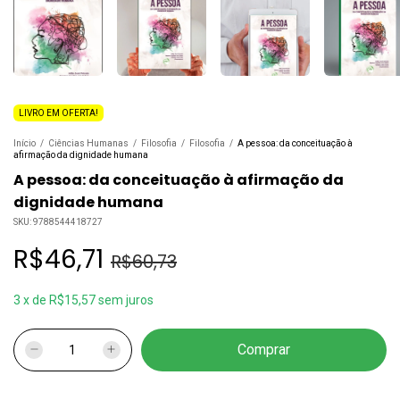
LIVRO EM OFERTA!
Início
/
Ciências Humanas
/
Filosofia
/
Filosofia
/
A pessoa: da conceituação à
afirmação da dignidade humana
A pessoa: da conceituação à afirmação da
dignidade humana
SKU:
9788544418727
R$46,71
R$60,73
3
x
de
R$15,57
sem juros