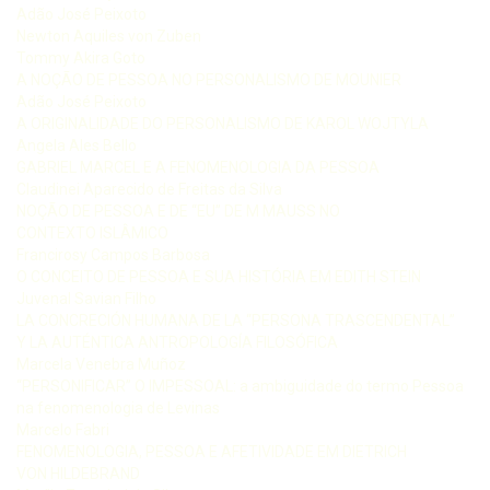
Adão José Peixoto
Newton Aquiles von Zuben
Tommy Akira Goto
A NOÇÃO DE PESSOA NO PERSONALISMO DE MOUNIER
Adão José Peixoto
A ORIGINALIDADE DO PERSONALISMO DE KAROL WOJTYLA
Angela Ales Bello
GABRIEL MARCEL E A FENOMENOLOGIA DA PESSOA
Claudinei Aparecido de Freitas da Silva
NOÇÃO DE PESSOA E DE “EU” DE M MAUSS NO
CONTEXTO ISLÂMICO
Francirosy Campos Barbosa
O CONCEITO DE PESSOA E SUA HISTÓRIA EM EDITH STEIN
Juvenal Savian Filho
LA CONCRECIÓN HUMANA DE LA “PERSONA TRASCENDENTAL”
Y LA AUTÉNTICA ANTROPOLOGÍA FILOSÓFICA
Marcela Venebra Muñoz
“PERSONIFICAR” O IMPESSOAL: a ambiguidade do termo Pessoa
na fenomenologia de Levinas
Marcelo Fabri
FENOMENOLOGIA, PESSOA E AFETIVIDADE EM DIETRICH
VON HILDEBRAND