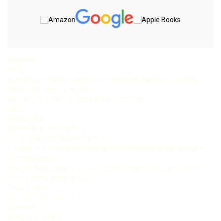
Assunto:
P472
A pessoa da conceituação à af rmação da dignidade humana /
Adão José Peixoto, Newton
Aquiles von Zuben, Tommy Akira Goto (orgs).
202 p.
Bibliograf a
ISBN 978-85-444-1872-7
DOI 10.24824/978854441872.7
1. Filosof a 2. Dignidade humana 3. Fenomenologia da pessoa 4.
Personalismo I.
Peixoto, Adão José, org. II. von Zuben, Newton Aquiles. org. III.
Goto, Tommy Akira. org. IV.
Título V. Série.
CDU 141.144 CDD 141.5
SUMÁRIO
APRESENTAÇÃO