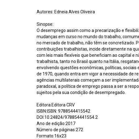
Autores: Edneia Alves Oliveira
Sinopse:
O desemprego assim como a precarização e flexibili
mudanças em curso no mundo do trabalho, comumente
no mercado de trabalho, não têm se concretizado. 
contribuições trabalhistas, incide diretamente na 
com leis mais flexíveis que beneficiam ao capital e
trabalhista, tanto no Brasil quanto na Itália, resgat
envolvendo questões econômicas, políticas, sociais e
de 1970, quando entra em vigor a necessidade de reo
agências multilaterais começam a ser implementada
paradoxal, a política de emprego passa a ser a respo
sujeitos pela sua condição de desempregado.
Editora:Editora CRV
ISBN:ISBN: 9788544415542
DOI:10.24824/978854441554.2
Ano de edição:2017
Número de páginas:272
Formato:16x23