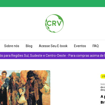
Sobre nós
Blog
Acesse Seu E-book
Eventos
FAQ
tis para Regiões Sul, Sudeste e Centro-Oeste - Para compras acima de
LI
Iníc
de e
des
A 
Br