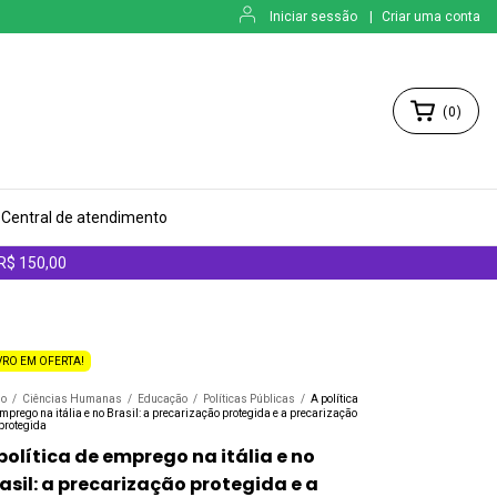
Iniciar sessão
|
Criar uma conta
(
0
)
Central de atendimento
 R$ 150,00
VRO EM OFERTA!
io
/
Ciências Humanas
/
Educação
/
Políticas Públicas
/
A política
mprego na itália e no Brasil: a precarização protegida e a precarização
protegida
política de emprego na itália e no
asil: a precarização protegida e a