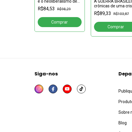
A GUERRA BRASILE
e o neoliberalismo de
IALIDADE
crônicas de uma cri
Temer a Bolsonaro 2ª
R$84,53
Entre a
R$98,29
político-institucional
edição revista e
R$38,87
R$89,33
ia coletiva e a
R$103,87
anunciada Volume 2
atualizada
formacional
Siga-nos
Depa
Publiq
Produt
Sobre 
Blog