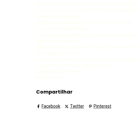
Os anos 1980 e a consolidação da política ativa de 
A contrarreforma dos anos 2000: a concretização d
precarização protegida
A POLÍTICA DE EMPREGO NO BRASIL: um caso de
precarização desprotegida
A industrialização tardia e os princípios corporativist
da política trabalhista
1960: a política de emprego: ampliação dos benefício
sob a égide da ditadura
A década de 1990: a consolidação do projeto neolibe
e a precarização desprotegida no Brasil
CONSIDERAÇÕES FINAIS
REFERÊNCIAS
Compartilhar
Facebook
Twitter
Pinterest