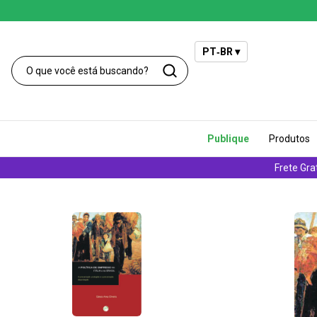
PT‑BR ▾
Publique
Produtos
Frete Gra