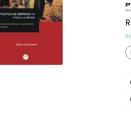
p
SKU
R
3