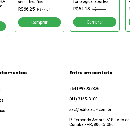
IRA
fonológica: aportes
seus desafios
se
para a leitura e a
R$52,18
R$66,25
R$60,68
R$77,04
escrita?
rtamentos
Entre em contato
5541998937826
ue
(41) 3165-3100
os
sac@editoracrv.com.br
nós
R. Fernando Amaro, 518 - Alto da
Curitiba - PR, 80045-080