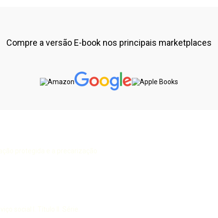
Compre a versão E-book nos principais marketplaces
ização protegida e a precarização
ço social I. Título II. Série.