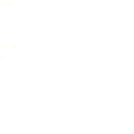
emprego
a
as
s sociais
ral