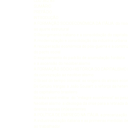
CDD 362.85
SUMÁRIO
PREFÁCIO
INTRODUÇÃO
A FORMAÇÃO SOCIOECONÔMICA DA ITÁLIA: do riso
ao ajuste estrutural
O Risorgimento italiano e a consolidação do capital
A modernização e consolidação da indústria urbana 
A recuperação econômica do pós-guerra e a constr
do pacto social
O esgotamento do padrão de acumulação fordista
e a ascensão do neoliberalismo
A FORMAÇÃO SÓCIO-HISTÓRICA DO CAPITALISMO 
da colonização ao neoliberalismo
O Brasil do tempo colonial: as origens do atraso eco
De Getúlio Vargas a João Goulart: o reforço da hete
do capitalismo brasileiro
Ditadura civil-militar: do “milagre econômico” ao pes
Neoliberalismo: a ideologia da crise para a retirada d
direitos sociais (in)existentes
A POLÍTICA DE EMPREGO NA ITÁLIA: a precarização 
A industrialização italiana e as primeiras medidas d
ao trabalhador