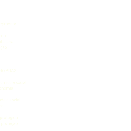
rgimento
ismo
italiana
ução
NO BRASIL:
nômico e social
ronomia
adelo social
os
protegida
e proteção