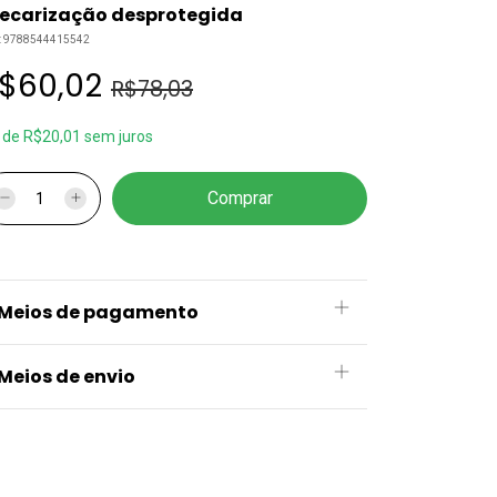
recarização desprotegida
:
9788544415542
$60,02
R$78,03
x
de
R$20,01
sem juros
Meios de pagamento
Meios de envio