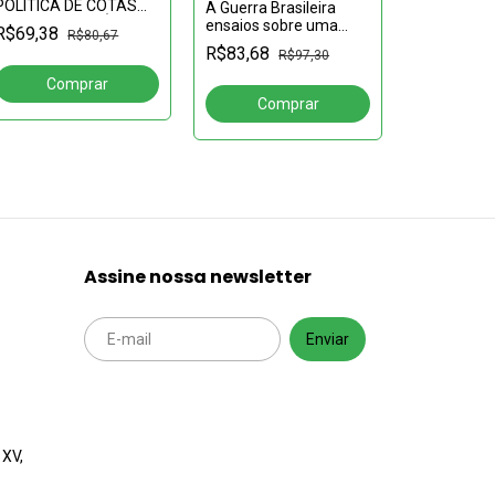
POLÍTICA DE COTAS
A Guerra Brasileira
A DINÂMIC
COMO ESTRATÉGIA DE
ensaios sobre uma
R$69,38
R$80,67
ELEITORA
ENFRENTAMENTO AO
democracia sem
R$83,68
GROSSO D
R$97,30
RACISMO
república e outros
R$52,32
(1978-2018)
escritos
partidos e
Assine nossa newsletter
 XV,