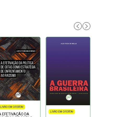
LIVRO EM OFERTA!
LIVRO EM OFERTA!
A EFETIVAÇÃO DA
LIVRO EM OF