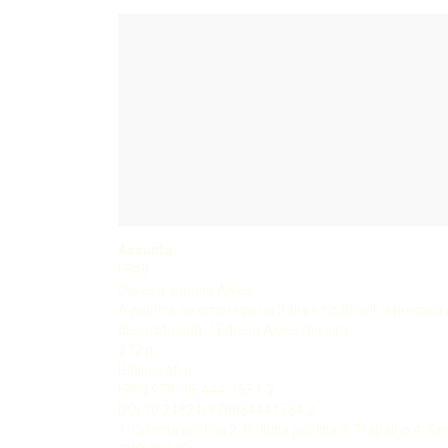
Assunto:
F849
Oliveira, Edneia Alves.
A política de emprego na Itália e no Brasil: a precar
desprotegida. / Edneia Alves Oliveira.
272 p.
Bibliografi a
ISBN 978-85-444-1554-2
DOI 10.24824/978854441554.2
1. Ciência política 2. Política pública 3. Trabalho 4. Servi