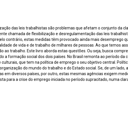
zação das leis trabalhistas são problemas que afetam o conjunto da cl
 chamada de flexibilização e desregulamentação das leis trabalhista
Pelo contrário, estas medidas têm provocado ainda mais desemprego q
qualidade de vida e de trabalho de milhares de pessoas. Ao que temos 
 não ao trabalho. Este livro aborda estas questões. Ou seja, busca comp
ando a formação social dos dois países. No Brasil remonta ao período da 
 culturais, que tem na política de emprego o seu objetivo central. Polí
rganização do mundo do trabalho e do Estado social. Se, de um lado, a
s em diversos países, por outro, estas mesmas agências exigem medid
sta para a crise do emprego iniciada no período supracitado, numa clara