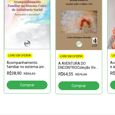
LIVRO EM OFERTA!
LI
LIVRO EM OFERTA!
Acompanhamento
Ac
A AVENTURA DO
familiar no sistema único
e a
ENCONTROColeção Viver
de assistência
e 
de aprender Volume 3
R$38,90
R$
R$64,55
R$50,50
R$75,06
social:Autonomia e
de
disciplina?