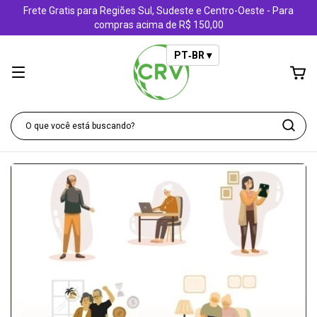
Frete Gratis para Regiões Sul, Sudeste e Centro-Oeste - Para
compras acima de R$ 150,00
PT‑BR ▾