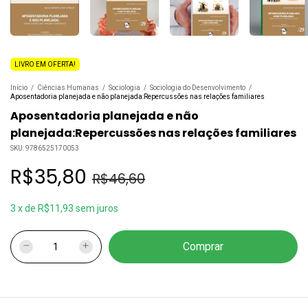
LIVRO EM OFERTA!
Início
/
Ciências Humanas
/
Sociologia
/
Sociologia do Desenvolvimento
/
Aposentadoria planejada e não planejada:Repercussões nas relações familiares
Aposentadoria planejada e não
planejada:Repercussões nas relações familiares
SKU:
9786525170053
R$35,80
R$46,60
3
x
de
R$11,93
sem juros