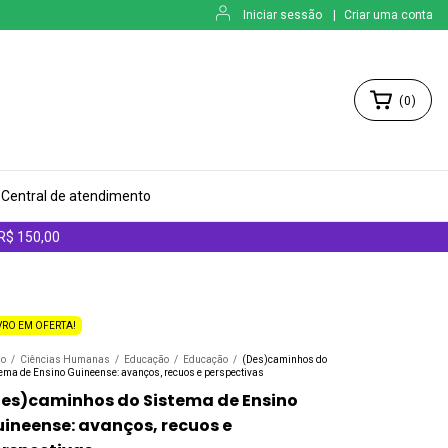
Iniciar sessão
|
Criar uma conta
(
0
)
Central de atendimento
 R$ 150,00
VRO EM OFERTA!
io
/
Ciências Humanas
/
Educação
/
Educação
/
(Des)caminhos do
tema de Ensino Guineense: avanços, recuos e perspectivas
es)caminhos do Sistema de Ensino
ineense: avanços, recuos e