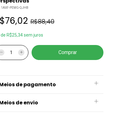
rspectivas
:
1AXF-PEMG-QJHB
$76,02
R$88,40
x
de
R$25,34
sem juros
Meios de pagamento
Meios de envio