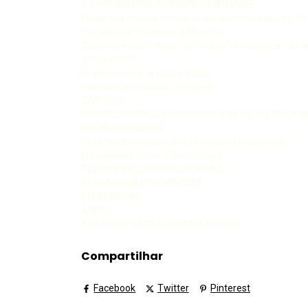
OS PROBLEMAS DE ENSINO GUINEENSE
Insucesso escolar o caso de exclusividade do uso da
Portuguesa no ensino guineense
Currículo eurocêntrico “o príncipe foi trazido, e não
como gente”
Evasão escolar e suas causas
Dilemas da educação inclusiva
CAPÍTULO
NOVOS DESAFIOS E PERSPECTIVAS DO SISTEMA D
ENSINO GUINEENSE
Desafios de um sistema de ensino afrocentrado
Emergência de um Etnocurrículo
CONSIDERAÇÕES CONCLUSIVAS
KABANTADA DI KOMBERSA
REFERÊNCIAS
ANEXO
SIGLAS DO ORGANOGRAMA DO MEN
Compartilhar
Facebook
Twitter
Pinterest