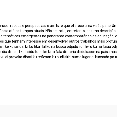
nços, recuos e perspectivas é um livro que oferece uma visão panor
ncia até os tempos atuais. Não se trata, entretanto, de uma descrição 
s e temáticas emergentes no panorama contemporâneo da educação, com
 os que tenham interesse em desenvolver outros trabalhos mais profu
si: ke ku ianda, kil ku fika i kil ku na busca odjadu i un livru ku na fas
dia di aos. I ka tisidu tudu ke ki ta fala di storia di idukason na pais, m
ivu di provoka dibati ku refleson ku pudi sirbi suma lugar di kunsada pa tu