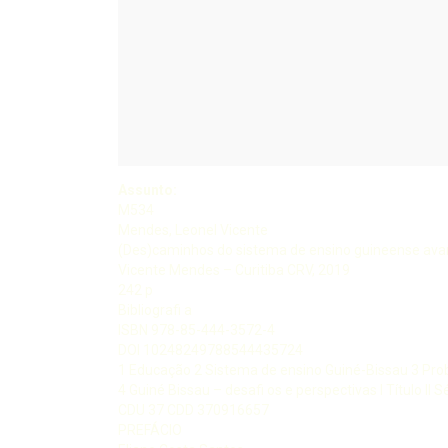
Assunto:
M534
Mendes, Leonel Vicente
(Des)caminhos do sistema de ensino guineense avan
Vicente Mendes – Curitiba CRV, 2019
242 p
Bibliografi a
ISBN 978-85-444-3572-4
DOI 10248249788544435724
1 Educação 2 Sistema de ensino Guiné-Bissau 3 Pro
4 Guiné Bissau – desafi os e perspectivas I Título II S
CDU 37 CDD 370916657
PREFÁCIO