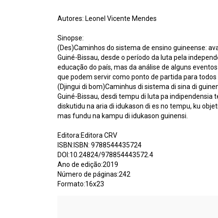
Autores: Leonel Vicente Mendes
Sinopse:
(Des)Caminhos do sistema de ensino guineense: ava
Guiné-Bissau, desde o período da luta pela independê
educação do país, mas da análise de alguns evento
que podem servir como ponto de partida para todos
(Djingui di bom)Caminhus di sistema di sina di guinen
Guiné-Bissau, desdi tempu di luta pa indipendensia te 
diskutidu na aria di idukason di es no tempu, ku objet
mas fundu na kampu di idukason guinensi.
Editora:Editora CRV
ISBN:ISBN: 9788544435724
DOI:10.24824/978854443572.4
Ano de edição:2019
Número de páginas:242
Formato:16x23