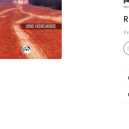
pe
SKU
R
3