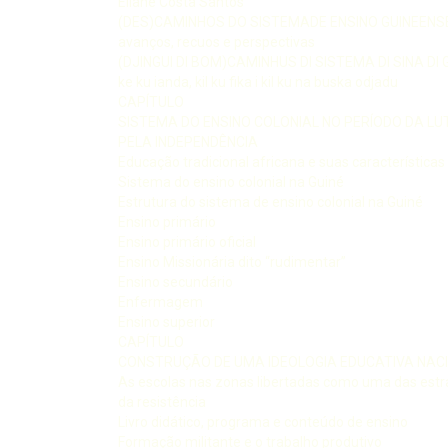
Eliane Costa Santos
(DES)CAMINHOS DO SISTEMADE ENSINO GUINEENS
avanços, recuos e perspectivas
(DJINGUI DI BOM)CAMINHUS DI SISTEMA DI SINA DI 
ke ku ianda, kil ku fika i kil ku na buska odjadu
CAPÍTULO
SISTEMA DO ENSINO COLONIAL NO PERÍODO DA LU
PELA INDEPENDÊNCIA
Educação tradicional africana e suas características
Sistema do ensino colonial na Guiné
Estrutura do sistema de ensino colonial na Guiné
Ensino primário
Ensino primário oficial
Ensino Missionária dito “rudimentar”
Ensino secundário
Enfermagem
Ensino superior
CAPÍTULO
CONSTRUÇÃO DE UMA IDEOLOGIA EDUCATIVA NAC
As escolas nas zonas libertadas como uma das estr
da resistência
Livro didático, programa e conteúdo de ensino
Formação militante e o trabalho produtivo