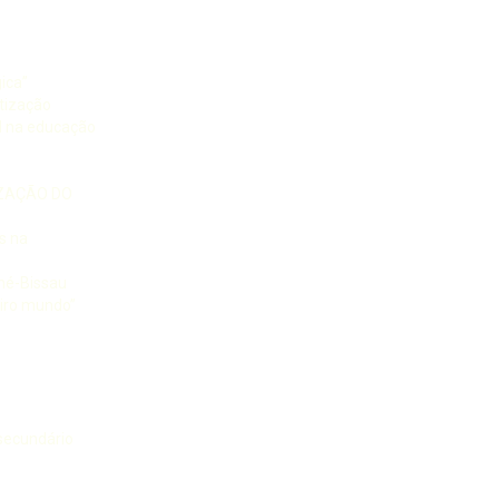
ica”
tização
l na educação
IZAÇÃO DO
s na
né-Bissau
eiro mundo”
 secundário