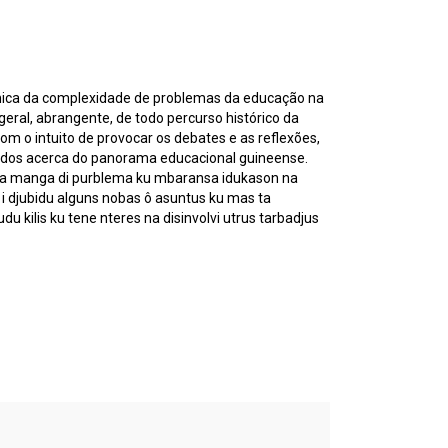
âmica da complexidade de problemas da educação na
geral, abrangente, de todo percurso histórico da
 o intuito de provocar os debates e as reflexões,
ndos acerca do panorama educacional guineense.
iu odja manga di purblema ku mbaransa idukason na
as i djubidu alguns nobas ô asuntus ku mas ta
du kilis ku tene nteres na disinvolvi utrus tarbadjus