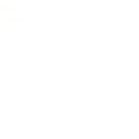
 Língua
 nos reconhece
E