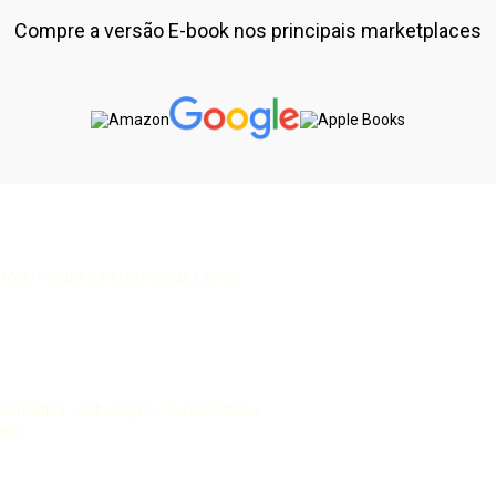
Compre a versão E-book nos principais marketplaces
ços, recuos e perspectivas Leonel
blemática – educação – Guiné-Bissau
érie