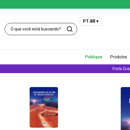
PT‑BR ▾
Publique
Produtos
Frete Gra