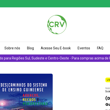
Sobre nós
Blog
Acesse Seu E-book
Eventos
FAQ
tis para Regiões Sul, Sudeste e Centro-Oeste - Para compras acima de
LI
Iníc
Sis
(D
Gu