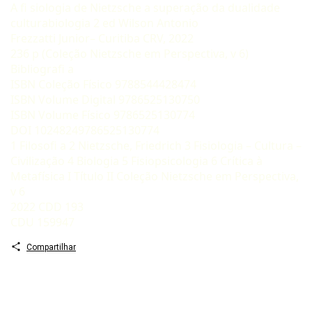
A fi siologia de Nietzsche a superação da dualidade
culturabiologia 2 ed Wilson Antonio
Frezzatti Junior– Curitiba CRV, 2022
236 p (Coleção Nietzsche em Perspectiva, v 6)
Bibliografi a
ISBN Coleção Físico 9788544428474
ISBN Volume Digital 9786525130750
ISBN Volume Físico 9786525130774
DOI 10248249786525130774
1 Filosofi a 2 Nietzsche, Friedrich 3 Fisiologia – Cultura –
Civilização 4 Biologia 5 Fisiopsicologia 6 Crítica à
Metafísica I Título II Coleção Nietzsche em Perspectiva,
v 6
2022 CDD 193
CDU 159947
Compartilhar