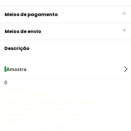
Meios de pagamento
Meios de envio
Descrição
Amostra
0
Assunto:
A FISIOLOGIA DE NIETZSCHE
a superação da dualidade cultura / biologia
Wilson Antonio Frezzatti Junior
Coleção Nietzsche em Perspectiva
F849
Frezzatti Junior, Wilson Antonio