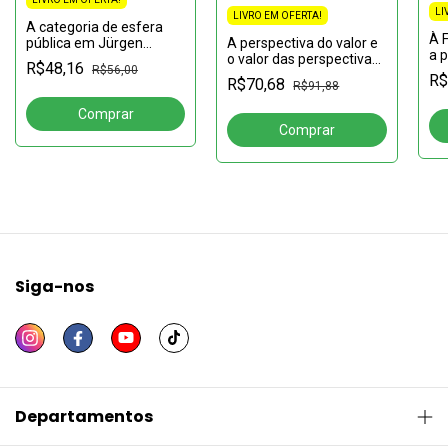
LI
LIVRO EM OFERTA!
A categoria de esfera
À 
pública em Jürgen
A perspectiva do valor e
a 
Habermas: para uma
o valor das perspectivas
R$48,16
R$56,00
reconstrução da
coleção Nietzsche em
R$
R$70,68
R$91,88
autocrítica
perspectiva - volume 4
Siga-nos
Departamentos