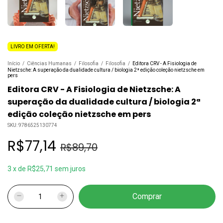
LIVRO EM OFERTA!
Início
/
Ciências Humanas
/
Filosofia
/
Filosofia
/
Editora CRV - A Fisiologia de
Nietzsche: A superação da dualidade cultura / biologia 2ª edição coleção nietzsche em
pers
Editora CRV - A Fisiologia de Nietzsche: A
superação da dualidade cultura / biologia 2ª
edição coleção nietzsche em pers
SKU:
9786525130774
R$77,14
R$89,70
3
x
de
R$25,71
sem juros