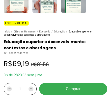
LIVRO EM OFERTA!
Início
/
Ciências Humanas
/
Educação
/
Educação
/
Educação superior e
desenvolvimento: contextos e abordagens
Educação superior e desenvolvimento:
contextos e abordagens
SKU:
9788562480522
R$69,19
R$81,56
3
x
de
R$23,06
sem juros