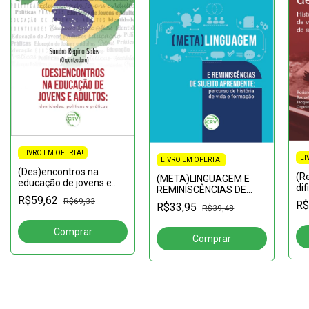
LIVRO EM OFERTA!
LI
LIVRO EM OFERTA!
(Des)encontros na
(R
(META)LINGUAGEM E
educação de jovens e
dif
REMINISCÊNCIAS DE
adultos: identidades,
ap
R$59,62
SUJEITO
R$69,33
R$
políticas e práticas
R$33,95
R$39,48
ao
APRENDENTE:percurso
pr
de história de vida e
ap
formação