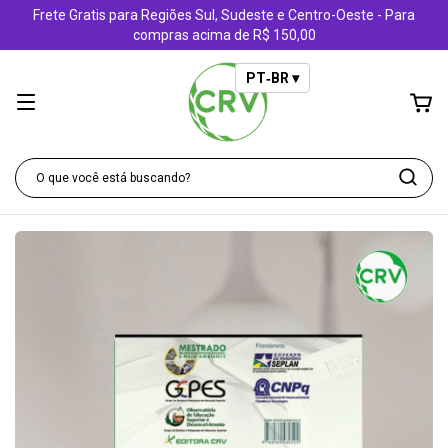
Frete Gratis para Regiões Sul, Sudeste e Centro-Oeste - Para
compras acima de R$ 150,00
PT‑BR ▾