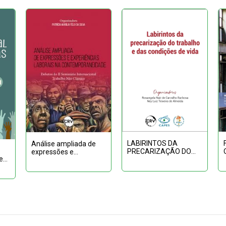
LABIRINTOS DA
Análise ampliada de
PRECARIZAÇÃO DO
expressões e
es
TRABALHO E DAS
experiências laborais
CONDIÇÕES DE VIDA
na
contemporaneidade:
Debates do II
Seminário
Internacional Traba