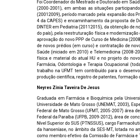
Foi Coordenador do Mestrado e Doutorado em Saúd
(2000-2001), em ambas as situações participand
(20012009), período marcado pela: expansão dos P
4 da CAPES) e encaminhamento da proposta de Do
DINTER em Pediatria (20112015), da obtenção de n
do país), pela reestruturação física e modernizaçã
aprovação do novo PPP de Curso de Medicina (2008)
de novos prédios (em curso) e contratação de no
Saúde (iniciado em 2010) e Telemedicina (2008-2
física e material do atual HU e no projeto do no
Farmácia, Odontologia e Terapia Ocupacional (to
trabalho na UFMT tem contribuído para o desenvol
produção científica, registro de patentes, formação
Neyres Zínia Taveira De Jesus
Graduada em Farmácia e Bioquímica pela Universi
Universidade de Mato Grosso (UNEMAT, 2003), Espec
Federal de Mato Grosso (UFMT, 2005-2007) área de 
Federal da Paraíba (UFPB, 2009-2012), área de conc
Nível Superior do SUS (PTNSSUS), cargo Farmacêuti
da hanseníase, no âmbito da SES-MT, lotada no a
como membro efetivo da Comissão de Farmácia e T