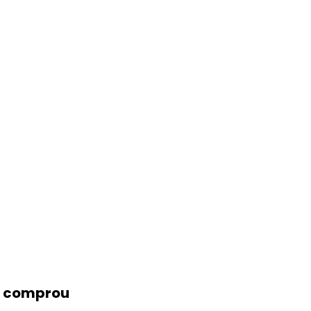
yres Zinia Taveira de Jesus Fabiana de Freitas Figueiredo Karuppusa
TWORKING (GNPS) Fundamentals and Applications
m comprou