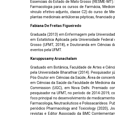
Essenciais do Estado de Mato Grosso (RESME-MT). Fo
Farmacologia para os cursos de Farmácia, Medici
vínculo efetivo-adjunto, classe C2) do curso de 
plantas medicinais antiúlceras pépticas, financiad
Fabiana De Freitas Figueiredo
Graduada (2013) em Enfermagem pela Universidade 
em Estatística Aplicada pela Universidade Federa
Grosso (UFMT, 2018), e Doutoranda em Ciências d
eventos pela UFMT.
Karuppusamy Arunachalam
Graduado em Botânica, Faculdade de Artes e Ciênci
pela Universidade Bharathiar (2014). Pesquisador j
Pós-Doutor em Ciências da Saúde, Área de concent
em Ciências da Saúde da Faculdade de Medicina da U
Commission (UGC), em Nova Delhi. Premiado como
pesquisador na UFMT, no período de 2014-2019, co
foco principal no desenvolvimento de medicamentos
Farmacologia, Neutracêuticos e Polissacarídeos. Pub
periódico Pharmacology and Toxicology (2020), Jo
revistas e Editor Associado da BMC Comlementary 