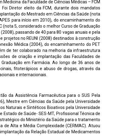
 Medicina da Faculdade de Ciências Médicas – FCM
oi Diretor eleito da FCM, durante dois mandatos
mplantação do Mestrado em Ciências da Saúde (nota
APES para início em 2010), do encaminhamento do
 (nota 5, considerado o melhor Curso de Graduação
 (2008), passando de 40 para 80 vagas anuais e pela
e projetos no REUNI (2008) destinados à construção
 Conexão Médica (2004), do encaminhamento do PET
 de ter colaborado na melhoria da infraestrutura
issões de criação e implantação das Faculdades de
de Graduação em Farmácia. Ao longo de 36 anos de
nais, fitoterápicos e abuso de drogas, através da
cionais e internacionais.
stão da Assistência Farmacêutica para o SUS Pela
06), Mestre em Ciências da Saúde pela Universidade
 Naturais e Sintéticos Bioativos pela Universidade
de Estado de Saúde- SES-MT, Profissional Técnica de
tratégico do Ministério da Saúde para o tratamento
cia de Alta e Média Complexidade (CERMAC). Atuou
 implantação da Relação Estadual de Medicamentos