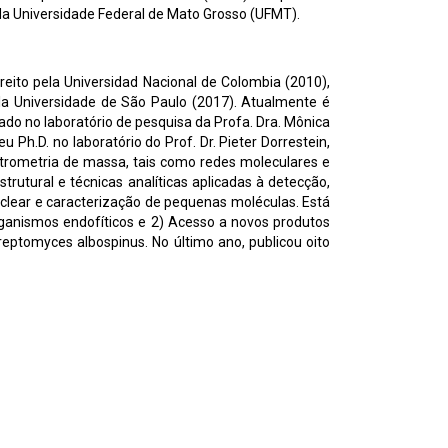
da Universidade Federal de Mato Grosso (UFMT).
ito pela Universidad Nacional de Colombia (2010),
a Universidade de São Paulo (2017). Atualmente é
zado no laboratório de pesquisa da Profa. Dra. Mônica
Ph.D. no laboratório do Prof. Dr. Pieter Dorrestein,
ctrometria de massa, tais como redes moleculares e
rutural e técnicas analíticas aplicadas à detecção,
uclear e caracterização de pequenas moléculas. Está
organismos endofíticos e 2) Acesso a novos produtos
reptomyces albospinus. No último ano, publicou oito