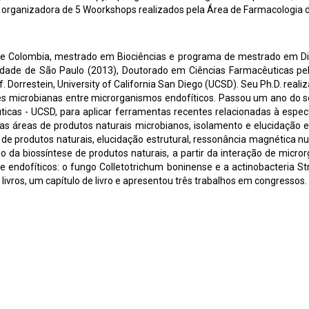
o organizadora de 5 Woorkshops realizados pela Área de Farmacologia 
e Colombia, mestrado em Biociências e programa de mestrado em Dire
idade de São Paulo (2013), Doutorado em Ciências Farmacêuticas pel
 Dorrestein, University of California San Diego (UCSD). Seu Ph.D. reali
es microbianas entre microrganismos endofíticos. Passou um ano do seu 
icas - UCSD, para aplicar ferramentas recentes relacionadas à espe
 áreas de produtos naturais microbianos, isolamento e elucidação est
de produtos naturais, elucidação estrutural, ressonância magnética n
ção da biossíntese de produtos naturais, a partir da interação de micr
de endofíticos: o fungo Colletotrichum boninense e a actinobacteria St
s livros, um capítulo de livro e apresentou três trabalhos em congressos.