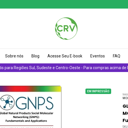
Sobre nós
Blog
Acesse Seu E-book
Eventos
FAQ
tis para Regiões Sul, Sudeste e Centro-Oeste - Para compras acima de
EM IMPRESSÃO
Iníc
MOL
G
M
F
SKU