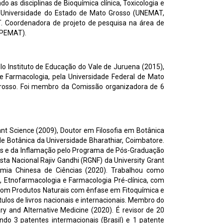
as disciplinas de Bioquímica clínica, Toxicologia e
a Universidade do Estado de Mato Grosso (UNEMAT,
T. Coordenadora de projeto de pesquisa na área de
FAPEMAT).
 Instituto de Educação do Vale de Juruena (2015),
e Farmacologia, pela Universidade Federal de Mato
Grosso. Foi membro da Comissão organizadora de 6
nt Science (2009), Doutor em Filosofia em Botânica
de Botânica da Universidade Bharathiar, Coimbatore.
is e da Inflamação pelo Programa de Pós-Graduação
ta Nacional Rajiv Gandhi (RGNF) da University Grant
emia Chinesa de Ciências (2020). Trabalhou como
 Etnofarmacologia e Farmacologia Pré-clínica, com
 com Produtos Naturais com ênfase em Fitoquímica e
ulos de livros nacionais e internacionais. Membro do
 and Alternative Medicine (2020). É revisor de 20
do 3 patentes intermacionais (Brasil) e 1 patente