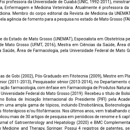
i professora da Universidade de Cuiabá (UNIC, 1992-2011), ministrando 
na, Enfermagem e Medicina Veterinária. Atualmente é professora d
Medicina. Membro do corpo editorial da Revista de Medicina da UNEMA
o pela agência de fomento para a pesquisa no estado de Mato Grosso (
do Estado de Mato Grosso (UNEMAT), Especialista em Obstetrícia pelo
l de Mato Grosso (UFMT, 2016), Mestra em Ciências da Saúde, Área d
a Saúde, Área de Farmacologia, pela Universidade Federal de Mato 
as de Gobi (2002), Pós-Graduado em Fitotecnia (2009), Mestre em Pla
únior (2011-2013), Pesquisador sênior (2013-2014), no Departamento 
ração farmacologia, com ênfase em Farmacologia de Produtos Natura
niversidade Federal do Mato Grosso (2019). Recebeu o título de Bolsis
 Bolsa de Iniciação Internacional do Presidente (PIFI) pela Acad
m uma ampla gama de tópicos, incluindo Etnobotânica, Biotecnologia,
 fitoterápicos e/ou fitofármacos. Nos últimos anos, vem trabalhando
licou mais de 30 artigos de pesquisa em periódicos de renome e 6 capít
urnal of Gatroenterology and Hepatology (2020) e BMC Complementary
Medicine and Therapy, Springer. Possui 4 registros de patentes, sen