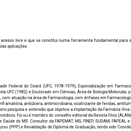
cesso livre e que se constitui numa ferramenta fundamental para aux
las aplicações.
ade Federal do Ceará (UFC, 1978-1979), Especialização em Farmacolo
a UFC (1982) e Doutorado em Ciências, Área de Biologia Molecular, p
o, com atuação na área de Farmacologia, com ênfases em Farmacologia
infl amatória, antiúlcera, antimicrobiana, cicatrizante de feridas, an
sino pesquisa e extensão que objetiva a implantação da Farmácia Viva 
periódicos. Foi ou é membro do conselho editorial da Revista Fitos (ALA
 de Saúde do MS. Consultor da FAPEMAT, MS, FINEP, SUDAM, FAPEAL 
Curso (PPP) e Revalidação de Diploma de Graduação, tendo sido Coor