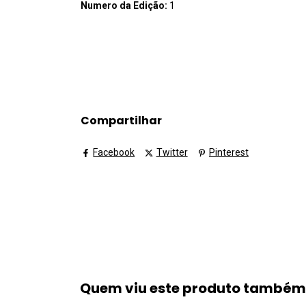
Numero da Edição:
1
Assunto:
Domingos Tabajara de Oliveira Martins Ne
GLOBAL NATURAL PRODUCTS SOCIAL MOLECULAR NE
Compartilhar
Facebook
Twitter
Pinterest
Quem viu este produto també