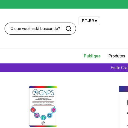
PT‑BR ▾
Publique
Produtos
Frete Gra