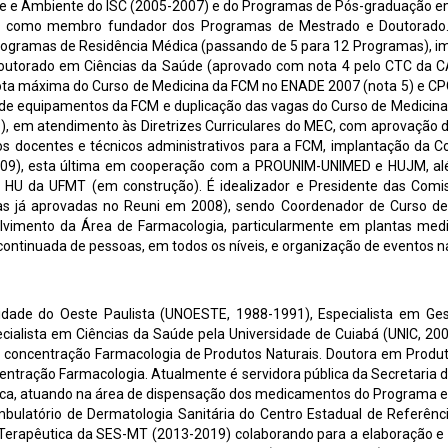
e e Ambiente do ISC (2005-2007) e do Programas de Pós-graduação em
o como membro fundador dos Programas de Mestrado e Doutorado. F
rogramas de Residência Médica (passando de 5 para 12 Programas), i
utorado em Ciências da Saúde (aprovado com nota 4 pelo CTC da C
ota máxima do Curso de Medicina da FCM no ENADE 2007 (nota 5) e CPC
o de equipamentos da FCM e duplicação das vagas do Curso de Medicina
, em atendimento às Diretrizes Curriculares do MEC, com aprovação d
vos docentes e técnicos administrativos para a FCM, implantação da
009), esta última em cooperação com a PROUNIM-UNIMED e HUJM, além
vo HU da UFMT (em construção). É idealizador e Presidente das Com
das já aprovadas no Reuni em 2008), sendo Coordenador de Curso 
vimento da Área de Farmacologia, particularmente em plantas medici
 continuada de pessoas, em todos os níveis, e organização de eventos na
dade do Oeste Paulista (UNOESTE, 1988-1991), Especialista em Ge
ialista em Ciências da Saúde pela Universidade de Cuiabá (UNIC, 20
concentração Farmacologia de Produtos Naturais. Doutora em Produtos
entração Farmacologia. Atualmente é servidora pública da Secretaria 
ca, atuando na área de dispensação dos medicamentos do Programa es
mbulatório de Dermatologia Sanitária do Centro Estadual de Referên
erapêutica da SES-MT (2013-2019) colaborando para a elaboração e