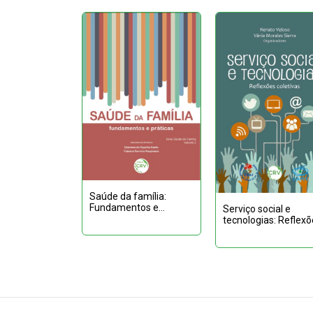
Saúde da família:
as das
Fundamentos e
Serviço social e
 das
práticas - Vol.: 02
tecnologias: Reflexõ
idades – Vol.:
coletivas