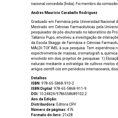
nacional concedida (Índia). Foi membro da comissã
Andres Mauricio Caraballo Rodriguez
Graduado em Farmácia pela Universidad Nacional d
Mestrado em Ciências Farmacêuticas pela Univers
pesquisador de pós-doutorado no laboratório do Prof.
Tallarico Pupo, envolveu a investigação de interaçõ
da Escola Skaggs de Farmácia e Ciências Farmacêut
MALDI-TOF IMS, à sua pesquisa. Tem experiência nas
espectrometria de massas, cromatografi a, química 
envolvido em dois projetos de pesquisas: 1) Elicia
naturais mediante a estratégia de cultivos mistos 
artigos científi cos em periódicos internacioanis, doi
Detalhes
ISBN:
978-65-5868-910-2
ISBN Digital:
978-65-5868-911-9
DOI:
10.24824/9786558689102.2
Ano da Edição:
Distribuidora:
Editora CRV
Número de páginas:
476
Formato do livro:
21x28