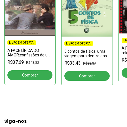
LI
LIVRO EM OFERTA!
LIVRO EM OFERTA!
A 
A FACE LÍRICA DO
5 contos de física: uma
rel
AMOR:confissões de um
viagem para dentro das
Ne
R$
poeta
fórmulas
fi
R$37,69
R$33,43
R$43,82
R$38,87
Siga-nos