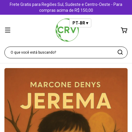
Frete Gratis para Regiões Sul, Sudeste e Centro-Oeste - Para
compras acima de R$ 150,00
PT‑BR ▾