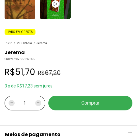
LIVRO EM OFERTA!
Início
/
MOURA SA
/
Jerema
Jerema
SKU:
9786525182025
R$51,70
R$67,20
3
x
de
R$17,23
sem juros
Meios de pagamento