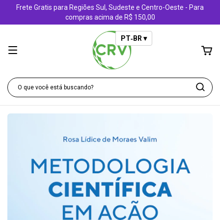
Frete Gratis para Regiões Sul, Sudeste e Centro-Oeste - Para
compras acima de R$ 150,00
PT‑BR ▾