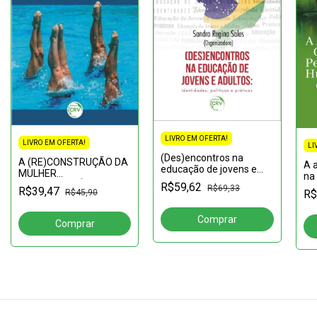
LIVRO EM OFERTA!
LIVRO EM OFERTA!
LI
(Des)encontros na
A (RE)CONSTRUÇÃO DA
A 
educação de jovens e
MULHER
na
adultos: identidades,
CONTEMPORÂNEA:Um
R$59,62
hu
R$69,33
R$39,47
políticas e práticas
R$45,90
R$
novo pensar sobre a
mulher e seu espaço na
sociedade