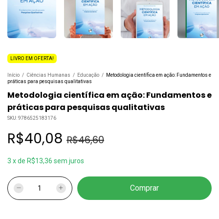
LIVRO EM OFERTA!
Início
/
Ciências Humanas
/
Educação
/
Metodologia científica em ação: Fundamentos e
práticas para pesquisas qualitativas
Metodologia científica em ação: Fundamentos e
práticas para pesquisas qualitativas
SKU:
9786525183176
R$40,08
R$46,60
3
x
de
R$13,36
sem juros