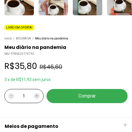
LIVRO EM OFERTA!
Início
/
MOURA SA
/
Meu diário na pandemia
Meu diário na pandemia
SKU:
9786525174730
R$35,80
R$46,60
3
x
de
R$11,93
sem juros
Meios de pagamento