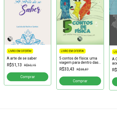
LIVRO EM OFERTA!
LIVRO EM OFERTA!
LI
5 contos de física: uma
A arte de se saber
A 
viagem para dentro das
ac
R$51,13
R$60,15
fórmulas
R$33,43
R$
R$38,87