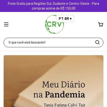
Frete Gratis para Regiões Sul, Sudeste e Centro-Oeste - Para
compras acima de R$ 150,00
PT‑BR ▾